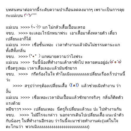
บทสนทนาต่อจากนี้ระดับความป่าเถื่อนลดลงมากๆ เพราะเป็นการคุ
กะแม่เบน
ม่เบน >>>>
ก ไม่กลัวเสื้อเปื้อนเหรอ
จขบ. >>>> จะเลอะไรนักหนาฟระ เอาเสื้อมาตั้งหลายตัว เดี๋ยว
เปลี่ยนเอาก็ได้
ม่เบน >>>> เชื่อชั้นเหอะ เวลาทำงานแล้วมันไม่ธรรมดานะแก
ทั้งสีทั้งกลิ่น
จขบ. >>>>
กหมายความว่าไงฟระ
ม่เบน >>>> วันนี้น้องที่ทำงานเค้าลาพักไป หลายคนอยู่อ่ะ
เชื่อตรูเหอะ เวลาเสื้อเลอะแล้วมันซักยาก
จขบ. >>>> กรีดร้องในใจ ทำไมเมิงงงงงงงงงเปลี่ยนเรื่องเร็วปานนี้
ว่ะ
>>>> สรุปว่ากรุต้องเปลี่ยนเสื้อ
ล้วช่วยเมิงทำงาน ว่า
งั้น
ม่เบน >>>> เชื่อเหอะเวลามันเปื้อนแล้วซักยากจริงๆ กลิ่นก็ติดตัว
รงด้ว
หมีขาวฯ >>>> เปลี่ยนเหอะ นี่ตรูก็เปลี่ยนแล้วนะ ป่ะ ไปทำงานกัน
จขบ. >>>> ไม่มีไรจะกล่าว นอกจากเดินไปเปลี่ยนเสื้อ แนะนำตัว
กับน้องๆ ในที่ทำงานอีกรอบ ว่าวันนี้จะมาช่วยทำงานค่ะ(แต่ในใจ
ตะโกนว่า พวกเมิงงงงงงงงงงงงงงงงงงงงงงงงง)