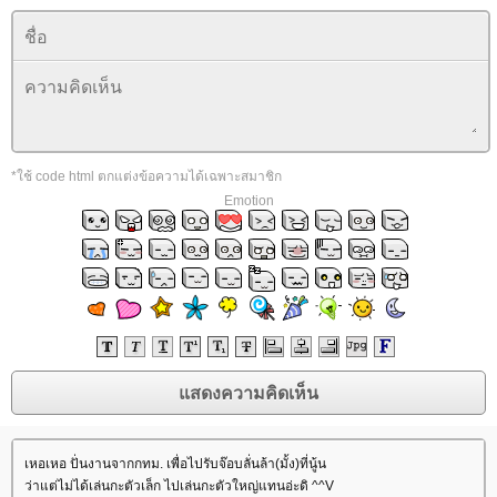
*ใช้ code html ตกแต่งข้อความได้เฉพาะสมาชิก
Emotion
เหอเหอ ปั่นงานจากกทม. เพื่อไปรับจ๊อบลั่นล้า(มั้ง)ที่นู้น
ว่าแต่ไม่ได้เล่นกะตัวเล็ก ไปเล่นกะตัวใหญ่แทนอ่ะดิ ^^V