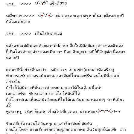
จขบ. >>>>
จริงดิ???
หมีขาวฯ >>>>
ค่อดอร่อยเลย ตรูหากินมาตั้งหลายปี
ังไม่เคยเจอ
จขบ. >>>> เดินไปบอกแม่
หลังจากแม่ตัวลอยด้วยความปลาบปลื้มในฝีมือมัดบะจ่างของตัวเอง
ก็เกิดโควต้าบะจ่างของหมีขาวฯ ปีละ สิบลูก(บางปีก็ยี่สิบ)ต่อเนื่องมา
หลายปี
ต่มาปีนี้อย่างที่บอกว่า....หมีขาวฯ งานเข้า(แบบสาหัสจริงๆ)
ทำการแช่บะจ่างรอมันมาสองอาทิตย์ในช่องฟรีซ จนไม่มีที่จะแช่
อย่างอื่น
ังไงก็ไม่มีทางที่มันจะเข้ากทม.มาเอาได้ในเดือนนี้แน่ๆ
เลยเอาฟระ ขับรถเอาบะจ่างไปให้มันก็ได้
ถือโอกาสเจอเพื่อนสนิทอีกคนที่ไม่ได้เจอกันมานานมากๆ ซะทีเดียว
พูดซะหรู จริงๆ ก็แค่หาเรื่องไปเที่ยวตจว. น่ะแหละ
รีบเคลียร์งานจนได้วันหยุดมาเสาร์อาทิตย์ ติดกัน....
ก่อนไปโทรฯ ถามเรียบร้อยว่าตรูออกจากกทม.คืนวันศุกร์นะเฟ้ย เอา