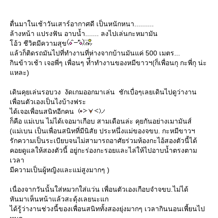
ตื่นมาในเช้าวันเสาร์อากาศดี เป็นหนักหนา..........
ล้างหน้า แปรงฟัน อาบน้ำ....... ลงไปเล่นกะหมามัน
อ้ว ชีวิตมีความสุข
ล้วก็ติดรถมันไปที่ทำงานที่ห่างจากบ้านมันแค่ 500 เมตร...
กินข้าวเช้า เจอพี่ๆ เพื่อนๆ ที่ำทำงานของหมีขาวฯ(ก็เพื่อนกุ กะพี่กุ น่ะ
หละ)
เดินคุยเล่นรอบวง งัดเกมออกมาเล่น ชักเบื่อๆเลยเดินไปดูว่างาน
เพื่อนตัวเองเป็นไงบ้างฟระ
ได้เจอเพื่อนสนิทอีกคน
ก็คือ แม่เบน ไม่ได้เจอมาเกือบ สามเดือนล่ะ คุยกันอย่างเมามันส์
(แม่เบน เป็นเพื่อนสนิทที่มีนิสัย ประหนึ่งแม่ของจขบ. กะหมีขาวฯ
รักความเป็นระเบียบจนไม่สามารถอาศัยร่วมห้องกะไอ้สองตัวนี้ได้
คอยดูแลให้สองตัวนี้ อยู่กะร่องกะรอยและไล่ให้ไปอาบน้ำตรงตาม
เวลา
มีความเป็นผู้หญิงและแม่สูงมากๆ )
เนื่องจากวันนั้นใส่หมวกใส่แว่น เพื่อนตัวเองเกือบจำจขบ.ไม่ได้
หันมาเห็นหน้าแล้วสะดุ้งเลยนะแก
ได้รู้ว่างานช่วงนี้ของเพื่อนสนิททั้งสองยุ่งมากๆ เวลากินนอนเพี้ยนไป