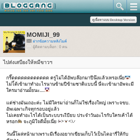
MOMIJI_99
ฝากข้อความหลังไมค์
ผู้ติดตามบล็อก : 0 คน
ไปส่งเสบียงให้หมีขาวฯ
กริ๊ดดดดดดดดดดดด ตรูไม่ได้อัพบล๊อกมาปีนึงแล้วเหรอเนี่
ไม่ไ้ด้เข้ามาทำอะไรนานข้ามปีข้ามชาติแบบนี้ นี่จะเข้ามาอัพจะมี
ครมาอ่านมั้ยนะ....
ต่ช่างมันเถอะค่ะ ไม่มีใครมา่อ่านก็ไม่ใช่เรื่องใหญ่ เพราะจขบ.
อัพเฉพาะกิจทุกรอบอยู่แล้ว
ไม่เคยทำอะไรได้เป็นระบบระเีบียบ ประจำวันอะไรกับใครเค้าได้
หรอก
จะภูมิใจดีมั้ยเนี่
วันนี้โผล่หน้ามาเพราะมีเรื่องอยากเขียนเก็บไว้เป็นไดอารี่ให้กับ