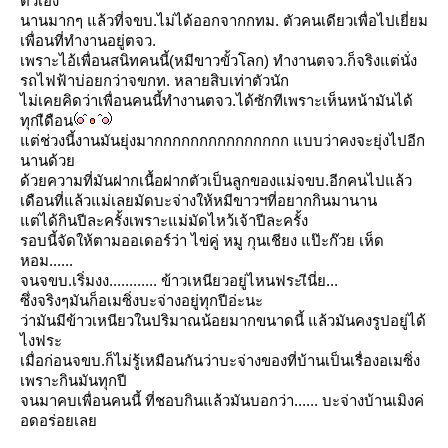
ตัวเอง
นานมากๆ แล้วที่จขบ.ไม่ได้ออกจากกทม. ตัวคนเดียวเพื่อไปเยี่ยม
เพื่อนที่ทำงานอยู่ตจว.
เพราะไอ้เพื่อนสนิทคนนี้(หมีขาวขั้วโลก) ทำงานตจว.ก็จริงแต่นั่ง
รถไฟฟ้าบ่อยกว่าจขกท. หลายสิบเท่าตัวนัก
ไม่เคยคิดว่าเพื่อนคนนี้ทำงานตจว.ได้ซักทีเพราะเห็นหน้ามันได้
ทุกเืดือน
ต่ช่วงนี้งานมันยุ่งมากกกกกกกกกกกกกกก แบบว่าคงจะยุ่งไปอีก
นานด้ว
ด้วยความที่มันฝากเนื้อฝากตัวเป็นลูกของแม่จขบ.อีกคนไปแล้ว
เดือนที่แล้วแม่เลยมัดบะจ่างให้หมีขาวฯที่อยากกินมานาน
ต่ได้กินปีละครั้งเพราะแม่มัดไหว้เจ้าปีละครั้ง
รอบนี้จัดให้ตามออเดอร์ว่า ไข่คู่ หมู กุนเชียง แป๊ะก๊วย เห็ด
หอม......
จนจขบ.เริ่มงง............ ข้าวเหนียวอยู่ไหนฟระเีนี่ย...
ซึ่งจริงๆมันก็อเมซิ่งบะจ่างอยู่ทุกปีอ่ะนะ
ว่ามันมีข้าวเหนียวในปริมาณน้อยมากขนาดนี้ แล้วมันคงรูปอยู่ได้
ไงฟระ
เมื่อก่อนจขบ.ก็ไม่รู้เหมือนกันว่าบะจ่างของที่บ้านเป็นเรื่องอเมซิ่ง
เพราะกินมันทุกปี
จนมาคบเพื่อนคนนี้ ที่ชอบกินแล้วมันบอกว่า...... บะจ่างบ้านเมิงค่
อดอร่อยเล