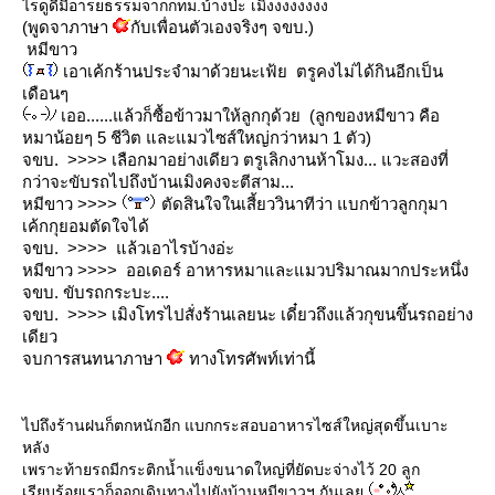
ไรดูดีมีอารยธรรมจากกทม.บ้างป่ะ เมิงงงงงงงง
(พูดจาภาษา
กับเพื่อนตัวเองจริงๆ จขบ.)
หมีขาว
เอาเค้กร้านประจำมาด้วยนะเฟ้ย ตรูคงไม่ได้กินอีกเป็น
เดือนๆ
เออ......แล้วก็ซื้อข้าวมาให้ลูกกุด้วย (ลูกของหมีขาว คือ
หมาน้อยๆ 5 ชีวิต และแมวไซส์ใหญ่กว่าหมา 1 ตัว)
จขบ. >>>> เลือกมาอย่างเดียว ตรูเลิกงานห้าโมง... แวะสองที่
กว่าจะขับรถไปถึงบ้านเมิงคงจะตีสาม...
หมีขาว >>>>
ตัดสินใจในเสี้ยววินาทีว่า แบกข้าวลูกกุมา
เค้กกุยอมตัดใจได้
จขบ. >>>> แล้วเอาไรบ้างอ่ะ
หมีขาว >>>> ออเดอร์ อาหารหมาและแมวปริมาณมากประหนึ่ง
จขบ. ขับรถกระบะ....
จขบ. >>>> เมิงโทรไปสั่งร้านเลยนะ เดี๋ยวถึงแล้วกุขนขึ้นรถอย่าง
เดียว
จบการสนทนาภาษา
ทางโทรศัพท์เท่านี้
ไปถึงร้านฝนก็ตกหนักอีก แบกกระสอบอาหารไซส์ใหญ่สุดขึ้นเบาะ
หลัง
เพราะท้ายรถมีกระติกน้ำแข็งขนาดใหญ่ที่ยัดบะจ่างไว้ 20 ลูก
เรียบร้อยเราก็ออกเดินทางไปยังบ้านหมีขาวฯ กันเล