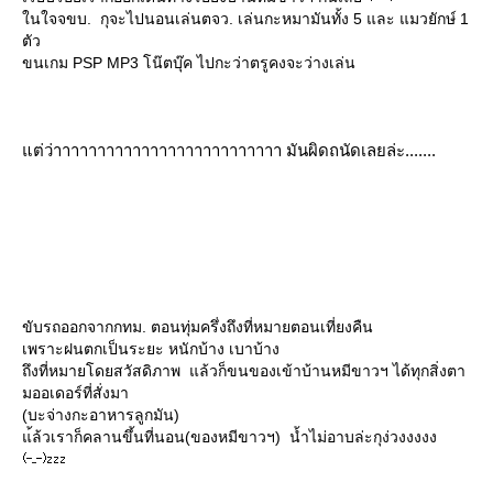
นใจจขบ. กุจะไปนอนเล่นตจว. เล่นกะหมามันทั้ง 5 และ แมวยักษ์ 1
ตัว
ขนเกม PSP MP3 โน๊ตบุ๊ค ไปกะว่าตรูคงจะว่างเล่น
ต่ว่าาาาาาาาาาาาาาาาาาาาาาาาาา มันผิดถนัดเลยล่ะ.......
ขับรถออกจากกทม. ตอนทุ่มครึ่งถึงที่หมายตอนเที่ยงคืน
เพราะฝนตกเป็นระยะ หนักบ้าง เบาบ้าง
ถึงที่หมายโดยสวัสดิภาพ แล้วก็ขนของเข้าบ้านหมีขาวฯ ได้ทุกสิ่งตา
มออเดอร์ที่สั่งมา
(บะจ่างกะอาหารลูกมัน)
้ล้วเราก็คลานขึ้นที่นอน(ของหมีขาวฯ) น้ำไม่อาบล่ะกุง่วงงงงง