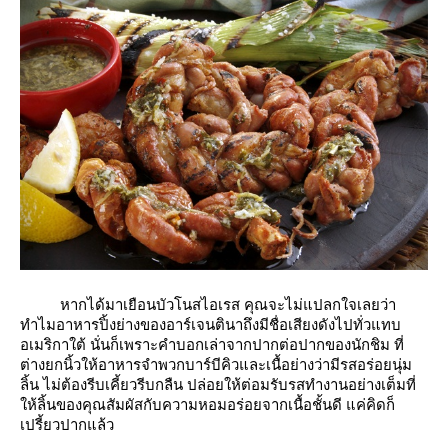
หากได้มาเยือนบัวโนสไอเรส คุณจะไม่แปลกใจเลยว่า
ทำไมอาหารปิ้งย่างของอาร์เจนตินาถึงมีชื่อเสียงดังไปทั่วแทบ
อเมริกาใต้ นั่นก็เพราะคำบอกเล่าจากปากต่อปากของนักชิม ที่
ต่างยกนิ้วให้อาหารจำพวกบาร์บีคิวและเนื้อย่างว่ามีรสอร่อยนุ่ม
ลิ้น ไม่ต้องรีบเคี้ยวรีบกลืน ปล่อยให้ต่อมรับรสทำงานอย่างเต็มที่
ห้ลิ้นของคุณสัมผัสกับความหอมอร่อยจากเนื้อชั้นดี แค่คิดก็
เปรี้ยวปากแล้ว