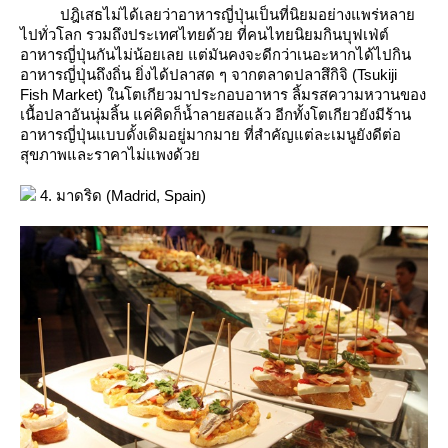
ปฎิเสธไม่ได้เลยว่าอาหารญี่ปุ่นเป็นที่นิยมอย่างแพร่หลา
ไปทั่วโลก รวมถึงประเทศไทยด้วย ที่คนไทยนิยมกินบุฟเฟ่ต์
อาหารญี่ปุ่นกันไม่น้อยเลย แต่มันคงจะดีกว่าเนอะหากได้ไปกิน
อาหารญี่ปุ่นถึงถิ่น ยิ่งได้ปลาสด ๆ จากตลาดปลาสึกิจิ (Tsukiji
Fish Market) ในโตเกียวมาประกอบอาหาร ลิ้มรสความหวานของ
เนื้อปลาอันนุ่มลิ้น แค่คิดก็น้ำลายสอแล้ว อีกทั้งโตเกียวยังมีร้าน
อาหารญี่ปุ่นแบบดั้งเดิมอยู่มากมาย ที่สำคัญแต่ละเมนูยังดีต่อ
สุขภาพและราคาไม่แพงด้ว
4. มาดริด (Madrid, Spain)