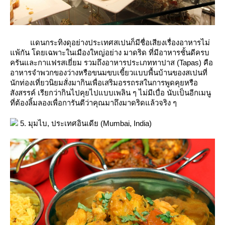
ดนกระทิงดุอย่างประเทศสเปนก็มีชื่อเสียงเรื่องอาหารไม่
พ้กัน โดยเฉพาะในเมืองใหญ่อย่าง มาดริด ที่มีอาหารชั้นดีครบ
ครันและกาแฟรสเยี่ยม รวมถึงอาหารประเภททาปาส (Tapas) คือ
อาหารจำพวกของว่างหรือขนมขบเขี้ยวแบบพื้นบ้านของสเปนที่
นักท่องเที่ยวนิยมสั่งมากินเพื่อเสริมอรรถรสในการพูดคุยหรือ
สังสรรค์ เรียกว่ากินไปคุยไปแบบเพลิน ๆ ไม่มีเบื่อ นับเป็นอีกเมนู
ที่ต้องลิ้มลองเพื่อการันตีว่าคุณมาถึงมาดริดแล้วจริง ๆ
5. มุมไบ, ประเทศอินเดีย (Mumbai, India)