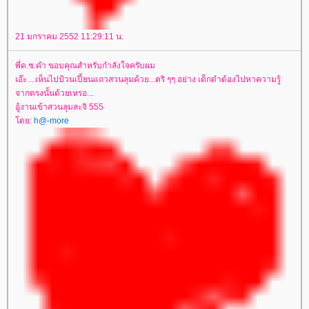
21 มกราคม 2552 11:29:11 น.
พี่ด.ช.ดำ ขอบคุณสำหรับกำลังใจครับผม
เอ๊ะ ...เห็นไปป้วนเปี้ยนแถวสวนลุมด้วย...คริ ๆๆ อย่าง เด็กดำต้องไปหาความรู้
จากตรงนั้นด้วยเหรอ...
อู้งานเข้าสวนลุมละจิ 555
ดย:
h@-more