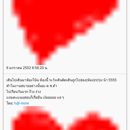
6 มกราคม 2552 8:58:20 น.
เดินไปเดินมาห้องโน้น ห้องนี้ ระวังเดินผิดเดินถูกไปฮ่อง(ห้อง)ก(ร)ง น้า 5555
ทำไมงานสบายอย่างนั้นอะ ด.ช.ดำ
ไปเรียนวันแรก ง๊วง ง่วง
ถมคะแนนสอบก็เรี่ยมีน เง้อออออ แย่ ๆ
ดย:
h@-more