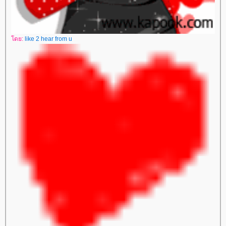
ดย:
like 2 hear from u