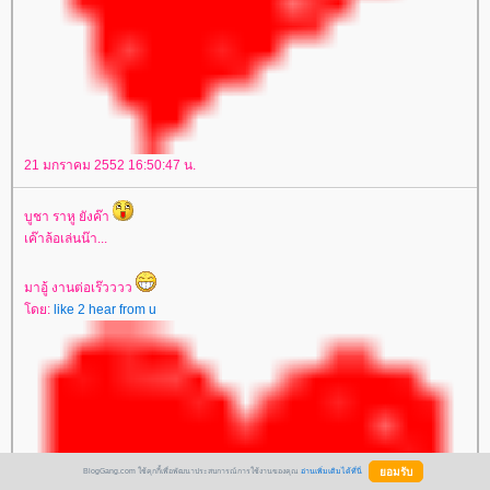
21 มกราคม 2552 16:50:47 น.
บูชา ราหู ยังค๊า
เค๊าล้อเล่นน๊า...
มาอู้ งานต่อเร๊วววว
ดย:
like 2 hear from u
BlogGang.com ใช้คุกกี้เพื่อพัฒนาประสบการณ์การใช้งานของคุณ
อ่านเพิ่มเติมได้ที่นี่