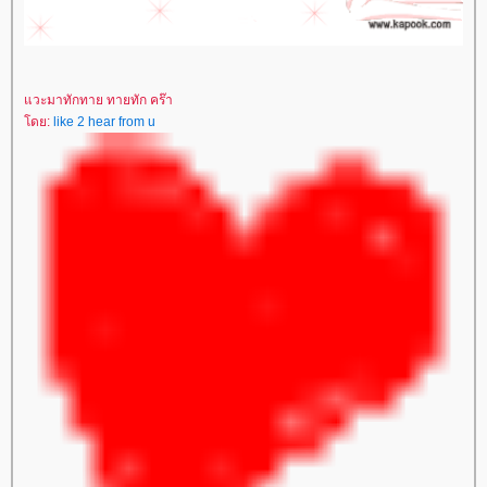
วะมาทักทาย ทายทัก คร๊า
ดย:
like 2 hear from u