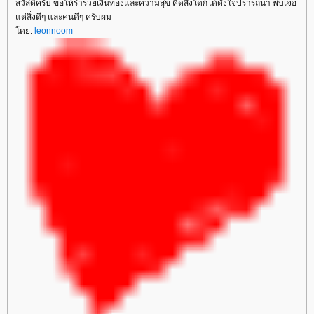
สวัสดีครับ ขอให้ร่ำรวยเงินทองและความสุข คิดสิ่งใดก้ได้ดังใจปรารถนา พบเจอ
ต่สิ่งดีๆ และคนดีๆ ครับผม
ดย:
leonnoom