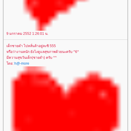
9 มกราคม 2552 1:26:01 น.
เด็กชายดำ ไปหลั่นล้าอยู่ละซิ 555
หรือว่างานหนัก ยังไงดูแลสุขภาพด้วยนะครับ ^6^
มีความสุขวันเด็ก(ชายดำ) ครับ ^^
ดย:
h@-more