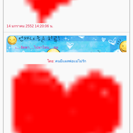
14 มกราคม 2552 14:20:06 น.
.....จัดพา.....ไปหาไหน.....ขอหนุนแอบ.....แนบอุ่น.....หนุนข้างใน.....แผลถึงได้.....มักเยือน
ดย:
คนมีแผลพ่อแม่ไม่รัก