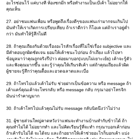
อะไรซ่อนไว้ แค่บางที ห้องซกม๊ก หรือทำงานเป็นเบ๊เค้า ไม่อยากให้
คุณเห็น
27. อย่าชมแฟนเพื่อน หรือพูดถึงเรื่องดีๆของแฟนเก่ามากจนเกินไป
มันทำให้เราเกิดการเปรียบเทียบ ถ้าเราดีกว่า ก็โอเค แต่ถ้าเราอยู่ต่ำ
กว่า มันทำให้รู้สึกไม่ดี
28. ถ้าคุณเถียงกันด้วยเรื่องอะไรสักเรื่องที่ไม่ใช่เรื่อง subjective และ
มีคำตอบถูกผิดชัดเจน ยอมให้เค้าชนะไปก่อน ถ้าเถึยง แล้วไปหา
ข้อมูลมาว่าคุณถูกจริงรึป่าว ค่อยมาบอก(แบบไม่เยาะเย้ย) เค้าจะรู้ตัว
ละฟังคุณมากขึ้น และรู้ว่าคุณให้เกีนรติเค้า แต่ถ้าคุณเถึยงแล้วผิด
ผู้ชายจะรู้สึกว่าคุณดื้อและอวดฉลาดและเบื่อ
29. ถ้าโทรไปแล้วเค้าไม่รับ ช่วยฝากเป็นข้อความ หรือ message ถ้า
เค้าแคร์คุณเค้าจะโทรกลับ หรือ message กลับ กรุณาอย่าโทรจิก
มันน่ารำคาญมาก
30. ถ้าเค้าโทรไปแล้วคุณไม่รับ message กลับนิดนึงว่าไม่ว่าง
31. ผู้ชายส่วนใหญ่คาดหวังว่าแฟนจะทำงานบ้านทำกับข้าวได้ ถ้า
คุณทำไม่ได้ ไม่อยากทำ และไม่คิดเรียนรู้ที่จะทำ กรุณาบอกเค้าก่อน
ถ้าเค้ารับไม่ได้ จะได้จบ และถ้าอยากให้เค้าช่วยอะไรก็บอกเค้า แบ่ง