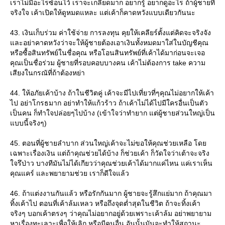
เราไม่มีอะไรซ้อนไว้ เราจะเกลียดมาก อยากรู้ อยากดูอะไร ถ้าผู้ชายที่
จริงใจ เค้าเปิดให้ดูหมดแหละ แต่เค้าก็คาดหวังแบบเดียวกันนะ
43. เงินเก็บร่วม ค่าใช้จ่าย การลงทุน คุยให้เคลียร์ตั้งแต่คิดจะจริงจัง
ละอย่าคาดหวังว่าจะให้ผู้ชายต้องเอาเงินทั้งหมดมาใส่ในบัญชีคุณ
หรือซื้อสินทรัพย์ในชื่อคุณ หรือโอนสินทรัพย์ที่เค้าได้มาก่อนจะเจอ
คุณเป็นชื่อร่วม ผู้ชายที่รอบคอบบางคน เค้าไม่ต้องการ take ความ
เสียงในกรณัที่ถ้าต้องหย่า
44. ให้อภัยเค้าบ้าง ถ้าในชีวิตคู่ เค้าจะมีไปเที่ยวที่ๆคุณไม่อยากให้เค้า
ไป อย่าโกรธมาก อย่าทำให้แก้วร้าว ถ้าเค้าไม่ได้ไปมีใครอื่นเป็นตัว
เป็นคน ก็ทำใจปล่อยๆไปบ้าง (เข้าใจว่าทำยาก แต่ผู้ชายส่วนใหญ่เป็น
บบนี้จริงๆ)
45. ตอนที่ผู้ชายลำบาก ส่วนใหญ่เค้าจะไม่ขอให้คุณช่วยเหลือ โด
เฉพาะเรื่องเงิน แต่ถ้าคุณช่วยได้บ้าง ก็ช่วยเค้า ก็วัดใจว่าเต้าจะจริง
จรึป่าว บางทีมันไม่ได้เกียวว่าคุณช่วยเค้าได้มากแค่ไหน แค่เราเห็น
คุณแคร์ และพยายามช่วย เราก็ดีใจแล้ว
46. ถ้าแต่งงานกันแล้ว หรือรักกันมาก ผู้ชายจะรู้สึกแย่มาก ถ้าคุณมา
ทิ้งเค้าไป ตอนที่เค้าล้มเหลว หรือถึงจุดต่ำสุดในชีวิต ถ้าจะทิ้งเค้า
จริงๆ บอกเค้าตรงๆ ว่าคุณไม่อยากอยู่ด้วยเพราะเค้าล้ม อย่าพยายาม
หาเรื่องทะเลาะเพื่อให้เลิก หรือมีคนอื่น อันนั้นมันจะทำให้สถานะ