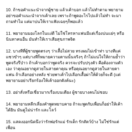
10. ถ้าขอคำแนะนำจากผู้ชาย แล้วเค้าบอก แล้วไม่ทำตาม พยายาม
อย่าขอคำแนะนำจากเค้าเลย เพราะถ้าพูดอะไรไปแล้วไม่ทำ จะมา
ถามทำไม แค่มาบ่นให้เราแฟังเฉยๆก็พอแล้ว
11. พยายามมองโลกในแง่ดี ไม่ใช่โทรหาแฟนมีแต่เรื่องบ่นแย่ๆ หรือ
นินทาคนอื่น มันทำให้เราเสียสุขภาพจิต
12. บางทีที่ผู้ชายพูดตรงๆ ว่าเสื้อไม่สวย ทรงผมไม่เข้าท่า บางทีแค่
ซวขำๆ แต่บางทีก็หมายความตามนั้นจริงๆ ถ้าไม่แน่ใจให้ถามย้ำว่า
พูดจริงรึป่าว ถ้าเค้าบอกว่าพูดจริง ควรจะปรับปรุงตัว คือต้องถามตัว
เอง ว่าคุณอยากดูสวยในสายตาคุณ หรือคุณอยากดูสวยในสายตา
ฟน ถ้าเลือกอย่างหลัง ช่วยพาเค้าไปเลือกเสื้อผ่าให้ด้วยก็จะดี (แต่
พยายามอย่าเรียกร้องให้เค้าออกตังค์นะ)
13. อย่าสั่งหรือเชี่ยวมากเรื่องบนเตียง ผู้ชายบางคนไม่ชอบ
14. พยายามหลีกเลี่ยงคำพูดหยาบคาย ถ้าจะพูดกับเพื่อนก็อย่าให้เค้า
ได้ยิน มันดูไม่น่ารัก และโลว์
15. แสดงออกนิดนึงว่ารักพ่อรักแม่ รักเด็ก รักสัตว์บ้าง ไม่ใช่รักแต่
เพื่อน