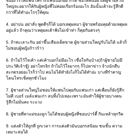
ซื้ออะไรให้แฟน เพราะแฟนบอกอยากได้ ซื้อให้หน่อย แต่ผู้ชายส่วน
หญ่จะอยากให้กับผู้หญิงที่ไม่ค่อยเรียกร้องอะไร อันนั้นเค้าจะรู้สึกดี
กว่าที่ได้ทำอะไรๆให้คุณ
4. อย่าบ่น อย่าสั่ง พูดดีๆก็ได้ บอกเหตุผลมา ผู้ชายพร้อมคุยด้วยเหตุผล
อยู่แล้ว ถ้าคุณว่าเหตุผลเค้าฟังไม่เข้าท่า ก็คุยกันตรงๆ
5. ถ้าทะเลาะกัน อย่าขึ้นเสียงเด็ดขาด ผู้ขายส่วนใหญ่รับไม่ได้ แล้วก็
ไม่ชอบผู้หญิงก้าวร้าว
6. ถ้าไม่ไว้ใจเค้า แต่เค้าบอกไม่มีอะไร เชื่อใจกันบ้าง(ถ้าผู้ชายไม่มี
ประวัติเจ้าชู้) อย่าโทรจิก ถ้าไม่ไว้ใจมากๆ ก็ไปหาข่าว จ้างนักสืบ
สะกดรอยอะไรก็ว่าไป คนไม่ได้ทำยังไงก็ไม่ได้ทำอ่ะ บางทีรำคาญ
ดนโทรเช็คทุกชั่วโมง
7. ผู้ชายส่วนใหญ่ไม่ชอบให้แฟนไปคุยกับแฟนเก่า แค่เพื่อนก็ยังรู้สึก
ไม่ดี เบอร์ เมล์แฟนเก่า ลบทิ้งไปเหอะเพราะมันทำให้ผู้ชายบางคน
รู้สึกไม่มั่นคง ระแวง
8. ผู้ชายที่หาแม่ของลูก ไม่ได้ชอบผู้หญิงที่ชอบปาร์ตี้ กินเหล้าทุกวีค
9. แต่งตัวให้ถูกที่ ถูกเวลา การแต่งตัวมันบอกรสนิยม ชนชั้น ความ
เหมาะสมได้