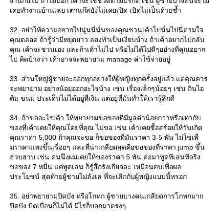
งานกันไป ถ้าไม่บอก เค้าจะใช้ชีวิตตามปรกติ เช่น ผู้ชายบางคนจะไม่
เคยทำงานบ้านเลย เตาแก๊สยังไม่เคยเปิด เปิดไม่เป็นด้วยซ้ำ
32. อย่าให้ความอยากไปนู่นนี่นั่นของคุณชวนเค้าไปนั่นไปนี่ตามใจ
คุณตลอด ถ้ารู้ว่ามีหยุดยาว ลองทำเป็นเงียบบ้าง ถ้าเค้าอยากไปกลับ
คุณ เค้าจะชวนเอง และถ้าเค้าไม่ไป หรือไม่ได้ไปดีๆอย่างที่คุณอยาก
ไป คิดบ้างว่า เค้าอาจจะพยายาม manage ค่าใช้จ่ายอยู่
33. ส่วนใหญ่ผู้ชายจะออกทุกอย่างให้ผู้หญิงทุกครั้งอยู่แล้ว แต่คุณควร
จะพยายาม อย่างน้อยออกอะไรบ้าง เช่น เรื่องเล็กๆน้อยๆ เช่น กินไอ
ติม ขนม ประเด็นไม่ได้อยู่ที่เงิน แต่อยู่ที่มันทำให้เรารู้สึกดี
34. ถ้าขออะไรเค้า ให้พยายามขอของที่มีมูลค่าน้อยกว่าหรือเท่ากับ
ของที่เค้าเคยให้คุณโดยที่คุณ ไม่ขอ เช่น เค้าเคยซื้อสร้อยให้วันเกิด
คุณราคา 5,000 ถ้าคุณจะขอ ก็ขอของที่มันราคา 3-5 พัน ไม่ใช่เพื่
มราคาแพงขึ้นเรื่อยๆ และที่น่าเกลียดสุดคือขอของที่ราคา jump ขึ้น
ฮวบฮาบ เช่น คนนึงผมเคยให้ของราคา 5 พัน ต่อมาพูดทีเล่นทีจริง
ขอของ 7 หมื่น แค่พูดเล่น ก็รู้สึกรังเกียจละ เหมือนคบเพื่อผล
ประโยชน์ สุดท้ายผู้ชายไม่ลังเล ที่จะเลิกกับผู้หญิงแบบนี้หรอก
35. อย่าพยายามปิดบัง หรือโกหก ผู้ชายบางคนเกลียดการโกหกมาก
ปิดบัง บิดเบือนก็ไม่ได้ มีไรก็บอกมาตรงๆ