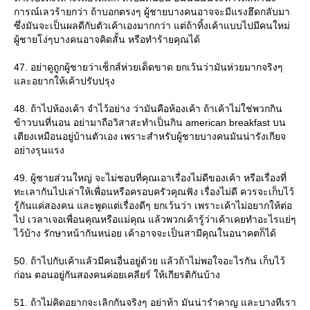
การณ์เลวร้ายกว่า ถ้าบอกตรงๆ ผู้ชายบางคนอาจจะมีแรงฮึดกลับมา
ซึ่งมันจะเป็นผลดีกับตัวเค้าเองมากกว่า แต่ถ้าทิ้งเค้าแบบไปมีคนใหม่
ผู้ชายโง่ๆบางคนอาจคิดสั้น หรือทำร้ายคุณได้
47. อย่าดูถูกผู้ชายว่าเซ็กส์ห่วยเด็ดขาด ยกเว้นว่ามันห่วยมากจริงๆ
ละอยากให้เค้าปรับปรุง
48. ถ้าไปห้องเค้า จำไว้อย่าง ว่ามันคือห้องเค้า ถ้าเค้าไม่ใช่พวกกิน
ข้าวบนที่นอน อย่ามาถือวิสาสะทำเป็นกิน american breakfast บน
เตียงเหมือนอยู่บ้านตัวเอง เพราะสำหรับผู้ชายบางคนมันน่ารังเกียจ
อย่างรุนแรง
49. ผู้ชายส่วนใหญ่ จะไม่ชอบที่คุณเอาเรื่องไม่ดีของเค้า หรือเรื่องที่
ทะเลากันไปเล่าให้เพื่อนหรือครอบครัวคุณฟัง เรื่องไม่ดี ควรจะเก็บไว้
รู้กันแค่สองคน และพูดแต่เรื่องดีๆ ยกเว้นว่า เพราะเค้าไม่อยากให้ต่อ
ไป เวลาเจอเพื่อนคุณหรือแม่คุณ แล้วพวกเค้ารู้ว่าเค้าเคยทำอะไรแย่ๆ
ไว้บ้าง รักษาหน้ากันหน่อย เค้าอาจจะเป็นสามีคุณในอนาคตก็ได้
50. ถ้าไปกับเค้าแล้วมีคนอื่นอยู่ด้วย แล้วถ้าไม่พอใจอะไรกัน เก็บไว้
ก่อน ตอนอยู่กันสองคนค่อยเคลียร์ ให้เกียรติกันบ้าง
51. ถ้าไม่คิดอยากจะเลิกกันจริงๆ อย่าท้า มันน่ารำคาญ และบางทีเรา