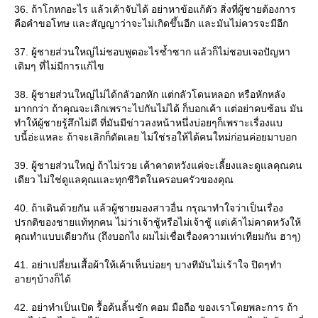
36. ถ้าโกหกอะไร แล้วเค้าจับได้ อย่าหาข้อแก้ตัว สิ่งที่ผู้ชายต้องการ
คือคำขอโทษ และสัญญาว่าจะไม่เกิดขึ้นอีก และมันไม่ควรจะมีอีก
37. ผู้ชายส่วนใหญ่ไม่ชอบพูดอะไรซ้ำซาก แล้วก็ไม่ชอบเจอปัญหา
เดิมๆ ที่ไม่มีการแก้ไข
38. ผู้ชายส่วนใหญ่ไม่ได้กลัวอกหัก แต่กลัวโดนหลอก หรือหักหลัง
มากกว่า ถ้าคุณจะเลิกเพราะไปกันไม่ได้ ก็บอกเค้า แต่อย่าคบซ้อน มัน
ทำให้ผู้ชายรู้สึกไม่ดี ที่มันมีข่าวลงหน้าหนึ่งบ่อยๆก็เพราะเรื่องแบ
บนี้อ่ะแหละ ถ้าจะเลิกก็ตัดเลย ไม่ใช่รอให้ได้คนใหม่ก่อนค่อยมาบอก
39. ผู้ชายส่วนใหญ่ ถ้าไม่รวย เค้าคาดหวังแค่จะเลี้ยงและดูแลคุณคน
เดียว ไม่ใช่ดูแลคุณและทุกชีวิตในครอบครัวของคุณ
40. ถ้าเดินด้วยกัน แล้วผู้ชายมองสาวอื่น กรุณาทำใจว่าเป็นเรื่อง
ปรกติของชายแท้ทุกคน ไม่ว่าเจ้าชู้หรือไม่เจ้าชู้ แต่เค้าไม่คาดหวังให้
คุณทำแบบเดียวกัน (ถึงบอกไง ผมไม่เชื่อเรื่องความเท่าเทียมกัน​ ฮาๆ)
41. อย่าเปลี่ยนเสื้อผ้าให้เค้าเห็นบ่อยๆ บางทีมันไม่เร้าใจ ปิดๆทำ
อายๆบ้างก็ได้
42. อย่าทำเป็นเปิด รื้อค้นลิ้นชัก คอม มือถือ ของเราโดยพละการ ถ้า