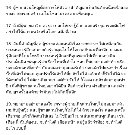
16. ผู้ชายส่วนใหญ่ต้องการให้ตัวเองสำคัญมาเป็นอันดับหนึ่งหรือสอง
รองจากครอบครัว แต่ไม่ใช่สามรองจากเพื่อนคุณ
17. ถ้ามีผู้ชายมาจีบ ควรจะบอกให้เรารู้ด้วย และจริงๆควรจะตัดไฟ
อย่าไปให้ความหวังหรือโอกาสมือที่สาม
18. อันนี้สำคัญที่สุด ผู้ชายแต่ละคนมีเรื่อง sensitive ไม่เหมือนกัน
บางคนจะรู้สึกแย่มากถ้ารู้ว่าคุณไปให้โอกาสกับคนที่มาจีบ บางคน
รู้สึกแย่ที่โดนโทรจิก บางคนรู้สึกแย่ที่คุณชอบไปเที่ยวกลางคืน
ประเด็นคือ พอคุณรู้ว่าเรื่องไหนที่เค้าไม่ชอบ ก็พยายามอย่าทำ หรือ
บอกเค้าก่อนที่จะทำ มันแสดงว่าคุณแคร์เค้า บอกเค้าไปตรงๆว่าเรื่อง
นั้นที่เค้าไม่ชอบ คุณปรับให้เค้าได้มั้ย ถ้าไม่ได้ แล้วเค้าก็รับไม่ได้ จะ
ได้จบกันไป ไม่ต้องเสียเวลา แต่ถ้าปรับได้ ก็โอเค แต่ถ้าต่อมาคุณทำ
อีก สิ่งที่ผู้ชายส่วนใหญ่อยากได้ยิน คือคำขอโทษ คำอธิบาย และคำ
สัญญาครั้งสุดท้ายว่ามันจะไม่เกิดขึ้นอีก
19. พยายามอย่ามาลองใจ เพราะผู้ชายเดีๆส่วนใหญ่ไม่ชอบมาเล่น
เกมกับผู้หญิง และผู้ชายส่วนใหญ่ก็ไม่ได้โง่ ถ้าจะลองใจ ลองแค่ครั้ง
เดียวพอ แล้วก็วัดกันไปเลย ไม่ใช่มีอะไรมาเล่นเกมกันทุกเดือน เช่น
เดือนนี้ ฉันท้องนะ จะทำไงดี เดือนหน้า แม่รู้แล้วว่าท้อง จะทำไงดี
อะไรแบบนี้