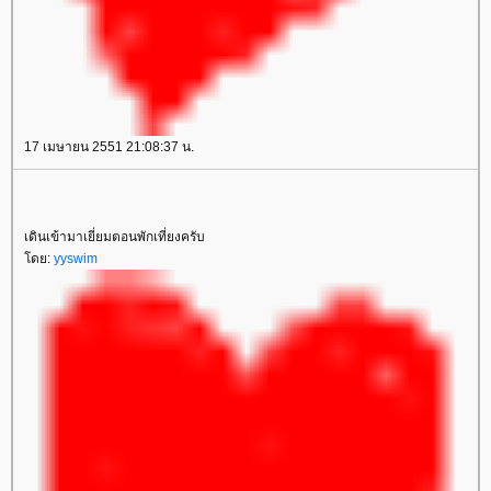
17 เมษายน 2551 21:08:37 น.
เดินเข้ามาเยี่ยมตอนพักเที่ยงครับ
ดย:
yyswim