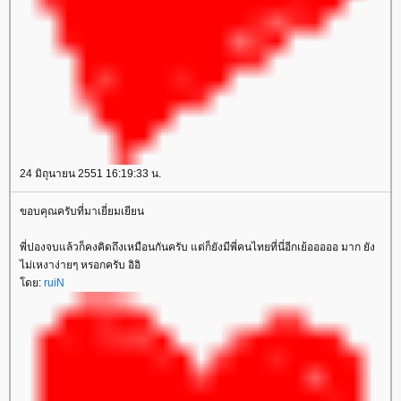
24 มิถุนายน 2551 16:19:33 น.
ขอบคุณครับที่มาเยี่ยมเยียน
พี่ปองจบแล้วก็คงคิดถึงเหมือนกันครับ แต่ก็ยังมีพี่คนไทยที่นี่อีกเย้อออออ มาก ยัง
ไม่เหงาง่ายๆ หรอกครับ อิอิ
ดย:
ruiN