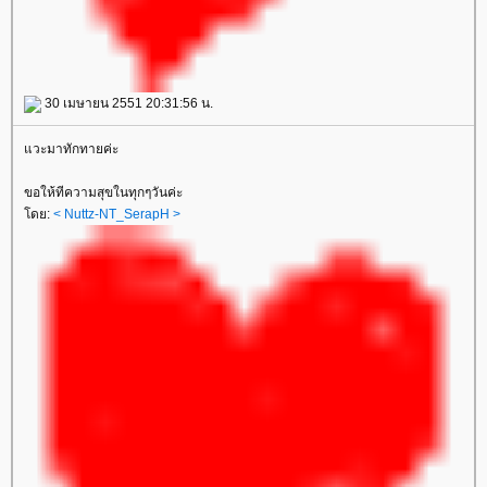
30 เมษายน 2551 20:31:56 น.
วะมาทักทายค่ะ
ขอให้ทีความสุขในทุกๆวันค่ะ
ดย:
< Nuttz-NT_SerapH >