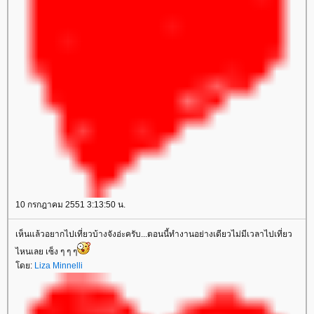
10 กรกฎาคม 2551 3:13:50 น.
เห็นแล้วอยากไปเที่ยวบ้างจังอ่ะครับ...ตอนนี้ทำงานอย่างเดียวไม่มีเวลาไปเที่ยว
ไหนเลย เซ็ง ๆ ๆ ๆ
ดย:
Liza Minnelli