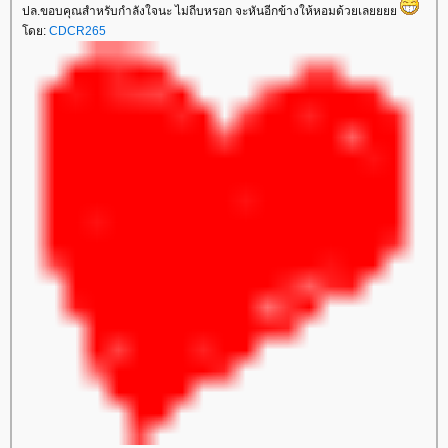
ปล.ขอบคุณสำหรับกำลังใจนะ ไม่ถีบหรอก จะหันอีกข้างให้หอมด้วยเล
ดย:
CDCR265