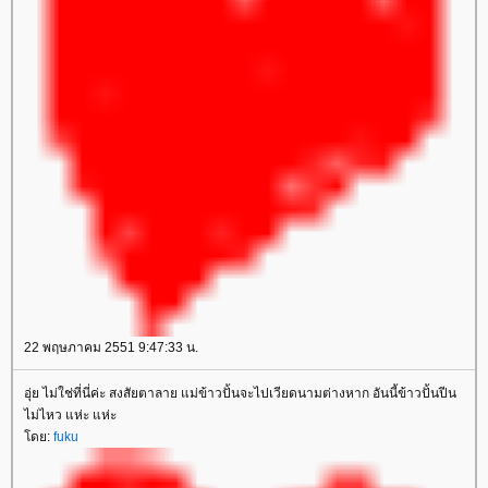
22 พฤษภาคม 2551 9:47:33 น.
อุ่ย ไม่ใช่ที่นี่ค่ะ สงสัยตาลาย แม่ข้าวปั้นจะไปเวียดนามต่างหาก อันนี้ข้าวปั้นปีน
ไม่ไหว แห่ะ แห่ะ
ดย:
fuku