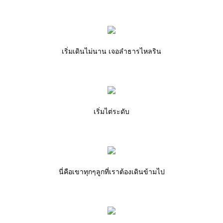
เริ่มเดินไม่นาน เจอลำธารไหลริน
เริ่มไต่ระดับ
นี่คือเขาทุกๆลูกที่เราต้องเดินข้ามไป