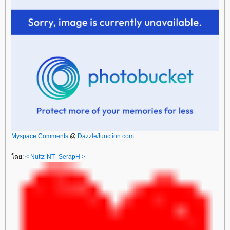
Myspace Comments
@
DazzleJunction.com
ดย:
< Nuttz-NT_SerapH >