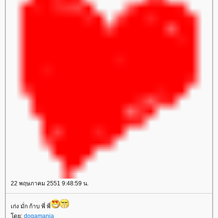
22 พฤษภาคม 2551 9:48:59 น.
เก่ง มั่ก ก้าบ พี่ พี่
ดย:
dogamania