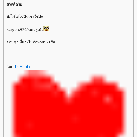
สวัสดีครับ
ังไม่ได้ไปปีนเขาใช่ป่ะ
รอดูภาพซีรีส์ใหม่อยู่เน้อ
ขอบคุณที่แวะไปทักทายน่ะครับ
ดย:
Dr.Manta