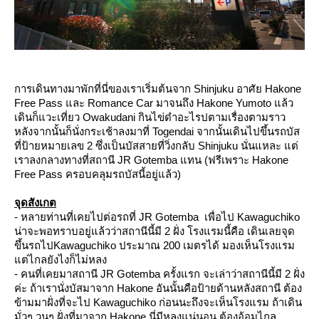
การเดินทางมาพักที่นี่ของเราเริ่มต้นจาก Shinjuku อาศัย Hakone
Free Pass และ Romance Car มาจนถึง Hakone Yumoto แล้ว
เดินก็แวะเที่ยว Owakudani กินไข่ดำอะไรปตามเรื่องตามราว
หลังจากนั้นก็นั่งกระเช้าลงมาที่ Togendai จากนั้นเดินไปขึ้นรถบัส
ที่ป้ายหมายเลข 2 ซึ่งเป็นบัสสายที่วิ่งกลับ Shinjuku นั่นแหละ แต่
เราลงกลางทางที่สถานี JR Gotemba แทน (ฟรีเพราะ Hakone
Free Pass ครอบคลุมรถบัสนี้อยู่แล้ว)
จุดสังเกต
- หลายท่านที่เคยไปต่อรถที่ JR Gotemba เพื่อไป Kawaguchiko
น่าจะพอทราบอยู่แล้วว่าสถานีนี้มี 2 ฝั่ง โรงแรมนี้คือ เดินเลยจุด
ขึ้นรถไปKawaguchiko ประมาณ 200 เมตรได้ มองเห็นโรงแรม
ต่ไกลยังไงก็ไม่หลง
- คนที่เคยมาสถานี JR Gotemba ครั้งแรก จะเล่าว่าสถานีนี้มี 2 ฝั่ง
ค่ะ ถ้าเรานั่งบัสมาจาก Hakone อันนั้นคือป้ายด้านหลังสถานี ต้อง
ข้ามมาฝั่งที่จะไป Kawaguchiko ก่อนนะถึงจะเห็นโรงแรม ถ้าเดิน
มั่วๆ วนๆ ฝั่งที่มาจาก Hakone นี่มีหลงแน่นอน ต้องอ้อมไกล