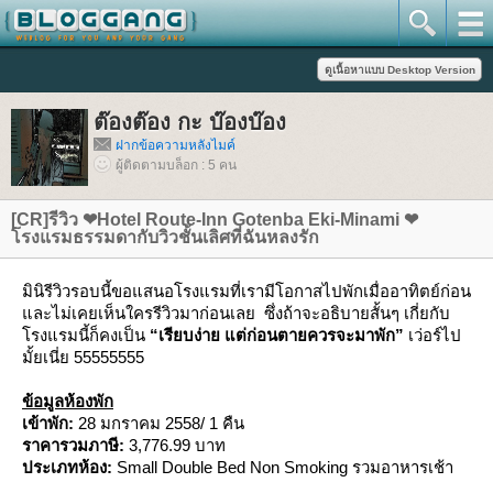
ต๊องต๊อง กะ บ๊องบ๊อง
ฝากข้อความหลังไมค์
ผู้ติดตามบล็อก : 5 คน
[CR]รีวิว ❤Hotel Route-Inn Gotenba Eki-Minami ❤
รงแรมธรรมดากับวิวชั้นเลิศที่ฉันหลงรัก
มินิรีวิวรอบนี้ขอแสนอโรงแรมที่เรามีโอกาสไปพักเมื่ออาทิตย์ก่อน
ละไม่เคยเห็นใครรีวิวมาก่อนเลย ซึ่งถ้าจะอธิบายสั้นๆ เกี่ยกับ
รงแรมนี้ก็คงเป็น
“เรียบง่าย แต่ก่อนตายควรจะมาพัก”
เว่อร์ไป
มั้ยเนี่ย 55555555
ข้อมูลห้องพัก
เข้าพัก:
28 มกราคม 2558/ 1 คืน
ราคารวมภาษี:
3,776.99 บาท
ประเภทห้อง:
Small Double Bed Non Smoking รวมอาหารเช้า