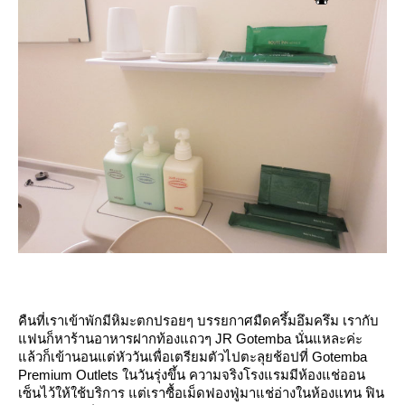
คืนที่เราเข้าพักมีหิมะตกปรอยๆ บรรยกาศมืดครึ้มอึมครึม เรากับ
ฟนก็หาร้านอาหารฝากท้องแถวๆ JR Gotemba นั่นแหละค่ะ
ล้วก็เข้านอนแต่หัววันเพื่อเตรียมตัวไปตะลุยช้อปที่ Gotemba
Premium Outlets ในวันรุ่งขึ้น ความจริงโรงแรมมีห้องแช่ออน
เซ็นไว้ให้ใช้บริการ แต่เราซื้อเม็ดฟองฟู่มาแช่อ่างในห้องแทน ฟิน