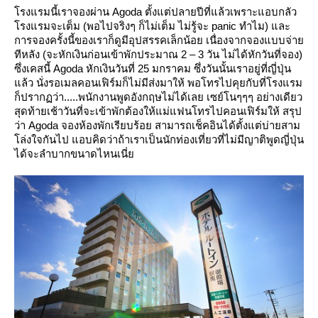
รงแรมนี้เราจองผ่าน Agoda ตั้งแต่ปลายปีที่แล้วเพราะแอบกลัว
รงแรมจะเต็ม (พอไปจริงๆ ก็ไม่เต็ม ไม่รู้จะ panic ทำไม) และ
การจองครั้งนี้ของเราก็ดูมีอุปสรรคเล็กน้อย เนื่องจากจองแบบจ่า
ทีหลัง (จะหักเงินก่อนเข้าพักประมาณ 2 – 3 วัน ไม่ได้หักวันที่จอง)
ซึ่งเคสนี้ Agoda หักเงินวันที่ 25 มกราคม ซึ่งวันนั้นเราอยู่ที่ญี่ปุ่น
ล้ว นั่งรอเมลคอนเฟิร์มก็ไม่มีส่งมาให้ พอโทรไปคุยกับที่โรงแรม
ก็ปรากฏว่า.....พนักงานพูดอังกฤษไม่ได้เลย เซย์โนๆๆๆ อย่างเดียว
สุดท้ายเช้าวันที่จะเข้าพักต้องให้แม่แฟนโทรไปคอนเฟิร์มให้ สรุป
ว่า Agoda จองห้องพักเรียบร้อย สามารถเช็คอินได้ตั้งแต่บ่ายสาม
ล่งใจกันไป แอบคิดว่าถ้าเราเป็นนักท่องเที่ยวที่ไม่มีญาติพูดญี่ปุ่น
ได้จะลำบากขนาดไหนเนี่