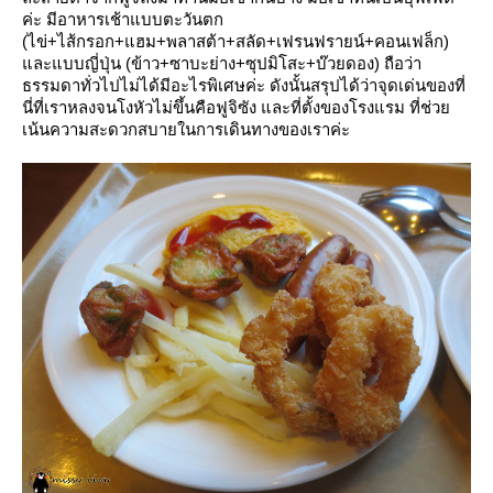
ค่ะ มีอาหารเช้าแบบตะวันตก
(ไข่+ไส้กรอก+แฮม+พลาสต้า+สลัด+เฟรนฟรายน์+คอนเฟล็ก)
ละแบบญี่ปุ่น (ข้าว+ซาบะย่าง+ซุปมิโสะ+บ๊วยดอง) ถือว่า
ธรรมดาทั่วไปไม่ได้มีอะไรพิเศษค่ะ ดังนั้นสรุปได้ว่าจุดเด่นของที่
นี่ที่เราหลงจนโงหัวไม่ขึ้นคือฟูจิซัง และที่ตั้งของโรงแรม ที่ช่ว
เน้นความสะดวกสบายในการเดินทางของเราค่ะ