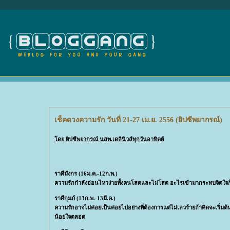
เช็คดวงความรัก วันที่ 21-27 เม.ย. 2556 (ยิปซีพยากรณ์)
ด
ิปซีพยากรณ์ นสพ.เดลินิวส์ทุกวันอาทิตย์
ราศีมังกร (16ม.ค.-12ก.พ.)
ความรักกำลังอ่อนไหวง่ายทั้งคน
สดและไม่โสด อะไรเข้ามากระทบจิตใจก
ราศีกุมภ์ (13ก.พ.-13มี.ค.)
ความรักอาจไม่ค่อยเป็นค่อยไปอย่
างที่ต้องการแต่ไม่เลวร้ายถ้าคิ
ดจะเริ่มต
น้อยใจตลอด