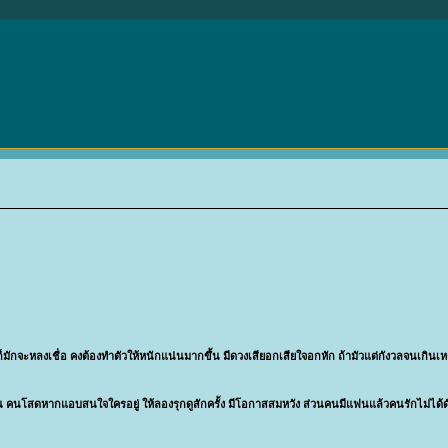
็มักจะหลง
เชื่อ คงต้องทำตัวให้หนักแน่นมากขึ้น มีดวงเสียอกเสียใจอกหัก ถ้ามัวแต่กังวลจนเกินเห
้น คนโสดหากแอบสนใจใครอยู่ ให้ลองรุกดูสักครั้ง มีโอกาสสมหวัง ส่วนคนมีแฟนแล้วคนรักไม่ได้