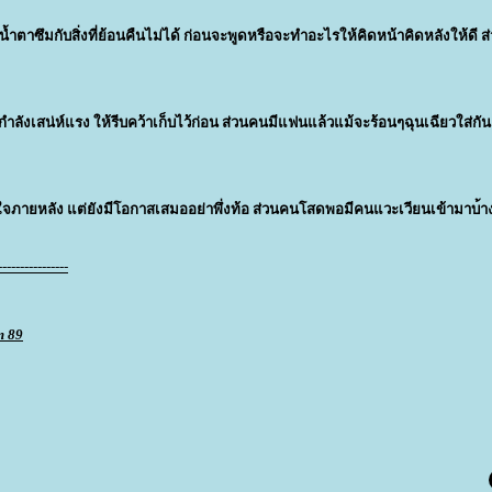
้ำตาซึมกับสิ่งที่ย้อนคืนไ
ม่ได้ ก่อนจะพูดหรือจะทำอะไรให้คิดหน้
าคิดหลังให้ดี
ลังเสน่ห์แรง ให้รีบคว้าเก็บไว้ก่อน ส่วนคนมีแฟนแล้วแม้จะร้อนๆฉุนเฉ
ียวใส่กัน
จภายหลัง แต่ยังมีโอกาสเสมออย่าพึ่งท้อ ส่วนคนโสดพอมีคนแวะเวียนเข้ามาบ
้
----------------
m 89