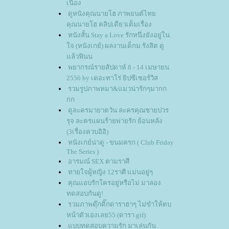
เนื่อง
ดูหนังคุณนายโฮ ภาพยนต์ไท
คุณนายโฮ คลิปเดียวเต็มเรื่อง
หนังสั้น Stay a Love รักหนึ่งยังอยู่ใน
จ (หนังเกย์) ผลงานเด็กม.รังสิต ดู
ล้วฟินน
พยากรณ์รายสัปดาห์ 8 - 14 เมษายน
2556 by เดอะทาโร่ ยิปซีเซอร์วิส
รวมรูปภาพหมา&แมวน่ารักๆมากก
กก
ดูละครมายาตวัน ละครคุณชายปวร
รุจ ละครแผนร้ายพ่ายรัก ย้อนหลัง
(3เรื่องควบอิอิ)
หนังเกย์น่าดู - ขนมครก ( Club Friday
The Series )
อารมณ์ SEX ตามราศี
ทายใจผู้หญิง 12ราศี แม่นอยู่ๆ
คุณแอบรักใครอยู่หรือไม่ มาลอง
ทดสอบกันดู!
รวมภาพดุ๊กดิ๊กดาราฮาๆ ไม่ขำให้ตบ
หน้าตัวเองเลย55 (ดารา.gif)
บบทดสอบความรัก มาเล่นกัน