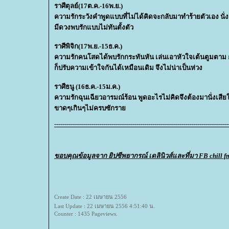
ราศีตุลย์(17ต.ค.-16พ.ย.)
ความรักระวังคำพูดแบบที่ไม่ได้ค
ิดจะกลับมาทำร้ายตัวเอง นั่งน
มีดวงพบรักแบบไม่ทันตั
้งตัว
ราศีพิจิก(17พ.ย.-15ธ.ค.)
ความรักคนโสดได้พบรักกระทันหัน เล่นเอาหัวใจเต้นตูมตาม กำ
ก็ปรับความเข้าใจกัน
ได้เหมือนเดิม จึงไม่น่าเป็นห่วง
ราศีธนู (16ธ.ค.-15ม.ค.)
ความรักฉุนเฉียวอารมณ์ร้อน พูดอะไรไม่คิดจึงต้องมานั่งเสี
ขาดๆเกินๆไม่ครบซักรา
-------------------------------------------------------------------------------------
ขอบคุณข้อมูลจาก
ิปซีพยากรณ์ เดลินิวส์และที่มา FB
chill f
Create Date : 22 เมษายน 2556
Last Update : 22 เมษายน 2556 4:51:40 น.
Counter : 1435 Pageviews.