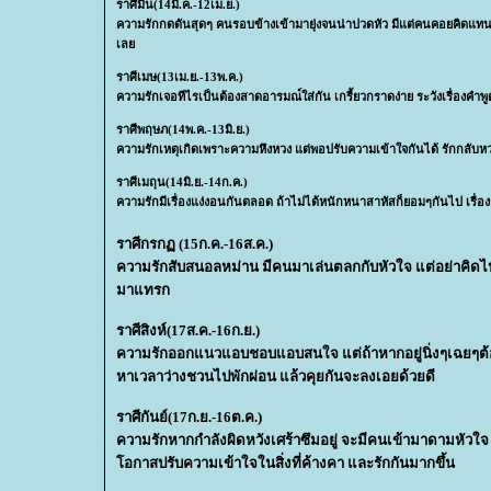
ราศีมีน(14มี.ค.-12เม.ย.)
ความรักกดดันสุดๆ คนรอบข้างเข้ามายุ่งจนน่าปวดหัว
มีแต่คนคอยคิดแทน ค
เล
ราศีเมษ(13เม.ย.-13พ.ค.)
ความรักเจอทีไรเป็นต้องสาดอารมณ
์ใส่กัน เกรี้ยวกราดง่าย ระวังเรื่อง
ราศีพฤษภ(14พ.ค.-13มิ.ย.)
ความรักเหตุเกิดเพราะความหึงหวง
ต่พอปรับความเข้าใจกันได้ รักกลับห
ราศีเมถุน(14มิ.ย.-14ก.ค.)
ความรักมีเรื่องแง่งอนกันตลอด ถ้าไม่ได้หนักหนาสาหัสก็ยอมๆกัน
ไป เรื่
ราศีกรกฏ (15ก.ค.-16ส.ค.)
ความรักสับสนอลหม่าน มีคนมาเล่นตลกกับหัวใจ แต่อย่าคิดไปไ
มา
ทรก
ราศีสิงห์(17ส.ค.-16ก.ย.)
ความรักออกแนวแอบชอบแอบสนใจ แต่ถ้าหากอยู่นิ่งๆเฉยๆต้
หาเวลาว่างชวนไปพักผ่อน แล้วคุยกันจะลงเอยด้วยดี
ราศีกันย์(17ก.ย.-16ต.ค.)
ความรักหากกำลังผิดหวังเศร้าซึม
อยู่ จะมีคนเข้ามาดามหัวใจ
อกาสปรับความเข้าใจใน
สิ่งที่ค้างคา และรักกันมากขึ้น