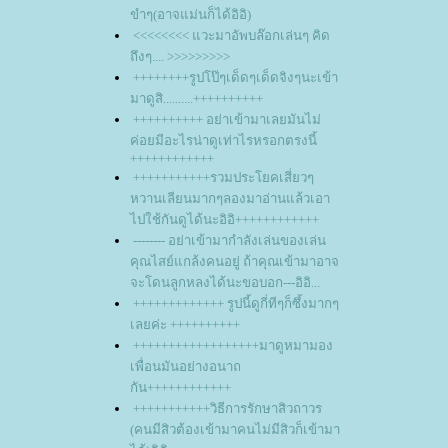
ขำๆ(อาจแม่นก็ได้อิอิ)
<<<<<<<< แวะมาอัพบล๊อกเล่นๆ คิด
ถึงๆ.... >>>>>>>>>
++++++++รูปโป๊ๆเด็ดๆเด็ดจิงๆนะเข้า
มาดูสิ..........++++++++++
++++++++++ อย่าเข้ามาเลยมันไม่
ค่อยมีอะไรน่าดูเท่าไรหรอกตรงนี้
++++++++++++
+++++++++++รวมประโยคเสี่ยวๆ
หวานเลียนมากๆลองมาอ่านแล้วเอา
ไปใช้กันดูได้นะอิอิ++++++++++++
-------- อย่าเข้ามากำลังเล่นของเล่น
คุณไสย์แกล้งคนอยู่ ถ้าคุณเข้ามาอาจ
จะโดนลูกหลงได้นะขอบอก---อิอิ...
+++++++++++++ รูปนี้ดูกี่ทีๆก็ซึ้งมากๆ
เลยค่ะ ++++++++++
++++++++++++++++++มาดูหมามอง
เพื่อนมันอย่างอนาถ
กัน++++++++++++
+++++++++++วิธีการรักษาสิวถาวร
(คนมีสิวต้องเข้ามาคนไม่มีสิวก็เข้ามา