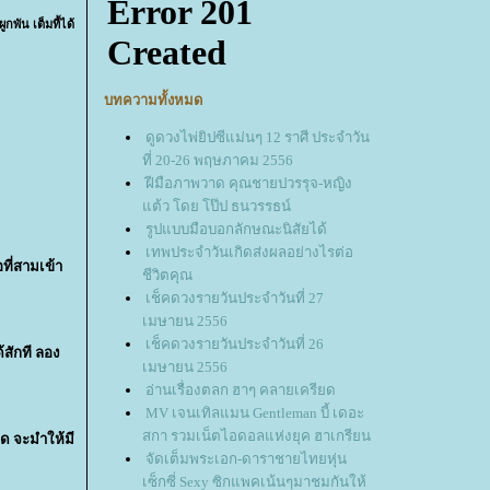
ูกพัน เต็มที้ได้
บทความทั้งหมด
ดูดวงไพ่ยิปซีแม่นๆ 12 ราศี ประจำวัน
ที่ 20-26 พฤษภาคม 2556
ฝีมือภาพวาด คุณชายปวรรุจ-หญิง
ต้ว โดย โป๊ป ธนวรรธน์
รูปแบบมือบอกลักษณะนิสัยได้
เทพประจำวันเกิดส่งผลอย่างไรต่อ
ที่สามเข้า
ชีวิตคุณ
เช็คดวงรายวันประจำวันที่ 27
เมษายน 2556
เช็คดวงรายวันประจำวันที่ 26
้สักที ลอง
เมษายน 2556
อ่านเรื่องตลก ฮาๆ คลายเครียด
MV เจนเทิลแมน Gentleman บี้ เดอะ
สกา รวมเน็ตไอดอลแห่งยุค ฮาเกรียน
ด จะมำให้มี
จัดเต็มพระเอก-ดาราชายไทยหุ่น
เซ็กซี่ Sexy ซิกแพคเน้นๆมาชมกันให้