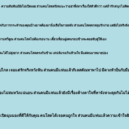
วามสัมพันธ์ยังไม่เปิดเผย ส่วนคนโสดสนิทแนะว่าอย่าพึ่งหาเ
รื่องใส่ตัวดีกว่า แต่ถ้ารักสนุกไม่คิดผ
คำพูดกับการกระทำของ
คุณบ้างอาจต้องมานั่งเสียใจภายห
ลัง ส่วนคนโสดตกหลุมรักง่าย แต่ยังไม่จริงจัง
วานทวีคูณ ส่วนคนโสดไม่ต้องรอนาน เดี๋ยวเพื่อนฝูงคนรอบข้างจะคอยจ
ับคู่ให้เอง
องจะได้ไม่ยุ่งยาก ส่วนคนโสดตรงกันข้าม เสน่ห์แรงเกินห้ามใจ มีแต่คนมาหมายปอง
กล เจอแต่รักจริงหวังฟัน ส่วนคนมีแฟนแล้วกิเลสตัณหาพาไป มีดวงหัวปั่นกับมือ
องไม่ส
มหวังแน่นอน ส่วนค
นมีแฟนแล้วยังมีเรื่องค้างคาใจท
ี่หาจังหวะคุยกันไม่ได
 เปิดมุมมองที่ดีให้กับคุณ คนโสดได้เจอคนถูกใจ ส่วนคนมีแฟนแล้วความเข้าใจผิ