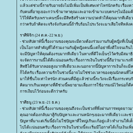
เเล้วเเต่ช่วงนี้รายรับอาจยังไม่มีเพิ่มเป็นพิเศษเท่าไหร่นักครับ เรื่อ
กับคนที่อายุเยอะกว่าเข้ามาหาคุณเเละอาจเข้ามาเเบบตรงๆไม่อ้อมค้อ
ไว้ให้ดีครับเพราะคนๆนี้จะมีสิทธิสร้างความปวดหัวให้คุณมากทีเดียว ท
กว่าครับถ้าคิดจะจริงจังกับคนนี้ถ้ารีบร้อนไประวังจะมาเสียใจทีหลังค
ราศีพิจิก (24 ต.ค.-22 พ.ย.)
- ช่วงสัปดาห์นี้เรื่องงานของคุณจะมีดวงต้องร่วมงานกับผู้หญิงที่เป็นผ
เป็นโอกาสสำคัญที่ได้ร่วมงานกับผู้หญิงคนนี้เเต่ก็อย่าพึ่งดีใจจนเก
จะมีปัญหาให้คุณต้องรบมากทีเดียว ในทางที่ดีใจเย็นๆไว้ครับมีสมาธิก
จะจัดการงานนี้ได้ดีเเน่นอนครับ เรื่องการเงินในช่วงนี้ถือว่ามาเเ
สิทธิได้รับลาภลอยสูงมากทีเดียวเเละนอกจากนี้ปัญหาการเงินก็จะมี
ก็ได้ครับ เรื่องความรักในช่วงนี้อาจไม่ใช่ช่วงเวลาของคุณนักคนที่โส
มาให้ชื่นใจเท่าไหร่นัก ส่วนคนที่มีคู่เเล้วช่วงนี้ระวังจะมีเรื่องก
คิดมากเกินเหตุทางที่ดีช่วงนี้พยายามเลี่ยงการใช้อารมณ์ไว้หน่อก็ดีครั
การเงียบไว้ก่อนจะดีกว่าครับ
ราศีธนู (23 พ.ย.-21 ธ.ค.)
- ช่วงสัปดาห์นี้เรื่องงานของคุณถึงจะเป็นช่วงที่พึ่งผ่านการหยุดยาว
คุณอาจต้องกลับมาสู้กับปัญหาเเละงานหนักๆเยอะมากทีเดียว เเละช่วง
ปัญหาที่มาเเต่เริ่มนี้ยังไม่ใช่ปัญหาที่ใหญ่เกินเเก้อยู่เเล้ว ทำงานให้
ไปได้เเน่นอนครับ เรื่องการเงินในช่วงนี้จะเริ่มมีโอกาสได้เก็บเงินเพิ