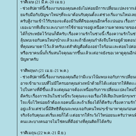
ราศีเมษ (21 มี.ค.-20 เม.ย.)
- ช่วงสัปดาห์นี้เรื่องงานของคุณคงยังไม่ค่อยมีการเปลี่ยนเเปลงจากเด
มรับมือกับปัญฆาใหม่ๆที่จะมาต้อนรับคุณตั้งเเต่ช่วงเริ่มงานใหม่เลยก็ไ
ครับสู้งานเข้าไว้รับรองจะต้องมีวันที่ดีของคุณอีกครั้งเเน่นอน เรื่องกา
เยอะมากทีเดียวเเละบางการใช้จ่ายอาจอยู่เหนือความคาดหมายของค
ได้ก็ประหยัดไว้ก่อนก็ดีครับ เรื่องความรักในช่วงนี้ เรื่องความรักในช
ลุ้นพบเจอกับคนใหม่ๆบ้างเเล้วเเละถ้ายิ่งคุณกำลังจีบใครอยู่ด้วยตอนนี
ที่คุณหมายตาไว้เเล้วครับเเต่สำคัญคือต้องอย่าใจร้อนเเละค่อยไปค
หรือเขาคนนั้นก็เริ่มสนใจคุณมากขึ้นเเล้วเเต่อาจยังขอเวลาดูคุณอีกสั
ปัญหาครับ
ราศีพฤษภ (21 เม.ย.-21 พ.ค.)
- ช่วงสัปดาห์นี้เรื่องงานของคุณถือว่ามีเเนวโน้มพบเจอกับการเปลี่
อาจเข้ามาเเบบที่ไม่มีใครบอกคุณล่วงหน้าด้วยก็ได้เเต่อยากให้คิดเเง่ด
ไปในทางที่ดีขึ้นเเล้วเเต่คุณอาจต้องเหนื่อยกับการเปลี่ยนเเปลงใหม่นี้
ดีครับ เรื่องการเงินในช่วงนี้ระวังคุณจะเจอเรื่องให้เสียเงินหนักๆเพรา
จเเข็งไว้หน่อยถ้าต้องเจอคนนี้เเละถ้าเลี่ยงได้ก็ดีครับ เรื่องความรักใ
อยู่เเล้วเเต่ช่วงนี้มีสิทธิที่คุณจะพบเจอกับคนใหม่ๆเข้ามาหาคุณก่
จริงจังกับคุณเเต่เริ่มเลยก็ได้ เเต่อยากให้ระวังไว้หน่อยนะครับว่าคนท
คนเเละบางคนอาจไม่ใช่คนที่ดีอย่างที่คุณคิดก็ได้ครับ
ราศีเมถุน (22 พ.ค.-21 มิ.ย.)