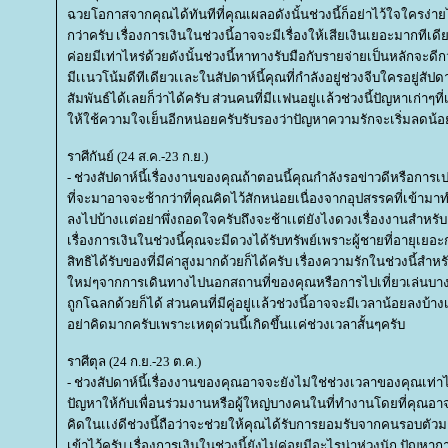
ฉวยโอกาสจากคุณได้ทันทีที่คุณเผลอดังนั้นช่วงนี้ก็อย่าไว้ใจใครง่า
กว่าครับ เรื่องการเงินในช่วงนี้อาจจะมีเรื่องให้เสียเงินเยอะมากทีเดียว
ค่อยมีเท่าไหร่ด้วยดังนั้นช่วงนี้หาทางรับมือกับรายจ่ายเป็นหลักจะดีกว
มีเเนวโน้มดีทีเดียวเเละในสัปดาห์นี้คุณที่กำลังอยู่ช่วงจีบใครอยู่สัป
สัมพันธ์ได้เลยก็ว่าได้ครับ ส่วนคนที่มีเเฟนอยู่เเล้วช่วงนี้ปัญหาเก่า
ห้ใช้ความใจเย็นอีกหน่อยครับรับรองว่าปัญหาความรักจะเริ่มลดน้
ราศีกันย์ (24 ส.ค.-23 ก.ย.)
- ช่วงสัปดาห์นี้เรื่องงานของคุณถ้าตอนนี้คุณกำลังรอข่าวดีหรือการเปล
ที่จะมาอาจจะช้ากว่าที่คุณคิดไว้สักหน่อยเนื่องจากอุปสรรคที่เข้าม
ลงไปบ้างเเต่อย่าพึ่งถอดใจครับถึงจะช้าเเต่ยังไงดวงเรื่องงานสำหรั
เรื่องการเงินในช่วงนี้คุณจะมีดวงได้รับทรัพย์เพราะผู้ชายที่อายุเย
สิทธิได้รับของที่มีค่าสูงมากด้วยก็ได้ครับ เรื่องความรักในช่วงนี้
หม่ๆจากการเดินทางไปนอกสถานที่ของคุณหรือการไปเที่ยวเล่นบางที่
ถูกโฉลกด้วยก็ได้ ส่วนคนที่มีคู่อยู่เเล้วช่วงนี้อาจจะมีเวลาน้อยลงบ้า
อย่าคิดมากครับเพราะเหตุด่วนนี้เกิดขึ้นเเค่ช่วงเวลาสั้นๆครับ
ราศีตุล (24 ก.ย.-23 ต.ค.)
- ช่วงสัปดาห์นี้เรื่องงานของคุณอาจจะยังไม่ใช่ช่วงเวลาของคุณเท่า
ปัญหาให้กับเพื่อนร่วมงานหรือผู้ใหญ่บางคนในที่ทำงานโดยที่คุณอาจไ
คิดในเเง่ดีช่วงนี้ถือว่าจะช่วยให้คุณได้รับการยอมรับจากคนรอบตัวมาก
เข้าไว้ครับ เรื่องการเงินในช่วงนี้ยังไม่ค่อยมีอะไรน่าห่วงนัก ปัญหา