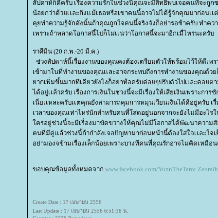
สัปดาห์ก็ดีครับ เรื่องความรักในช่วงนี้คุณจะมีสิทธิพบเจอคนที่จะถู
น้อยกว่าด้วยเเละถึงเเม้เธอหรือเขาคนนี้อาจไม่ได้รู้จักคุณมาก่อนเเ
คุยทำความรู้จักดังนั้นถ้าคุณถูกใจคนนี้จริงจังก็อย่ารอช้าครับ ทำคว
เพราะถ้าพลาดโอกาสนี้ไปก็ไม่เเน่ว่าโอกาสนี้จะมาอีกเมื่ไหร่นะครับ
ราศีมีน (20 ก.พ.-20 มี.ค.)
- ช่วงสัปดาห์นี้เรื่องงานของคุณคงต้องเตรียมตัวให้พร้อมไว้ให้ดีเพร
เข้ามาในที่ทำงานของคุณเเละอาจกระทบถึงการทำงานของคุณด้วยก็ได้ 
ากเพิ่มขึ้นมากทีเดียวยังไงก็อย่าท้อครับค่อยๆปรับตัวไปเเละคอยตา
ได้อยู่เเล้วครับ เรื่องการเงินในช่วงนี้จะมีเรื่องให้เสียเงินเพราะ
เนี่ยเเหละครับเเต่คุณยังสามารถคุมการหมุนเวียนเงินได้ดีอยู่ครับ เรื
เวลาของคุณเท่าไหร่นักสำหรับคนที่โสดอยู่นอกจากจะยังไม่มีอะไรใหม
ครอยู่ช่วงนี้จะมีเรื่องมาขัดขวางให้คุณไม่มีโอกาสได้พัฒนาความสั
คนที่มีคู่เเล้วช่วงนี้ถ้ากำลังเจอปัญหามาก่อนหน้านี้ต้องใส่ใจเเละใจ
อย่ามองจข้ามเรื่องเล็กน้อยเพราะบางทีคนที่คุณรักอาจไม่คิดเหมือน
ขอบคุณข้อมูลทั้งหมดจาก
www.facebook.com/YunnTheTarot
Zeoraib
Create Date : 17 เมษายน 2556
Last Update : 17 เมษายน 2556 6:51:38 น.