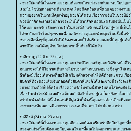
- ช่วงสัปดาห์นี้เรื่องงานของคุณต้องระมัดระวังจะกลับมาพบกับปัญหา
เเละไม่ใช่ปัญหาอย่างเดียวเเต่คนในอดีตหรือคนที่คุณเคยร่วมงานม
ความยุ่งยากในงานที่คุณทำอยู่ด้วยก็ได้ครับ เรื่องการเงินในช่วงนี้ยัง
ช่วงนี้ถ้าคิดจะเก็บเงินก็อาจจะเก็บได้ยากสักหน่อยนะครับดังนั้นเป็น
ไว้หน่อยนะครับ เรื่องความรักในช่วงนี้สำหรับคนที่โสดอยู่ช่วงนี้เป
ได้พบกับอะไรใหม่ๆเพราะเพื่อนสนิทของคุณจะช่วยคุณในครั้งนี้ครับ
ช่วยเหลือทั้งๆที่คุณยังไม่ได้ร้องขอเลยก็ได้ครับ ส่วนคนที่มีคู่อยู่เเล้
อาจมีโอกาสได้อยู่ด้วยกันบ่อยมากขึ้นด้วยก็ได้ครับ
ราศีกรกฎ (22 มิ.ย.-23 ก.ค.)
- ช่วงสัปดาห์นี้เรื่องงานของคุณจะเริ่มมีโอกาสที่คุณจะได้รับหน้าที่ใหม
คุณอาจจะได้มีโอกาสเดินทางไปรับงานสำคัญบางอย่างซึ่งคุณไม่เคยไปม
ถ้าต้องมีเรื่องเดินทางก็ขอให้เตรียมตัวล่วงหน้าให้ดีด้วยนะครับ เรื่
สัปดาห์ที่จะต้องเสียเงินตลอดทั้งสัปดาห์เลยก็ได้เเละช่วงนี้ระวังจะ
งบางอย่างด้วยก็ได้ครับ เรื่องความรักในช่วงนี้สำหรับคนโสดคงยังไม่
เรื่องรักเท่าไหร่นักเเละถึงเเม้คุณกำลังจีบใครอยู่เเต่ก็คงยังหาโอก
ครับในช่วงสัปดาห์นี้ ส่วนคนที่มีคู่เเล้วก็ช่วงนี้คุณอาจต้องเลี่ยงที่จ
เพราะบางทีคุณอาจมีอาการระเเวงคนที่รักมากไปหน่อยนะครับ
ราศีสิงห์ (24 ก.ค.-23 ส.ค.)
- ช่วงสัปดาห์นี้เรื่องงานของคุณถือว่าจะต้องเตรียมรับมือกับปัญหา
ดวงคุณช่วงนี้จะต้องเจอกับบุคคลใหม่ๆที่คุณไม่เคยมาก่อนเเละบางคนท