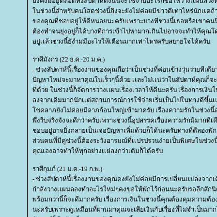
ังคงมีอยู่ตลอดทั้งสัปดาห์ดังนั้นจะใช้จ่ายอะไรก็ขอให้วางเเผนล่วงห
นช่วงนี้สำหรับคนโสดช่วงนี้ถึงจะยังไม่ค่อยมีข่าวดีเท่าไหร่นักเเต่ถ
ของคุณที่ชอบอยู่ให้ดีหน่อยนะครับเพราะบางทีช่วงนี้เธอหรือเขาคนนี้อ
ต้องทำจนยุ่งอยู่ก็ได้บางทีการเข้าไปหามากเกินไปอาจจะทำให้คุณโดน
อยู่เเล้วช่วงนี้ยังำม่มีอะไรให้เตือนมากเท่าไหร่ครับสบายใจได้ครับ
ราศีมังกร (22 ธ.ค.-20 ม.ค.)
- ช่วงสัปดาห์นี้เรื่องงานของคุณถือว่าเป็นช่วงที่ค่อนข้างวุ่นวายทีเด
ปัญหาใหม่จะมาหาคุณในเร็วๆนี้ด้วย เเละไม่เเน่ว่าในสัปดาห์คุณก็
ที่ด้วย ในช่วงนี้ก็จัดการวางเเผนเรื่องเวลาให้ดีนะครับ เรื่องการเงินใ
ลงจากเดิมมากนักเเต่สถานการณ์การใช้จ่ายเริ่มเป็นไปในทางดีขึ้นเ
ชคลาภยังไม่ค่อยมีลาภก้อนใหญ่เข้ามาครับ เรื่องความรักในช่วงนี้
พึ่งรีบจริงจังจะดีกว่าครับเพราะช่วงนี้อุปสรรคเรื่องความรักมีมากทีเ
ชอบอยู่อาจยิ่งกลายเป็นเจอปัญหาเพิ่มด้วยก็ได้นะครับทางที่ดีลองพักเร
ส่วนคนที่มีคู่ช่วงนี้ต้องระวังอารมณ์ที่เเปรปรวนง่ายเป็นพิเศษในช่
คุณเองอาจทำให้ทุกอย่างเเย่ลงกว่าเดิมก็ได้ครับ
ราศีกุมภ์ (21 ม.ค.-19 ก.พ.)
- ช่วงสัปดาห์นี้เรื่องงานของคุณคงยังไม่ค่อยมีการเปลี่ยนเเปลงจากเด
กำลังวางเเผนลองทำอะไรใหม่ๆคงขอให้พักไว้ก่อนนะครับรออีกสักนิด
พร้อมกว่านี้ก็จะดีมากครับ เรื่องการเงินในช่วงนี้คุณต้องคุมความต้อ
นะครับเพราะดูเหมือนที่ผ่านมาคุณจะเสียเงินกับเรื่องที่ไม่จำเป็นมากไป