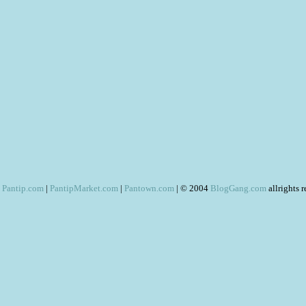
Pantip.com
|
PantipMarket.com
|
Pantown.com
| © 2004
BlogGang.com
allrights 