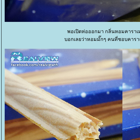
พอเปิดห่อออกมา กลิ่นหอมคาราเม
บอกเลยว่าหอมมั๊กๆ คนที่ชอบคาราเ