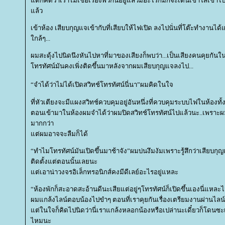
ต่ก็คิดว่าเราไม่เชื่อเรื่องพวกนี้อยู่แล้วมีอะไรก็มักจะเดินเข้าใส่เข้าไ
ล้ว
เข้าห้อง เสียบกุญแจเข้ากับที่เสียบให้ไฟเปิด ลงไปนั่นที่โต๊ะทำงานได้
กล้ๆ
...
ผมสะดุ้งไปนิดนึงหันไปหาที่มาของเสียงก็พบว่า
...
เป็นเสียงคนคุยกันใ
ทรทัศน์มันคงเพิ่งติดขึ้นมาหลังจากผมเสียบกุญแจลงไป
...
“
จำได้ว่าไม่ได้เปิดสวิทช์โทรทัศน์นี่นา”ผมคิดในใจ
ที่หัวเตียงจะมีแผงสวิทช์ควบคุมอยู่อันหนึ่งที่ควบคุมระบบไฟในห้องทั
ตอนเข้ามาในห้องผมจำได้ว่าผมปิดสวิทช์โทรทัศน์ไปแล้วนะ
..
เพราะผ
มากกว่า
ต่ผมอาจจะลืมก็ได้
“
ทำไมโทรทัศน์มันเปิดขึ้นมาช้าจัง”ผมบ่นงึมงัมเพราะรู้สึกว่าเสียบกุ
ติดตั้งแต่ตอนนั้นเลยนะ
ต่เอาน่าวงจรอิเล็กทรอนิกส์คงมีดีเลย์อะไรอยู่แหละ
“
ห้องพักก็สะอาดสะอ้านดีนะเสียแต่อยู่ๆโทรทัศน์ก็เปิดขึ้นเองนี่แหละไม
ผมแกล้งไลน์ตอบน้องไปขำๆ ตอนที่เราคุยกันเรื่องเตรียมงานผ่านไลน์
ต่ในใจก็คิดไปนิดว่านี่เราแกล้งหลอกน้องหรือเปล่านะเดี๋ยวก็โดนซ
ไหมนะ