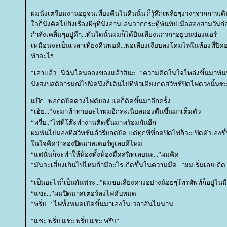
ผมนั่งเตรียมงานอยู่จนเที่ยงคืนในคืนนั้น ก็รู้สึกเพลียๆง่วงๆจากการเ
จก็นั่งคิดไปถึงเรื่องผีๆที่นั่งอ่านเล่นจากกระทู้พันทิปเมื่อสองสามวันก
กำลังเคลิ้มๆอยู่ดีๆ
...
ทันใดนั้นผมก็ได้ยินเสียงแกรกๆอยู่บนช่องแอร์
เหมือนจะเป็นเวลาเที่ยงคืนพอดี
...
พอเสียงเงียบลงโคมไฟในห้องที่ปิดอย
ทำอะไร
“
เอาแล้ว
...
นี่ฉันโดนลองของแล้วสินะ
...”
ความคิดในใจโพล่งขึ้นมาทัน
นั่งสงบสติอารมณ์ไปนิดนึงก็เดินไปที่หัวเตียงกดสวิทช์ปิดไฟดวงนั้นซ
ป๊ก
...
พอกดปิดดวงไฟดับลง แต่ก็ติดขึ้นมาอีกครั้ง
..
“
เฮ้
...”
จะมาท้าทายอะไรผมอีกละเนี่ยสมองตื่นขึ้นมาเต็มตัว
“
พรึ่บ
..”
ไฟที่โต๊ะทำงานติดขึ้นมาพร้อมกันอีก
ผมหันไปมองที่สวิทช์แล้วรีบกดปิด แต่ทุกทีที่กดปิดไฟก็จะเปิดตัวเองขึ
นใจคิดว่าลองปิดมาสเตอร์ดูเลยดีไหม
“
ต่นั่นก็จะทำให้ห้องทั้งห้องมืดสนิทเลยนะ
...”
ผมคิด
“
มันจะเสี่ยงเกินไปไหมถ้ามีอะไรเกิดขึ้นในความมืด
...”
ผมเริ่มเลยเถิด
“
เป็นอะไรก็เป็นกันฟระ
...”
ผมขอเสี่ยงดวงอย่างน้อยๆโทรศัพท์ก็อยู่ในม
“
ชะ
...”
ผมปิดมาสเตอร์ลงไฟดับหมด
“
พรึ่บ
...”
ไฟทั้งหมดเปิดขึ้นมาเองในเวลาอันไม่นาน
“
ชะ พรึ่บ แชะ พรึ่บ แชะ พรึ่บ”