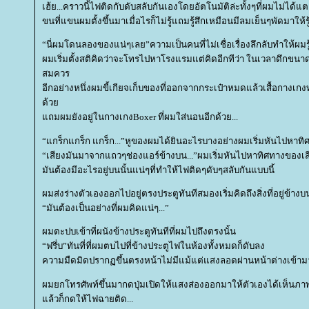
เฮ้
...
คราวนี้ไฟติดกับดับสลับกันเองโดยอัตโนมัติล่ะทั้งๆที่ผมไม่ได้
ขนที่แขนผมตั้งขึ้นมาเมื่อไรก็ไม่รู้แถมรู้สึกเหมือนมีลมเย็นๆพัดมาให้
“
นี่ผมโดนลองของแน่ๆเลย”ความเป็นคนที่ไม่เชื่อเรื่องลึกลับทำให้ผมรู้
ผมเริ่มตั้งสติคิดว่าจะโทรไปหาโรงแรมแต่คิดอีกทีว่า ในเวลาดึกขน
สมควร
อีกอย่างหนึ่งผมขี้เกียจเก็บของที่ออกจากกระเป๋าหมดแล้วเสื้อกางเก
ด้ว
ถมผมยังอยู่ในกางเกง
Boxer
ที่ผมใส่นอนอีกด้ว
...
“
กร็กแกร็ก แกร็ก
...”
หูของผมได้ยินอะไรบางอย่างผมเริ่มหันไปหาทิ
“
เสียงมันมาจากแถวๆช่องแอร์ข้างบน
...”
ผมเริ่มหันไปหาทิศทางของเส
มันต้องมีอะไรอยู่บนนั้นแน่ๆที่ทำให้ไฟติดๆดับๆสลับกันแบบนี้
ผมส่งร่างตัวเองออกไปอยู่ตรงประตูทันทีสมองเริ่มคิดถึงสิ่งที่อยู่ข้างบน
“
มันต้องเป็นอย่างที่ผมคิดแน่ๆ
...”
ผมตะปบเข้าที่ผนังข้างประตูทันทีที่ผมไปถึงตรงนั้น
“
ฟรึ่บ”ทันที่ที่ผมตบไปที่ข้างประตูไฟในห้องทั้งหมดก็ดับลง
ความมืดมิดปรากฏขึ้นตรงหน้าไม่มีแม้แต่แสงลอดผ่านหน้าต่างเข้าม
ผมยกโทรศัพท์ขึ้นมากดปุ่มเปิดให้แสงส่องออกมาให้ตัวเองได้เห็นภ
ล้วก็กดให้ไฟฉายติด
...