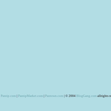
Pantip.com
|
PantipMarket.com
|
Pantown.com
| © 2004
BlogGang.com
allrights 