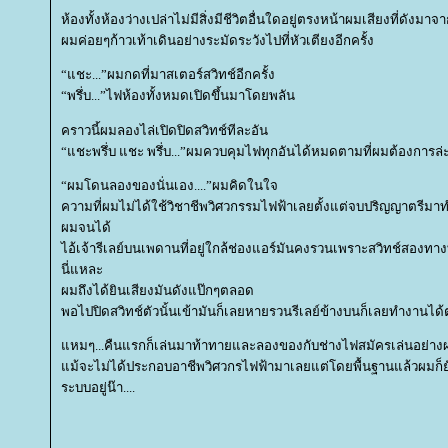
ห้องทั้งห้องว่างเปล่าไม่มีสิ่งมีชีวิตอื่นใดอยู่ตรงหน้าผมเสียงที่ดังม
ผมค่อยๆก้าวเท้าเดินอย่างระมัดระวังไปที่หัวเตียงอีกครั้ง
“
ชะ
...”
ผมกดที่มาสเตอร์สวิทช์อีกครั้ง
“
พรึ่บ
...”
ไฟห้องทั้งหมดเปิดขึ้นมาโดยพลัน
คราวนี้ผมลองไล่เปิดปิดสวิทช์ทีละอัน
“
ชะพรึ่บ แชะ พรึ่บ
...”
ผมควบคุมไฟทุกอันได้หมดตามที่ผมต้องการล่
“
ผมโดนลองของนั่นเอง
....”
ผมคิดในใจ
ความที่ผมไม่ได้ใช้วิชาชีพวิศวกรรมไฟฟ้าเลยตั้งแต่จบปริญญาตรี
ผมจนได้
ไอ้เจ้ารีเลย์บนเพดานที่อยู่ใกล้ช่องแอร์มันคงรวนเพราะสวิทช์สองทาง
นี่แหละ
ผมถึงได้ยินเสียงมันดังแป๊กๆตลอด
พอไปปิดสวิทช์ตัวนั้นเข้ามันก็เลยหายรวนรีเลย์ข้างบนก็เลยทำงานได
หมๆ
...
คืนแรกก็เล่นมาท้าทายและลองของกับช่างไฟสมัครเล่นอย่างผ
ม้จะไม่ได้ประกอบอาชีพวิศวกรไฟฟ้ามาเลยแต่โดยพื้นฐานแล้วผมก
ระบบอยู่น๊า
....