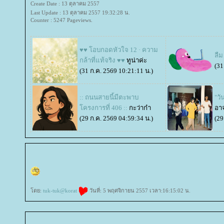
Create Date : 13 ตุลาคม 2557
Last Update : 13 ตุลาคม 2557 19:32:28 น.
Counter : 5247 Pageviews.
♥♥ โอบกอดหัวใจ 12 · ความ
ลืม
กล้าที่แท้จริง ♥♥
ทูน่าค่ะ
(31
(31 ก.ค. 2569 10:21:11 น.)
:: ถนนสายนี้มีตะพาบ
"วั
ครงการที่ 406 ::
กะว่าก๋า
อาจ
(29 ก.ค. 2569 04:59:34 น.)
(29
ดย:
tuk-tuk@korat
วันที่: 5 พฤศจิกายน 2557 เวลา:16:15:02 น.