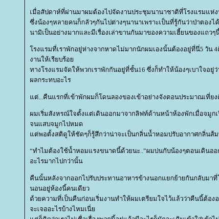
เมื่อสัปดาห์ที่ผ่านมาผมต้องไปจัดงานประชุมนานาชาติที่โรงแรมแห่
ซึ่งน้องๆหลายคนก็กลัวๆกันไปต่างๆนานาเพราะเป็นที่รู้กันว่าป่าตอง
นามิเป็นอย่างมากและมีเรื่องเล่าขานกันมาของความเฮี้ยนของแถวๆนี้
รงแรมที่เราพักอยู่ห่างจากหาดไม่มากนักผมเองนั้นต้องอยู่ที่นึ่
5
วัน
4
งานให้เรียบร้อ
ทางโรงแรมจัดให้พวกเราพักกันอยู่ที่ชั้น
16
ซึ่งก็ทำให้น้องๆเบาใจอยู่ว่า
ผลกระทบอะไร
ต่
...
คืนแรกที่เข้าพักผมก็โดนลองของเข้าอย่างจังตอนประมาณเที่ยงค
ผมเริ่มสังหรณ์ใจตั้งแต่เดินออกมาจากลิฟท์ด้านหน้าห้องพักเมื่อจมูกเ
จนแสบจมูกไปหมด
ต่พอตั้งสติดูให้ชัดๆก็รู้สึกว่าน่าจะเป็นกลิ่นน้ำหอมปรับอากาศกลิ่นส้
“
ทำไมต้องใช้น้ำหอมแรงขนาดนี้ด้วยนะ
..”
ผมบ่นกับน้องๆตอนเดินออก
อะไรมากไปกว่านั้น
คืนนั้นหลังจากออกไปรับประทานอาหารข้างนอกแยกย้ายกันกลับมาที่โ
นอนอยู่ห้องนี้คนเดียว
ด้วยความที่เป็นคืนก่อนเริ่มงานทำให้ผมเตรียมใจไว้แล้วว่าคืนนี้ต้องอยู
จะเจออะไรบ้างไหมเนี่