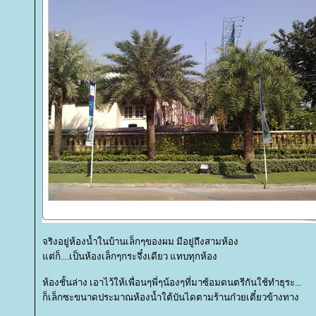
จริงอยู่ห้องน้ำในบ้านเล็กๆของผม มีอยู่ถึงสามห้อง
ต่ก็....เป็นห้องเล็กๆกระจึ๋งเดียว แทบทุกห้อง
ห้องชั้นล่าง เอาไว้ให้เพื่อนๆพี่ๆน้องๆที่มาซ้อมดนตรีกันใช้ทำธุระ...
ก็เล็กซะขนาดประมาณห้องน้ำใต้บันไดตามร้านก๋วยเตี๋ยวข้างทาง