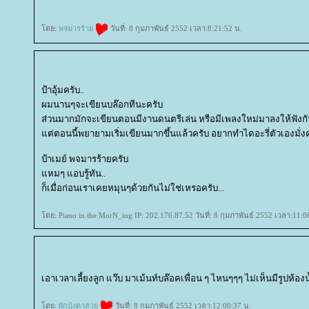
ดย:
พจมารร้า
วันที่: 8 กุมภาพันธ์ 2552 เวลา:8:21:52 น.
ป้าอุ้มครับ..
ผมนานๆจะเขียนบล๊อกทีนะครับ
ส่วนมากมักจะเขียนตอนมีงานดนตรีเล่น หรือมีเพลงใหม่มาลงให้ฟังกั
ต่ตอนนี้พยายามเริ่มเขียนมากขึ้นแล้วครับ อยากทำไดอะรี่ตัวเองมั่ง
ป้าเมย์ พจมารร้ายครับ
หมๆ แอบรู้ทัน..
ก็เมื่อก่อนเราเคยหมุนๆด้วยกันไม่ใช่เหรอครับ...
ดย: Piano in the MorN_ing IP: 202.176.87.52 วันที่: 8 กุมภาพันธ์ 2552 เวลา:11:0
เอาเวลาเลี้ยงลูก แว๊บ มาเม้นท์บล๊อคเพื่อน ๆ ไหนๆๆๆ ไม่เห็นมีรูปห้อง
ดย:
ผักบุ้งตาสว
วันที่: 8 กุมภาพันธ์ 2552 เวลา:12:00:37 น.