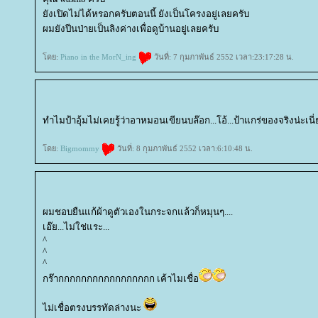
ังเปิดไม่ได้หรอกครับตอนนี้ ยังเป็นโครงอยู่เลยครับ
ผมยังปีนป่ายเป็นลิงค่างเพื่อดูบ้านอยู่เลยครับ
ดย:
Piano in the MorN_ing
วันที่: 7 กุมภาพันธ์ 2552 เวลา:23:17:28 น.
ทำไมป้าอุ้มไม่เคยรู้ว่าอาหมอนเขียนบล๊อก...โอ้...ป้าแกร่ของจริงน่ะเนี
ดย:
Bigmommy
วันที่: 8 กุมภาพันธ์ 2552 เวลา:6:10:48 น.
ผมชอบยืนแก้ผ้าดูตัวเองในกระจกแล้วก็หมุนๆ....
เอ๊ย...ไม่ใช่แระ...
^
^
^
กร๊ากกกกกกกกกกกกกกกกก เค้าไมเชื่อ
ไม่เชื่อตรงบรรทัดล่างนะ