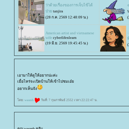
ว่าด้วยเรื่องของการเจ็บไข้ได้
๏
ป่ว
tanjira
(28 ก.ค. 2569 12:48:09 น.)
(
American artist and vietnamese
wife
cyberlifenlearn
ท
(19 มิ.ย. 2569 19:45:45 น.)
(
เอามาให้ดูให้อยากน่ะค่ะ
เมื่อไหร่จะเปิดบ้านให้เข้าไปชมเอ๋
อยากเห็นจัง
ดย:
wasmb
วันที่: 7 กุมภาพันธ์ 2552 เวลา:22:22:47 น.
คุณ wasmb ครับ