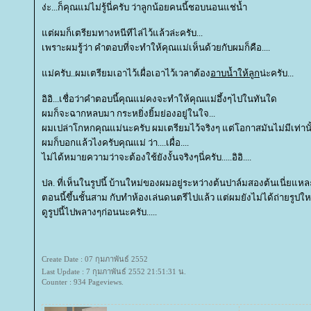
ง่ะ...ก็คุณแม่ไม่รู้นี่ครับ ว่าลูกน้อยคนนี้ชอบนอนแช่น้ำ
ต่ผมก็เตรียมทางหนีทีไล่ไว้แล้วล่ะครับ...
เพราะผมรู้ว่า คำตอบที่จะทำให้คุณแม่เห็นด้วยกับผมก็คือ....
ม่ครับ..ผมเตรียมเอาไว้เผื่อเอาไว้เวลาต้อง
อาบน้ำให้ลูก
น่ะครับ...
อิอิ...เชื่อว่าคำตอบนี้คุณแม่คงจะทำให้คุณแม่อึ้งๆไปในทันใด
ผมก็จะฉากหลบมา กระหยิ่งยิ้มย่องอยู่ในใจ...
ผมเปล่าโกหกคุณแม่นะครับ ผมเตรียมไว้จริงๆ แต่โอกาสมันไม่มีเท่านั้
ผมก็บอกแล้วไงครับคุณแม่ ว่า....เผื่อ....
ไม่ได้หมายความว่าจะต้องใช้ยังงั้นจริงๆนี่ครับ.....อิอิ....
ปล. ที่เห็นในรูปนี้ บ้านใหม่ของผมอยู่ระหว่างต้นปาล์มสองต้นเนี่ยแหล
ตอนนี้ขึ้นชั้นสาม กับทำห้องเล่นดนตรีไปแล้ว แต่ผมยังไม่ได้ถ่ายรูปใ
ดูรูปนี้ไปพลางๆก่อนนะครับ.....
Create Date : 07 กุมภาพันธ์ 2552
Last Update : 7 กุมภาพันธ์ 2552 21:51:31 น.
Counter : 934 Pageviews.