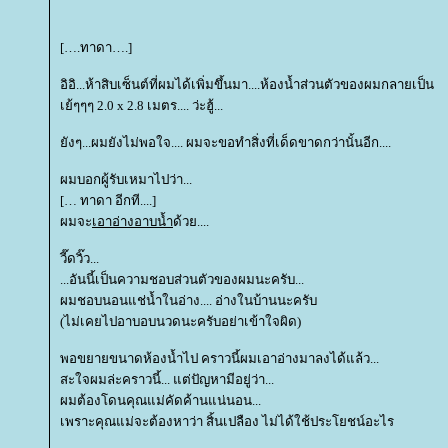
[….ทาดา….]
อิอิ...ห้าสิบเซ็นต์ที่ผมได้เพิ่มขึ้นมา....ห้องน้ำส่วนตัวของผมกลายเป็น
เย้ๆๆๆ 2.0 x 2.8 เมตร.... ว่ะฮู้...
ังๆ...ผมยังไม่พอใจ.... ผมจะขอทำสิ่งที่เด็ดขาดกว่านั้นอีก....
ผมบอกผู้รับเหมาไปว่า...
[… ทาดา อีกที....]
ผมจะ
เอาอ่างอาบน้ำ
ด้วย....
วี๊ดวิ๊ว...
...อันนี้เป็นความชอบส่วนตัวของผมนะครับ...
ผมชอบนอนแช่น้ำในอ่าง.... อ่างในบ้านนะครับ
(ไม่เคยไปอาบอบนวดนะครับอย่าเข้าใจผิด)
พอขยายขนาดห้องน้ำไป คราวนี้ผมเอาอ่างมาลงได้แล้ว...
สะใจผมล่ะคราวนี้... แต่ปัญหามีอยู่ว่า...
ผมต้องโดนคุณแม่คัดค้านแน่นอน...
เพราะคุณแม่จะต้องหาว่า สิ้นเปลือง ไม่ได้ใช้ประโยชน์อะไร