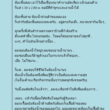
ห้องชั้นสอง เอาไว้เผื่อเพื่อนๆมาทำงานอัดเสียง แล้วนอนค้าง
ก็แค่ 1.50 x 2.80 m. พอมีที่ทำธุระและอาบน้ำได้
ห้องชั้นสาม ห้องน้ำส่วนตัวของผมเอง
ก็เท่ากับห้องชั้นสองแหละครับ... อยู่ตรงกันเด๊ะ...ขนาดเท่ากันเป๊ะๆ...
ทุกครั้งที่เดินสำรวจตรวจตราบ้านที่กำลังสร้าง
ตั้งแต่ทำพื้น ไปจนก่อผนัง... ใจผมก็ค่อยๆหายลงไปทุกที...
งๆ...ทำไมมันเล็กอย่างนี้อ่ะ....
ผมชอบห้องน้ำใหญ่ๆ ผมชอบอาบน้ำนานๆ...
ผมชอบยืนแก้ผ้าดูตัวเองในกระจกแล้วก็หมุนๆ....
เอ๊ย...ไม่ใช่แระ...
ก็แค่... ผมชอบใช้ชีวิตในห้องน้ำนานๆ
ห้องน้ำเป็นห้องหนึ่งที่ผมรู้สึกว่าเป็นห้องแห่งความสุข
(ไม่งั้นเค้าจะเรียกกิจกรรมนั้นๆว่าปลดทุกข์เหรอครับ)
วันนี้ ผมตัดสินใจแล้วว่า.....ผมจะเลือกทำในสิ่งที่ผมต้องการ....
เหอๆ... แล้ววันนี้ผมก็ตัดสินใจคุยกับผู้รับเหมา
ผมจะรื้อผนังห้องน้ำด้านติดกับห้องเก็บเสื้อผ้าของผม
ผมจะขยายห้องน้ำของผมออกไป...ยอมลดขนาดห้องเก็บเสื้อผ้าลง