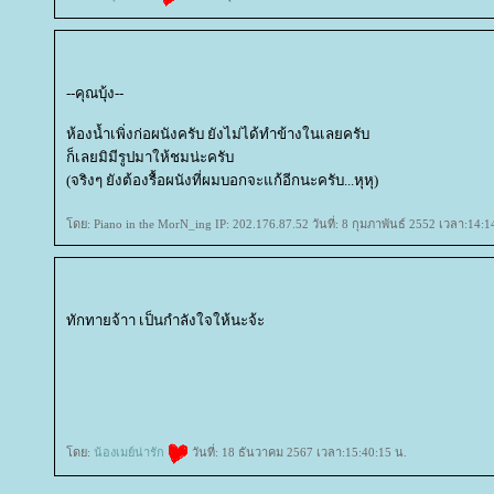
--คุณบุ้ง--
ห้องน้ำเพิ่งก่อผนังครับ ยังไม่ได้ทำข้างในเลยครับ
ก็เลยมิมีรูปมาให้ชมน่ะครับ
(จริงๆ ยังต้องรื้อผนังที่ผมบอกจะแก้อีกนะครับ...หุหุ)
ดย: Piano in the MorN_ing IP: 202.176.87.52 วันที่: 8 กุมภาพันธ์ 2552 เวลา:14:1
ทักทายจ้าา เป็นกำลังใจให้นะจ้ะ
สลายไขมัน
ลดน้ำหนัก
สูตรลดน้ำหนัก
ลดน้ำหนัก
Exilis Elite
Exilis
Thermage Body
Thermage
ออฟฟิศซินโดรม
Indiba
Inbody
กกระช
Emsella
รีแพร์
เลเซอร์นอนกรน
นอนกรน
Indiba
ปากกาลดน้ำหนัก
ลดน้ำหนัก
Emsculpt
สลายไขมัน
สลายไขมันด้วยความเย็น
Coolsculpting
romrawin
รมย์รวินท์
Rejuran
Belotero
ผิวฉ่ำ
Glassy Skin
Juvederm
Coolsculpting
เลเซอร์รอยสิว
Meso Hair
Skin
ฟิลเลอร์ร่องแก้ม
ฟิลเลอร์คาง
ฟิลเลอร์คาง
ฉีดฟิลเลอร์
ฉีดฟิลเลอร์
ฟิลเลอร์
ฟิลเลอร์
ฟิลเลอร์
ฟิลเลอร์
ฟิลเลอร์
ฉีดโบหางตา
ฉีดโบลิฟกรอบหน้า
ฉีดโบหน้าผาก
ฉีดโบยกมุมปาก
ฉีดโบปีกจมูก
ฉีดโบลดริ้วรอยระหว่างคิ้ว
ฉีดโบลดริ้วรอยใต้ตา
ฉีดโบลดกราม
ฉีดโ
Ultraformer III
Ultraformer MPT
Emface
Hifu
กกระชับหน้า
Ultherapy Prime
Ulthera
Ulthera
Thermage FLX
Thermage
Oligio
Oligio
ร้อยไหมจมูก
ร้อยไหม
เลเซอร์บิกินี่
เลเซอร์ขนน้องสาว
เลเซอร์ขนหน้า
เลเซอร์บิกินี่
เลเซอร์ขนบราซิลเลี่ยน
เลเซอร์ขนขา
เลเซอร
Exosome
Harmonyca
Profhilo
Sculptra
Sculptra
Radiesse
Radiesse
Radiesse
Radiesse
Radiesse
Radiesse
UltraClear
AviClear
Accure Laser
สลายเซลลูไลท์
Fit Firm
Emsculpt
Coolsculpting Elite
NAD+
ดีท็อกลำไส้
EIS BIO SCAN
ICELAB
IV DRIP
Vaginal
P-SHOT
หน้า
ทำตาสองชั้น
เสริมจมูก
กคิ้ว
เสริมหน้าอก
วีเนียร์
Apex
ห้ใจ
สุขภาพ
ดย:
น้องเมย์น่ารัก
วันที่: 18 ธันวาคม 2567 เวลา:15:40:15 น.