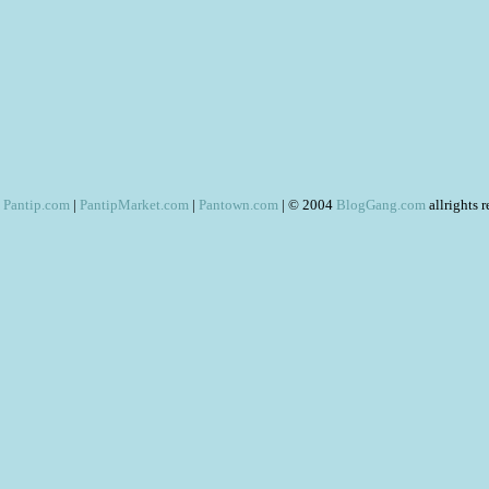
Pantip.com
|
PantipMarket.com
|
Pantown.com
| © 2004
BlogGang.com
allrights 