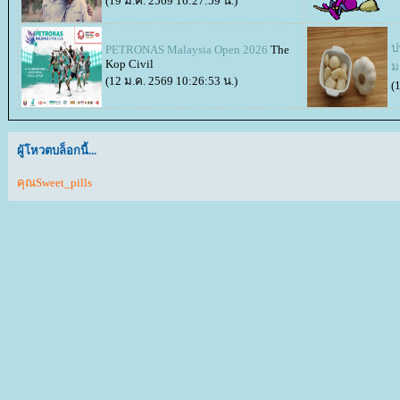
(19 ม.ค. 2569 16:27:59 น.)
ป
PETRONAS Malaysia Open 2026
The
Kop Civil
ม
(12 ม.ค. 2569 10:26:53 น.)
(
ผู้โหวตบล็อกนี้...
คุณSweet_pills