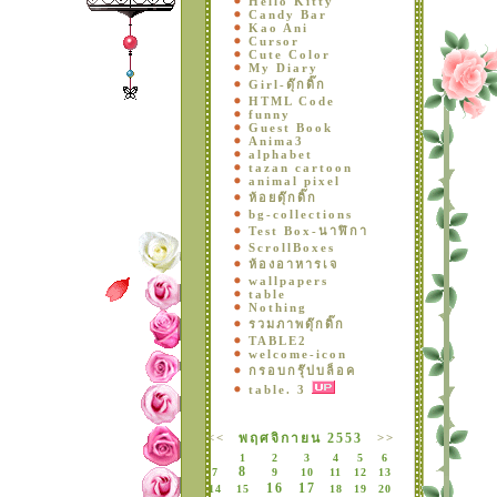
Hello Kitty
Candy Bar
Kao Ani
Cursor
Cute Color
My Diary
Girl-ดุ๊กดิ๊ก
HTML Code
funny
Guest Book
Anima3
alphabet
tazan cartoon
animal pixel
ห้อยดุ๊กดิ๊ก
bg-collections
Test Box-นาฬิกา
ScrollBoxes
ห้องอาหารเจ
wallpapers
table
Nothing
รวมภาพดุ๊กดิ๊ก
TABLE2
welcome-icon
กรอบกรุ๊ปบล็อค
table. 3
<<
พฤศจิกายน 2553
>>
1
2
3
4
5
6
8
7
9
10
11
12
13
16
17
14
15
18
19
20