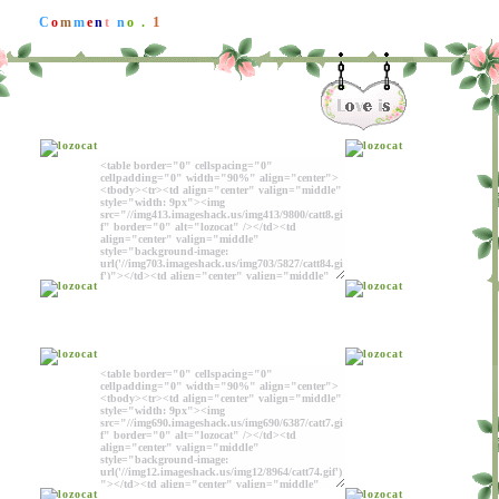
1
C
o
m
m
e
n
t
n
o .