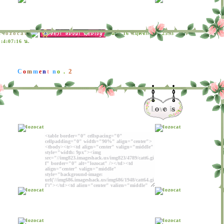
lozocat
:
วันที่: 16 พฤศจิกายน 2553
:4:07:16 น.
2
C
o
m
m
e
n
t
n
o .