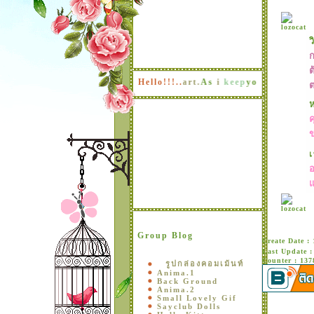
ว
ก
ต
Hope
You
keep
me
into
your
Hello!!!..
heart.
As
i
keep
you
in
mine.
I
will
n
เ
Group Blog
Create Date :
Last Update :
Counter : 137
รูปกล่องคอมเม้นท์
Anima.1
Back Ground
Anima.2
Small Lovely Gif
Sayclub Dolls