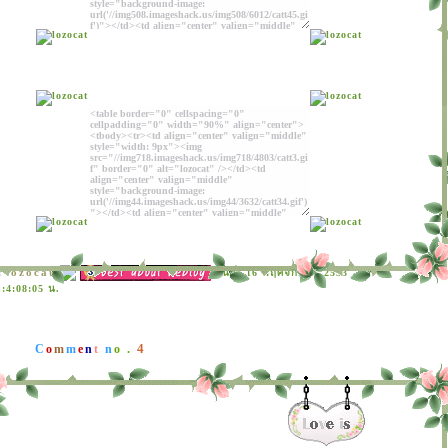
lozocat
:
วันที่: 16 พฤศจิกายน 2553
:4:08:05 น.
4
C
o
m
m
e
n
t
n
o .