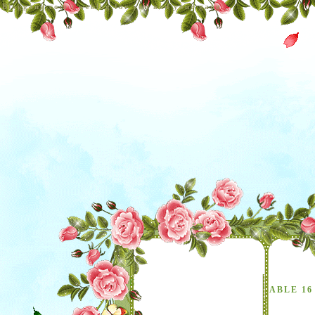
Bloggang.com : weblog for you and your gang
Group Blog
TABLE 16