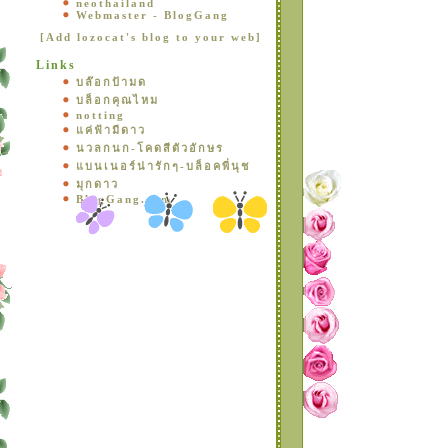
neothailand
Webmaster - BlogGang
[Add lozocat's blog to your web]
Links
บล๊อกป้ามด
บล็อกคุณไหม
notting
ค่ฟ้ามีดาว
นวลกนก-โคดสีตัวอักษร
บนเนอร์น่ารักๆ-บล็อคพี่นุช
มุกดาว
BlogGang.com