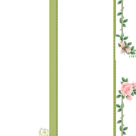
¤ ° •
• * ¤ * TABLE 26
set ดอกไม้สวยเก๋ * ¤
° •
• ° ¤ * TABLE 25
set I'am so happy *
¤ ° •
TABLE 24
TABLE 23 เซ
ตลายดอท.กระพริบสีห
วาน
TABLE 22 เซ
ดย
ตนางฟัาตัวนัอยๆแวะ
เวลา
มาอวยพรปีใหม่
TABLE 21 แบบหัวใจ
กระพริบ สีหวาน
TABLE 20 แบบน้อง
หมีน่ารัก สีหวาน
TABLE 19 แบบมุม
ดอกไม้ระยิบระยับ สีห
วาน
TABLE 18 แบบมุม
ดอกไม้ สีหวาน
TABLE 17 แบบมุม
บว์กิ๊ฟเก๋
TABLE 16 แบบ
ระบายกระพริบรอบๆ