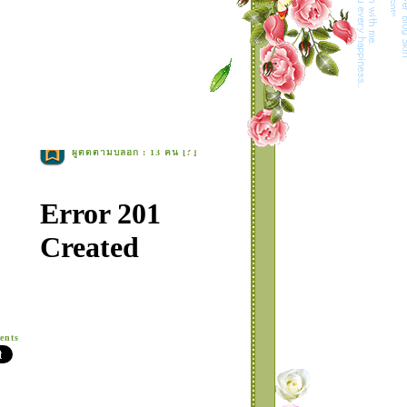
Location :
[ดู Profile ทั้งหมด]
ฝากข้อความหลังไมค์
Rss Feed
Smember
?
ผู้ติดตามบล็อก : 13 คน [
]
ents