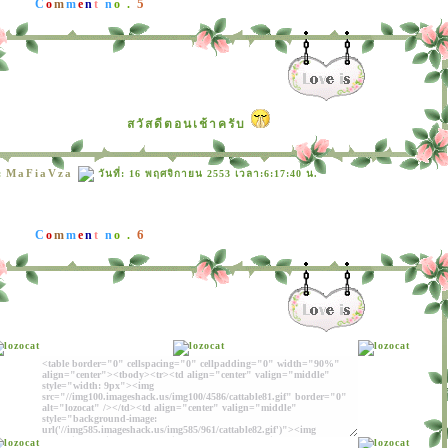
5
C
o
m
m
e
n
t
n
o .
สวัสดีตอนเช้าครับ
MaFiaVza
:
วันที่: 16 พฤศจิกายน 2553 เวลา:6:17:40 น.
6
C
o
m
m
e
n
t
n
o .