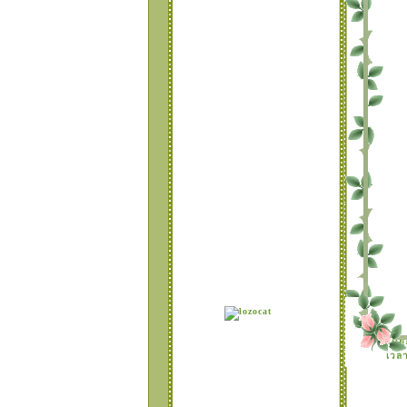
กรอบ
TABLE 5 แบบกิ๊ปเก๋
มี 2 แบบ ให้เลือกสว
TABLE 3 นางฟ้ามุม
กรอบ สีหวานๆ
TABLE 2 แบบมีไม้
ขวนกรอบหน้าบล็อค
สีหวานๆ
TABLE 1 แบบ มุม
บว์ พื้นหลังรูปหัวใจ
สนหวาน
ดย
เวลา