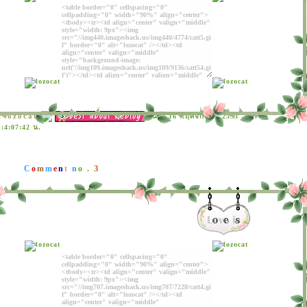
lozocat
:
วันที่: 16 พฤศจิกายน 2553
:4:07:42 น.
3
C
o
m
m
e
n
t
n
o .