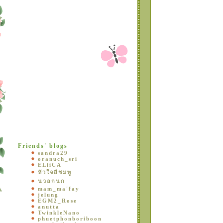
Friends' blogs
sandra29
oranuch_sri
ELiiCA
หัวใจสีชมพู
นวลกนก
mam_ma'fay
jelung
EGM2_Rose
anutta
TwinkleNano
phuetphonboriboon