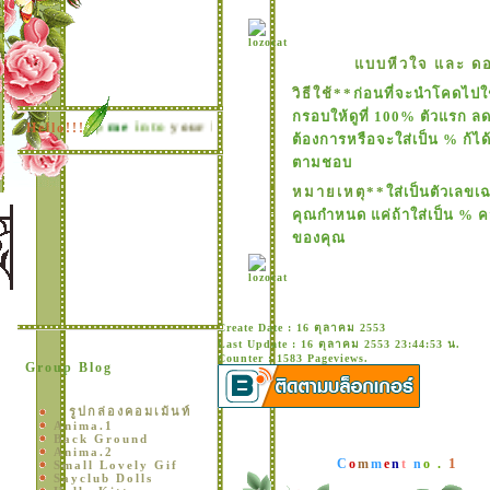
บบหีวใจ และ ดอ
วิธีใช้**
ก่อนที่จะนำโคดไป
กรอบให้ดูที่ 100% ตัวแรก ล
You
keep
Hello!!!..
me
into
your
heart.
As
i
keep
you
in
mine.
I
will
never
f
ต้องการหรือจะใส่เป็น % ก้ได
ตามชอบ
หมายเหตุ**
ส่เป็นตัวเลขเ
คุณกำหนด แค่ถ้าใส่เป็น % 
ของคุณ
Create Date : 16 ตุลาคม 2553
Last Update : 16 ตุลาคม 2553 23:44:53 น.
Counter : 1583 Pageviews.
Group Blog
รูปกล่องคอมเม้นท์
Anima.1
Back Ground
Anima.2
1
C
o
m
m
e
n
t
n
o .
Small Lovely Gif
Sayclub Dolls