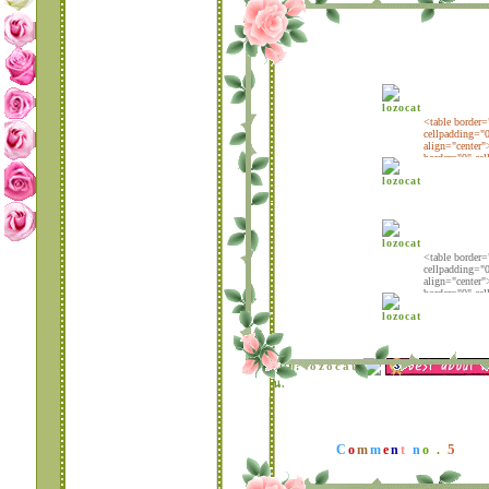
บว์กิ๊ฟเก๋
TABLE 16 แบบ
ระบายกระพริบรอบๆ
กรอบ
TABLE 15 แบบมุม
บว์กระพริบ สีหวานๆ
TABLE 14 แบบมุม
ดอกไม้ สวยเก๋
TABLE 13 แบบกิ๊ฟเก๋
TABLE 12 กรอบ
เขียนข้อความแบบ
หม่ชุดที่ 2
TABLE 11 เปลี่บนลูก
เล่นให้กับกรอบเขียน
ข้อความแบบกิ๊ฟเก๋
TABLE 10 แบบเก๋
ละ น่ารัก
TABLE 9 แบบหัวใจ
lozocat
ดย:
ละ ดอกไม้ รายล้อม
น.
รอบกรอบ
TABLE 8 แบบ
บว์..ระยิบระยับที่มุม
กรอบ 3
5
C
o
m
m
e
n
t
n
o .
TABLE 7 แบบ
บว์..ระยิบระยับที่มุม