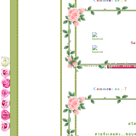
6
C
o
m
m
e
n
t
n
o .
Sa
lozocat
ดย:
น.
7
C
o
m
m
e
n
t
n
o .
สวั
สวยจังเลยต่ะ...ชอบ