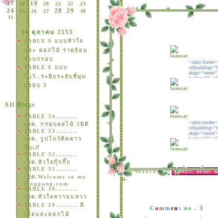
17
19
18
20
21
22
23
24
28
29
25
26
27
30
31
16 ตุลาคม 2553
TABLE 9 แบบหัวใจ
ละ ดอกไม้ รายล้อม
รอบกรอบ
TABLE 8 แบบ
บว์..ระยิบระยับที่มุม
กรอบ 3
All Blogs
TABLE 34.........
เซต. กรอบผลไม้ 3มิติ
TABLE 33.........
เซต. รูปโบว์ติดดาว
กิ๊บเก๋
TABLE 32.........
เซต.หัวใจกุ๊กกิ๊ก
TABLE 31.........
lozocat
ดย:
เซต.Welcome to my
น.
bloggang.com
TABLE 30.........
เซต.หัวใจหวานแหวว
TABLE 29......... ผี
3
C
o
m
m
e
n
t
n
o .
เสิ้อและดอกไม้