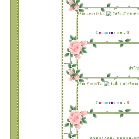
nootikky
ดย:
วันที่: 17 ตุลาค
8
C
o
m
m
e
n
t
n
o .
นำไปใ
VioleTa
ดย:
วันที่: 8 พฤศจิกา
9
C
o
m
m
e
n
t
n
o .
สวยมากๆค่ะ ชอบและขอ