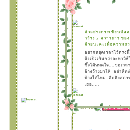
กรอบ 2
TABLE 6 แบบ
บว์..ระยิบระยับที่มุม
กรอบ
TABLE 5 แบบกิ๊ปเก๋
มี 2 แบบ ให้เลือกสว
ตัวอย่างการเขียนข้อ
TABLE 3 นางฟ้ามุม
กว้าง x ควาวยาว ของ
กรอบ สีหวานๆ
ด้วยนะคะเพื่อความส
TABLE 2 แบบมีไม้
ขวนกรอบหน้าบล็อค
อยากหยุดเวลาไว้ตรงนี้
สีหวานๆ
ถึงเร็วเกินกว่าจะหาวิธ
TABLE 1 แบบ มุม
ซึ้งได้หมดใจ....ขอเวล
บว์ พื้นหลังรูปหัวใจ
อ้างว้างมาให้ อย่าคิดง
สนหวาน
บ้างได้ไหม..คิดถึงสภาพฉ
เธอ.....
lozocat
ดย:
น.