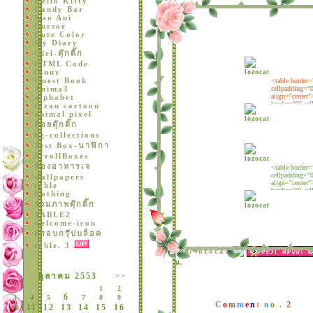
Hello Kitty
Candy Bar
Kao Ani
Cursor
Cute Color
My Diary
Girl-ดุ๊กดิ๊ก
HTML Code
funny
Guest Book
Anima3
alphabet
tazan cartoon
animal pixel
ห้อยดุ๊กดิ๊ก
bg-collections
Test Box-นาฬิกา
ScrollBoxes
ห้องอาหารเจ
wallpapers
table
Nothing
รวมภาพดุ๊กดิ๊ก
TABLE2
welcome-icon
กรอบกรุ๊ปบล็อค
table. 3
lozocat
ดย:
น.
ตุลาคม 2553
>>
1
2
6
3
4
5
7
8
9
2
C
o
m
m
e
n
t
n
o .
11
12
13
14
15
16
10