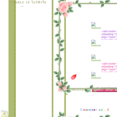
TABLE 28 โบว์หัวใจ
กระพริบ
• * ¤ * TABLE 27
set ดอกไม้สวยเก๋ -2*
¤ ° •
• * ¤ * TABLE 26
set ดอกไม้สวยเก๋ * ¤
° •
• ° ¤ * TABLE 25
set I'am so happy *
¤ ° •
TABLE 24
TABLE 23 เซ
ตลายดอท.กระพริบสีห
วาน
TABLE 22 เซ
ตนางฟัาตัวนัอยๆแวะ
มาอวยพรปีใหม่
TABLE 21 แบบหัวใจ
กระพริบ สีหวาน
TABLE 20 แบบน้อง
หมีน่ารัก สีหวาน
lozocat
ดย:
TABLE 19 แบบมุม
น.
ดอกไม้ระยิบระยับ สีห
วาน
TABLE 18 แบบมุม
4
C
o
m
m
e
n
t
n
o .
ดอกไม้ สีหวาน
TABLE 17 แบบมุม