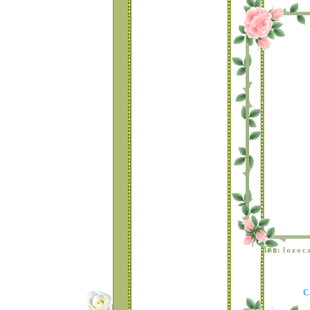
¤ ° •
• * ¤ * TABLE 26
set ดอกไม้สวยเก๋ * ¤
° •
• ° ¤ * TABLE 25
set I'am so happy *
¤ ° •
TABLE 24
TABLE 23 เซ
ตลายดอท.กระพริบสีห
วาน
TABLE 22 เซ
ตนางฟัาตัวนัอยๆแวะ
มาอวยพรปีใหม่
TABLE 21 แบบหัวใจ
กระพริบ สีหวาน
TABLE 20 แบบน้อง
หมีน่ารัก สีหวาน
TABLE 19 แบบมุม
ดอกไม้ระยิบระยับ สีห
วาน
TABLE 18 แบบมุม
lozoc
ดย:
ดอกไม้ สีหวาน
TABLE 17 แบบมุม
บว์กิ๊ฟเก๋
TABLE 16 แบบ
ระบายกระพริบรอบๆ