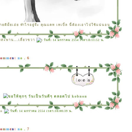
ดีมั้ยเอ่ย ทำไรอยู่จ๊ะ คุณแคท เทเบิ้ล นี้ต้องเอาไปใช้แน่นอน
งสะพาน...เลี้ยวขวา
) วันที่: 14 มกราคม 2554 เวลา:8:11:52 น.
6
C
o
m
m
e
n
t
n
o .
on
วันที่: 14 มกราคม 2554 เวลา:10:00:39 น.
7
C
o
m
m
e
n
t
n
o .