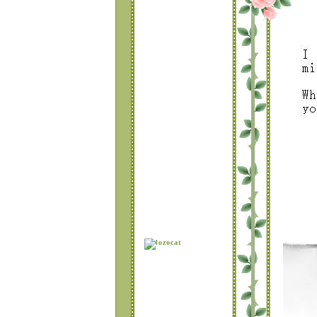
กรอบ
TABLE 5 แบบกิ๊ปเก๋
มี 2 แบบ ให้เลือกสว
TABLE 3 นางฟ้ามุม
กรอบ สีหวานๆ
TABLE 2 แบบมีไม้
ขวนกรอบหน้าบล็อค
สีหวานๆ
TABLE 1 แบบ มุม
บว์ พื้นหลังรูปหัวใจ
สนหวาน