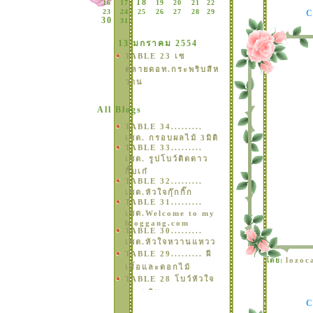
18
16
17
19
20
21
22
23
24
25
26
27
28
29
30
31
13 มกราคม 2554
TABLE 23 เซ
ตลายดอท.กระพริบสีห
วาน
All Blogs
TABLE 34.........
เซต. กรอบผลไม้ 3มิติ
TABLE 33.........
เซต. รูปโบว์ติดดาว
กิ๊บเก๋
TABLE 32.........
เซต.หัวใจกุ๊กกิ๊ก
TABLE 31.........
เซต.Welcome to my
bloggang.com
TABLE 30.........
เซต.หัวใจหวานแหวว
TABLE 29......... ผี
lozoc
ดย:
เสิ้อและดอกไม้
TABLE 28 โบว์หัวใจ
กระพริบ
• * ¤ * TABLE 27
set ดอกไม้สวยเก๋ -2*