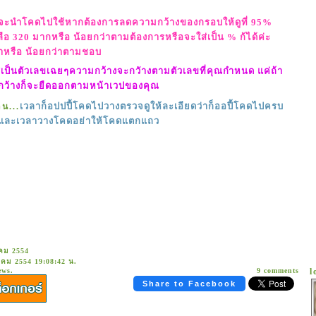
ี่จะนำโคดไปใช้หากต้องการลดความกว้างของกรอบให้ดูที่ 95%
ือ 320 มากหรือ น้อยกว่าตามต้องการหรือจะใส่เป็น % ก้ได้ค่ะ
าหรือ น้อยกว่าตามชอบ
เป็นตัวเลขเฉยๆความกว้างจะกวัางตามตัวเลขที่คุณกำหนด แค่ถ้า
r
forget
you.
Promise .
กว้างก็จะยืดออกตามหน้าเวปของคุณ
เวลาก็อปปปี้โคดไปวางตรวจดูให้ละเอียดว่าก็ออปี้โคดไปครบ
าน...
่า และเวลาวางโคดอย่าให้โคดแตกแถว
าคม 2554
าคม 2554 19:08:42 น.
ews.
9 comments
l
Share to Facebook