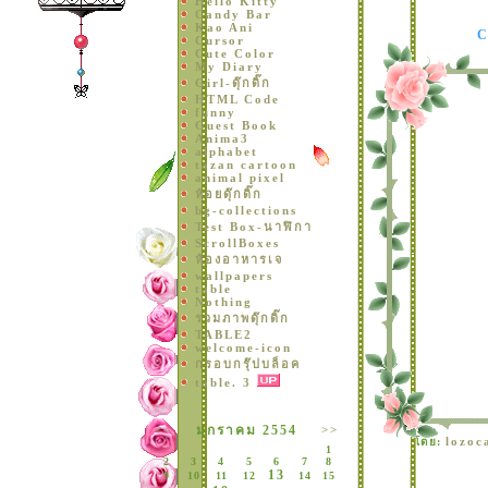
Hello Kitty
Candy Bar
Kao Ani
Cursor
Cute Color
My Diary
Girl-ดุ๊กดิ๊ก
HTML Code
funny
Guest Book
Anima3
alphabet
tazan cartoon
animal pixel
ห้อยดุ๊กดิ๊ก
bg-collections
Test Box-นาฬิกา
ScrollBoxes
ห้องอาหารเจ
wallpapers
table
Nothing
รวมภาพดุ๊กดิ๊ก
TABLE2
welcome-icon
กรอบกรุ๊ปบล็อค
table. 3
<<
มกราคม 2554
>>
lozoc
ดย:
1
2
3
4
5
6
7
8
13
9
10
11
12
14
15