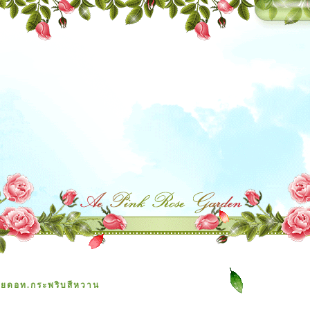
ยดอท.กระพริบสีหวาน