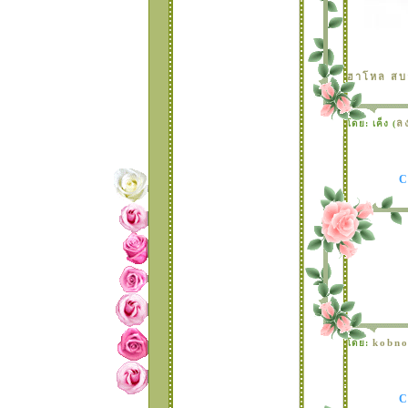
ฮาโหล สบาย
ล
ดย: เค็ง (
kobn
ดย: