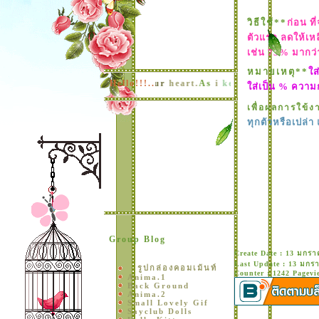
วิธีใช้**
ก่อน ท
ตัวแรก ลดให้เหล
เช่น 75% มากว่
หมายเหตุ**
ส่
pe
You
keep
me
into
your
Hello!!!..
heart.
As
i
keep
you
in
mine.
I
will
neve
ส่เป็น % ความ
เพื่อผลการใข้ง
ทุกตัวหรือเปล
Group Blog
Create Date : 13 มกร
Last Update : 13 มกร
รูปกล่องคอมเม้นท์
Counter : 1242 Pagevi
Anima.1
Back Ground
Anima.2
Small Lovely Gif
Sayclub Dolls