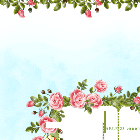
Bloggang.com : weblog for you and your gang
Group Blog
TABLE 23 เซตลา