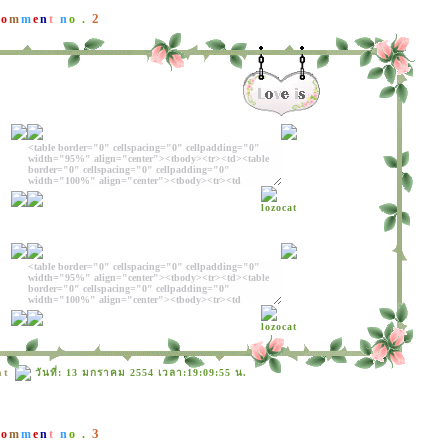
2
C
o
m
m
e
n
t
n
o .
at
วันที่: 13 มกราคม 2554 เวลา:19:09:55 น.
3
C
o
m
m
e
n
t
n
o .