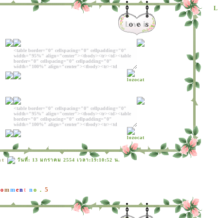
L
at
วันที่: 13 มกราคม 2554 เวลา:19:10:52 น.
5
C
o
m
m
e
n
t
n
o .