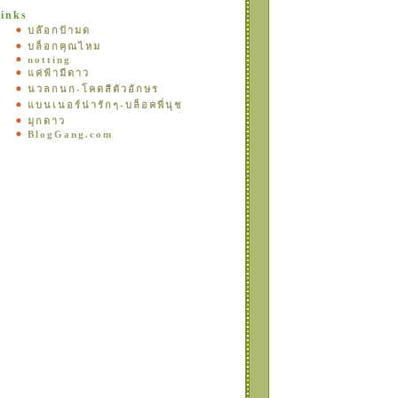
inks
บล๊อกป้ามด
บล็อกคุณไหม
notting
ค่ฟ้ามีดาว
นวลกนก-โคดสีตัวอักษร
บนเนอร์น่ารักๆ-บล็อคพี่นุช
มุกดาว
BlogGang.com