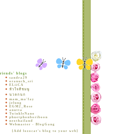
riends' blogs
sandra29
oranuch_sri
ELiiCA
หัวใจสีชมพู
นวลกนก
mam_ma'fay
jelung
EGM2_Rose
anutta
TwinkleNano
phuetphonboriboon
neothailand
Webmaster - BlogGang
[Add lozocat's blog to your web]