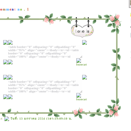
1
C
o
m
m
e
n
t
n
o .
at
วันที่: 13 มกราคม 2554 เวลา:19:09:10 น.