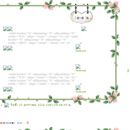
F
at
วันที่: 13 มกราคม 2554 เวลา:19:10:19 น.
4
C
o
m
m
e
n
t
n
o .