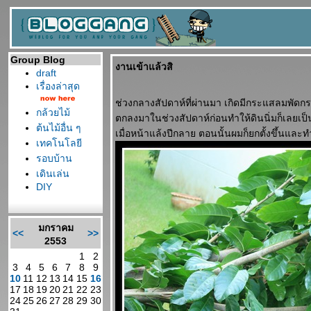
Group Blog
งานเข้าแล้วสิ
draft
เรื่องล่าสุด
ช่วงกลางสัปดาห์ที่ผ่านมา เกิดมีกระแสลมพัดก
กล้วยไม้
ตกลงมาในช่วงสัปดาห์ก่อนทำให้ดินนิ่มก็เลยเป็น
ต้นไม้อื่น ๆ
เมื่อหน้าแล้งปีกลาย ตอนนั้นผมก็ยกตั้งขึ้นและท
เทคโนโลยี
รอบบ้าน
เดินเล่น
DIY
มกราคม
<<
>>
2553
1
2
3
4
5
6
7
8
9
10
11
12
13
14
15
16
17
18
19
20
21
22
23
24
25
26
27
28
29
30