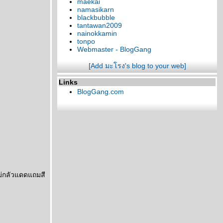
maekai
namasikarn
blackbubble
tantawan2009
nainokkamin
tonpo
Webmaster - BlogGang
[Add มะโรง's blog to your web]
Links
BlogGang.com
ม่กลัวแดดแถมสี