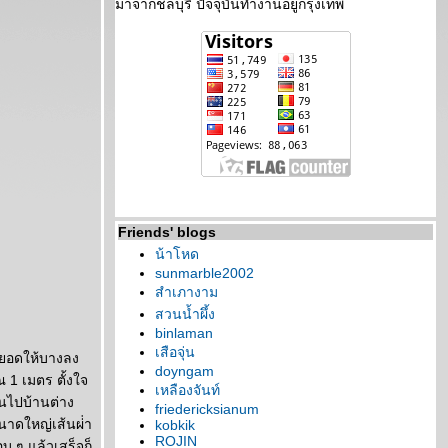
มาจากชลบุรี ปัจจุบันทำงานอยู่กรุงเทพ
Friends' blogs
น้าโหด
sunmarble2002
สำเภางาม
สวนน้ำผึ้ง
binlaman
เสือจุ่น
ัดยอดให้บางลง
doyngam
 1 เมตร ตั้งใจ
เหลืองจันท์
ขนไปบ้านต่าง
friedericksianum
ขนาดใหญ่เส้นผ่่า
kobkik
ROJIN
บ ๆ แล้วเสร็จก็