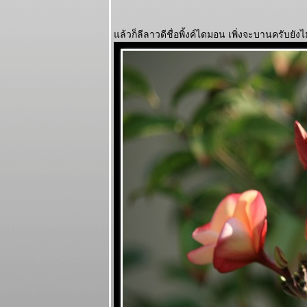
ล้วก็ลีลาวดีชื่อพิ้งค์ไดมอน เพิ่งจะบานครับยังไ