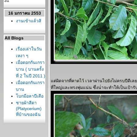
31
16 มกราคม 2553
งานเข้าแล้วสิ
All Blogs
เรื่องเล่าในวัน
เหงา ๆ
เมื่อดอกกันเกรา
บาน ( บานครั้ง
ที่ 2 ในปี 2011 )
ต่ผิดจากที่คาดไว้ เวลาผ่านไปยังไม่ครบปีดีเลยกล
เมื่อดอกกันเกรา
ที่ใหญ่และทรงพุ่มแน่น ซึ่งน่่าจะทำให้เป็นเป้าร
บาน
บกมือลาปีเสือ
ชายผ้าสีดา
(Platycerium)
ที่บ้านของฉัน
นาน ๆ มาที
ดอกไม้นิด ๆ
หน่อย ๆ