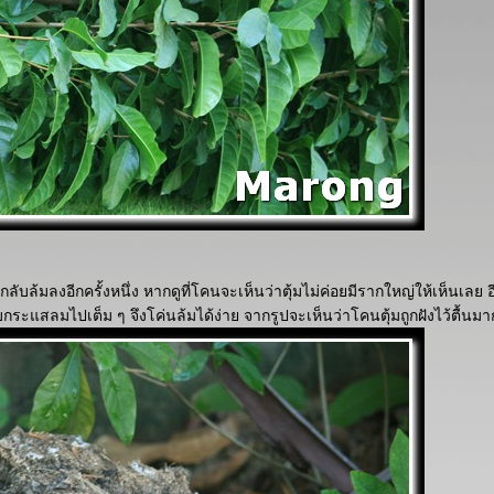
ับล้มลงอีกครั้งหนึ่ง หากดูที่โคนจะเห็นว่าตุ้มไม่ค่อยมีรากใหญ่ให้เห็นเลย อี
ับกระแสลมไปเต็ม ๆ จึงโค่นล้มได้ง่าย จากรูปจะเห็นว่าโคนตุ้มถูกฝังไว้ตื้นมา