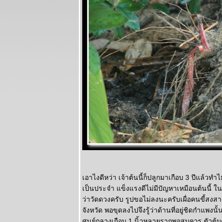
รอบบ้านอีกครั้ง
สงคราม ...
พิฆาตความร้อน
รำลึกวีรบุรุษ
ไท
อ้...ดวงจำปา
ดอกไม้เดือน
กุมภาพันธ์
งานเข้าแล้วสิ
ง แง ... ใคร
ปลุกหนูตื่น
..... ต๊อด ต๊อด
ต๊อด .....
สัญญาณชีพที่
ห่างหา
ราตรีสวัสดิ์
เอาไงดีหว่า เจ้าต้นนี้ก็ปลูกมาเกือบ 3 ปีแล้วท
ต้นไม้ใบหญ้า
เป็นประจำ แข็งแรงดีไม่มีปัญหาเหมือนต้นนี้ ใ
ปลายหน้าฝน
ว่าวัดดวงครับ รูปขอไม่ลงนะครับเผื่อคนขี้สงส
สนามหลวง 2
จังหวัด พอขุดลงไปจึงรู้ว่าด้านที่อยู่ชิดกำแพงน
จันผา ผู้น่า
ศูนย์กลางเกือบ 1 นิ้วหลายรากพอสมควร ตัวตุ้ม