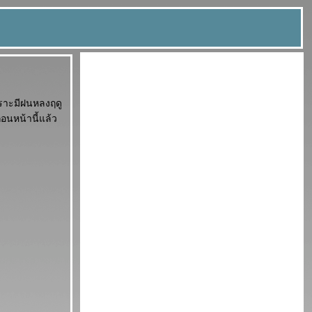
พราะมีฝนหลงฤดู
่อนหน้านี้แล้ว