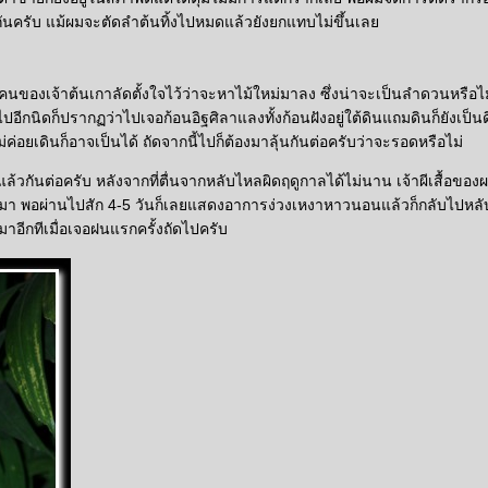
กันครับ แม้ผมจะตัดลำต้นทิ้งไปหมดแล้วยังยกแทบไม่ขึ้นเล
คนของเจ้าต้นเกาลัดตั้งใจไว้ว่าจะหาไม้ใหม่มาลง ซึ่งน่าจะเป็นลำดวนหรือไม
ีกนิดก็ปรากฏว่าไปเจอก้อนอิฐศิลาแลงทั้งก้อนฝังอยู่ใต้ดินแถมดินก็ยังเป็น
ม่ค่อยเดินก็อาจเป็นได้ ถัดจากนี้ไปก็ต้องมาลุ้นกันต่อครับว่าจะรอดหรือไม่
่แล้วกันต่อครับ หลังจากที่ตื่นจากหลับไหลผิดฤดูกาลได้ไม่นาน เจ้าผีเสื้อของผ
นมา พอผ่านไปสัก 4-5 วันก็เลยแสดงอาการง่วงเหงาหาวนอนแล้วก็กลับไปหลั
อีกทีเมื่อเจอฝนแรกครั้งถัดไปครับ