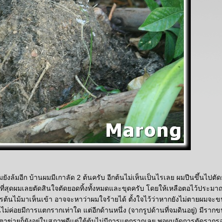
ำไมยังล้มอีก บ้านผมมีเกาลัด 2 ต้นครับ อีกต้นไม่เห็นเป็นไรเลย ผมปีนขึ้นไปต
นที่สุดผมเลยตัดสินใจตัดยอดทิ้งทั้งหมดและขุดครับ โดยให้เหลือตอไว้ประมาณ
ารต้นไม้มาเห็นเข้า อาจจะหาว่าผมใจร้ายได้ ตั้งใจไว้ว่าหากยังไม่ตายผมจะ
ั้นไม่ค่อยมีการแตกรากเท่าใด แต่อีกด้านหนึ่ง (จากรูปด้านที่จมดินอยู่) มีราก
ตาข่ายก็ยังอยู่ในสภาพดีแต่ใต้ตุ้มไม่มีการแตกรากเลย พอผมจัดการตัดรากรอ