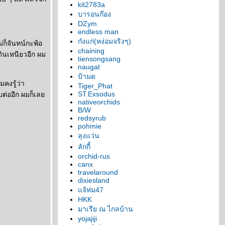
kit2783a
บารอนก๊อง
DZym
endless man
ก๋งแก่(หง่อมจริงๆ)
่ก็จันทน์กะพ้อ
chaining
ดินเหนียวอีก ผม
tiensongsang
naugat
ป้ามด
มคงรู้ว่า
Tiger_Phat
ST.Exsodus
บต่ออีก ผมก็เล
nativeorchids
B/W
redsyrub
pohmie
ลุงแว่น
ลักกี้
orchid-rus
canx
travelaround
dixiesland
จ้ห่ม47
HKK
มาเรีย ณ ไกลบ้าน
yojajiji