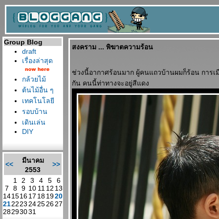
Group Blog
สงคราม ... พิฆาตความร้อน
draft
เรื่องล่าสุด
ช่วงนี้อากาศร้อนมาก ผู้คนแถวบ้านผมก็ร้อน การเ
กล้วยไม้
กัน คนนี้ท่าทางจะอยู่สีแดง
ต้นไม้อื่น ๆ
เทคโนโลยี
รอบบ้าน
เดินเล่น
DIY
มีนาคม
<<
>>
2553
1
2
3
4
5
6
7
8
9
10
11
12
13
14
15
16
17
18
19
20
21
22
23
24
25
26
27
28
29
30
31