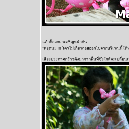
ห่างหา
ราตรีสวัสดิ์
ต้นไม้ใบหญ้า
ปลายหน้าฝน
สนามหลวง 2
จันผา ผู้น่า
สงสาร
ล้วก็ออกมาเผชิญหน้ากัน
"หยุดนะ !!! ใครไม่เกี่ยวถอยออกไปจากบริเวณนี้ให
เสียงประกาศกร้าวดังมาจากพื้นที่ซึ่งใกล้จะเปลี่ยน