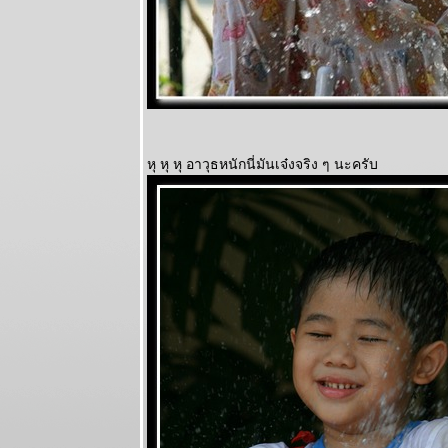
หุ หุ หุ อาวุธหนักนี่มันเจ๋งจริง ๆ นะครับ