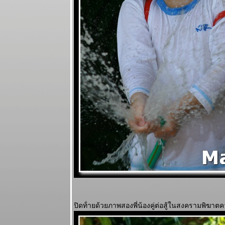
ปิดท้่ายด้วยภาพสองพี่น้องคู่ต่อสู้ในสงครามพิฆา