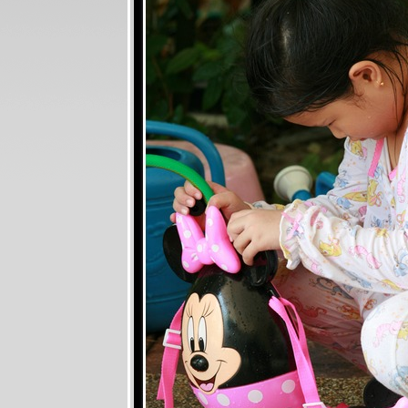
นาน ๆ มาที
ดอกไม้นิด ๆ
หน่อย ๆ
รอบบ้านอีก
ครั้ง
สงคราม ...
พิฆาตความ
ร้อน
รำลึกวีรบุรุษ
ไท
อ้...ดวง
จำปา
ดอกไม้เดือน
กุมภาพันธ์
งานเข้าแล้วสิ
ง แง ... ใคร
ปลุกหนูตื่น
..... ต๊อด ต๊อด
ต๊อด .....
สัญญาณชีพที่