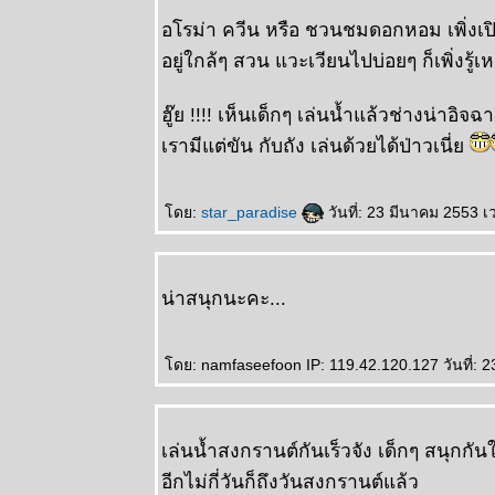
อโรม่า ควีน หรือ ชวนชมดอกหอม เพิ่งเปิ
อยู่ใกล้ๆ สวน แวะเวียนไปบ่อยๆ ก็เพิ่งรู้
ฮู๊ย !!!! เห็นเด็กๆ เล่นน้ำแล้วช่างน่าอิจฉา 
เรามีแต่ขัน กับถัง เล่นด้วยได้ป่าวเนี่
ดย:
star_paradise
วันที่: 23 มีนาคม 2553 เ
น่าสนุกนะคะ...
ดย: namfaseefoon IP: 119.42.120.127 วันที่: 
เล่นน้ำสงกรานต์กันเร็วจัง เด็กๆ สนุกก
อีกไม่กี่วันก็ถึงวันสงกรานต์แล้ว