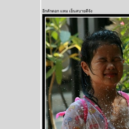
อีกสักดอก แหม เย็นสบายดีจัง