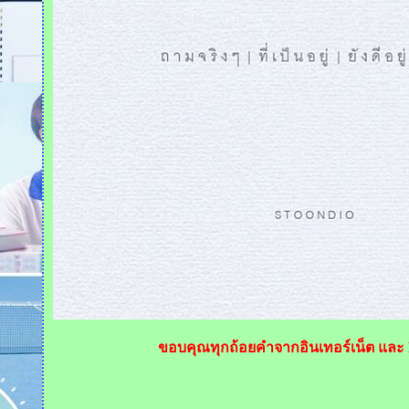
ขอบคุณทุกถ้อยคำจากอินเทอร์เน็ต และ P