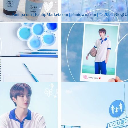
Pantip.com
|
PantipMarket.com
|
Pantown.com
| © 2004
BlogGa