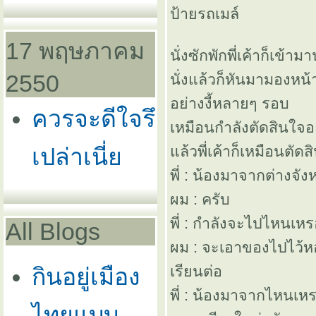
ป้ายรถเมล์
17 พฤษภาคม
นั่งซักพักพี่เค้าก็เข้าม
2550
นั่งแล้วก็หันมามองหน
อย่างงี้หลายๆ รอบ
ควรจะดีใจรึ
เหมือนกำลังตัดสินใจอะ
เปล่าเนี่
ล้วพี่เค้าก็เหมือนตัดส
พี่ : น้องมาจากต่างจัง
ผม : ครับ
พี่ : กำลังจะไปไหนเห
All Blogs
ผม : จะเอาของไปไว้ห
กินอยู่เมือง
เรียนต่อ
พี่ : น้องมาจากไหนเห
ไทยแบบ