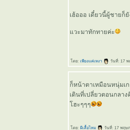
สอบโหดๆ
Happy
เฮ้อออ เดี๋ยวนี้ผู้ชายก
Valentine
วะมาทักทายค่ะ
Day
หน้าตา
ดย:
เพียงแค่เหงา
วันที่: 17
สำคัญนะค
ร้าบ
ก็หน้าตาเหมือนหนุ่มเก
เดินที่เปลี่ยวตอนกล
รักแท้แพ้
ฮะๆๆๆ
กล้
ดย:
ผีเสื้อไหม
วันที่: 17 พฤ