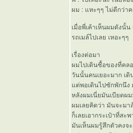
ด้วยกันครับ
ผม : แหะๆๆ ไม่ดีกว่าคร
ความเครียด
เมื่อพี่เค้าเห็นผมดังนั
ของเจ๊ใหญ่
รถเมล์ไปเลย เหอะๆๆ
สงสัยกัน
เรื่องต่อมา
ผมไปเดินซื้อของที่คล
บ้างไหม
วันนั้นคนเยอะมาก เดินเ
ตอนที่ 1
ต่พอเดินไปซักพักนึง ผมก
หลังผมเนี่ยมันเบียดผ
ควรจะดีใจรึ
ผมเลยคิดว่า มันจะมาล้
ก็เลยเอากระเป๋าที่สะพ
เปล่าเนี่
มันเห็นผมรู้สึกตัวคง