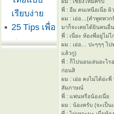
ผม : เชียงใหม่ครับ
พี่ : อืม คนเหนือเนี่ย ผ
เรียบง่า
ผม : เอ่อ…(คำพูดพวกนี
25 Tips เพื่อ
มาก็จะเคยได้ยินคนอื่น
พี่ : เนี่ยะ ห้องพี่อยู่ไ
สุขภาพ
ผม : เอ่อ… ปะๆๆๆ ไปท
Comment
ล้วกู)
พี่ : ก็ไปนอนเล่นอะไรอ
ดยเจ๊ใหญ่
ก่อนสิ
เรื่องผีๆ
ผม : เอ่อ คงไม่ได้อ่ะพ
สัมภาษณ์
หาคนไป
พี่ : แฟนหรือน้องเนี่
ทัวร์ญี่ปุ่น
ผม : น้องครับ (จะเป็นแ
พี่ : ไปเหอะนะ เนี่ยห้