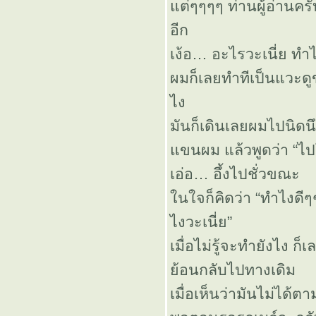
พี่ที่แสนดี (รึ
ต่ๆๆๆๆ ท่านผู้อ่านครั
อีก
เปล่าหว่า)
เง้อ… อะไรวะเนี่ย ทำ
คุณเป็นคน
ผมก็เลยทำทีเป็นแวะดูข
ไง
บบไหนกัน
มันก็เดินเลยผมไปนิดนึ
ขนผม แล้วพูดว่า “ไปโ
น่
เอ่อ… อึ้งไปชั่วขณะ
เลิกง่ายๆ 3
นใจก็คิดว่า “ทำไงดีๆ
ไงวะเนี่ย”
10 วิธีที่
เมื่อไม่รู้จะทำยังไง ก
ทำให้คุณ
้อนกลับไปทางเดิม
เมื่อเห็นว่ามันไม่ได้ต
กลายเป็น