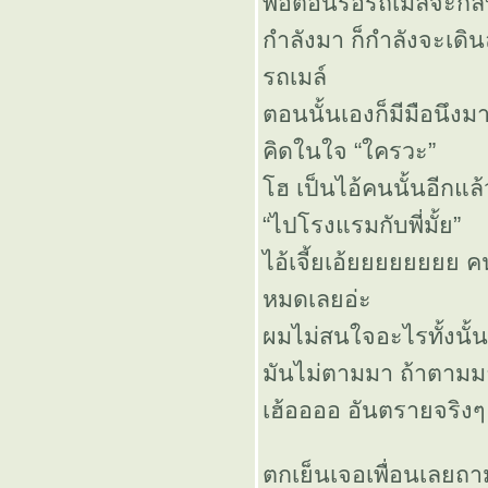
พอตอนรอรถเมล์จะกลับ
หมาหัวเน่า
กำลังมา ก็กำลังจะเดิ
รถเมล์
น้ำใจน่ะ
ตอนนั้นเองก็มีมือนึง
คิดในใจ “ใครวะ”
น้ำใจ
ฮ เป็นไอ้คนนั้นอีกแล
เรื่องรถๆ
“ไปโรงแรมกับพี่มั้ย”
ไอ้เจี้ยเอ้ยยยยยยยย 
นักเรียน
หมดเลยอ่ะ
นอก
ผมไม่สนใจอะไรทั้งนั้นแล
มันไม่ตามมา ถ้าตามมา
บ่นคน
เฮ้ออออ อันตรายจริงๆ
สิงคโปร์
ตกเย็นเจอเพื่อนเลยถามม