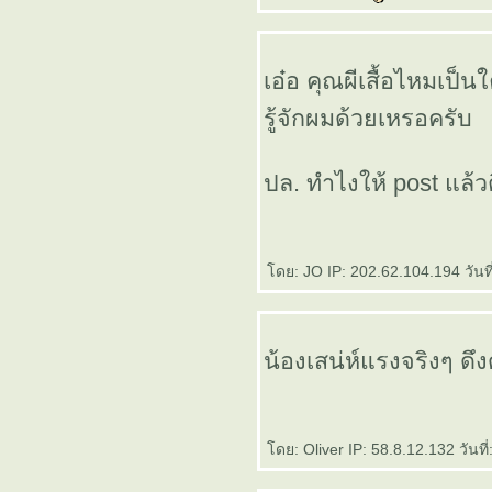
ชิด(จริงๆ
ด้วยแฮะ)
เอ๋อ คุณผีเสื้อไหมเป็น
รู้จักผมด้วยเหรอครับ
ปล. ทำไงให้ post แล้วต
ดย: JO IP: 202.62.104.194 วันท
น้องเสน่ห์แรงจริงๆ ดึ
ดย: Oliver IP: 58.8.12.132 วันท