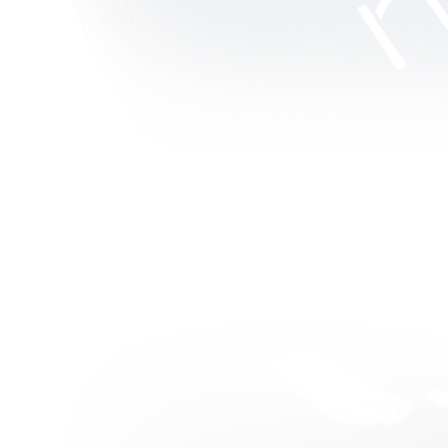
วิจารณ์หนัง
บบสบายๆ :
Hanna โหด
บบใสกิ๊ง
วิจารณ์หนัง
บบสบายๆ :
Attack the
Block เกรียน
& Alien
วิจารณ์หนัง
บบสบายๆ :
The Dead
(2010) ซอมบี้
หดแบบ
อฟริกา
วิจารณ์หนัง
บบสบายๆ :
Tucker And
Dale vs Evil
หนังโหดแต่ฮา
กระจา