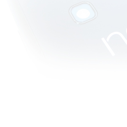
Alien
สถานการณ์
ละทางเลือก
ที่ดีสร้าง
วีรบุรุษ
วิจารณ์หนัง
บบสบายๆ :
Friend with
Benefit หนัง
รักติดเรท ที่น่า
รักน่าหยิก
วิจารณ์หนัง
บบสบายๆ :
Rare Exports
: A Christmas
Tale ในอีก
หนึ่งมุมมอง
ของซานตาค
รอส
วิจารณ์หนัง
บบสบายๆ :
The Human