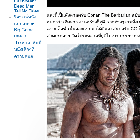
Caribbean:
Dead Men
Tell No Tales
ละก็เป็นดังคาดครับ Conan The Barbarian ฉบับล่า
วิจารณ์หนัง
สนุกกว่าเดิมมาก งานสร้างก็ดูดี ฉากต่างๆรวมทั้งเค
บบสบายๆ :
ฉากแอ็คชั่นนั้นออกแบบมาได้ดีและสนุกครับ CG ในเ
Big Game
เกมล่า
สาดกระจาย สัตว์ประหลาดที่ดูดีไม่เบา บรรยากาศข
ประธานาธิบดี
หนังเล็กๆที่
ความสนุก
หญ่ๆ
วิจารณ์หนัง
บบสบายๆ :
Kingsman :
The Secret
Service หนัง
สายลับที่แสบ
สันและไม่
ธรรมดา
วิจารณ์หนัง
บบสบายๆ :
Total Recall