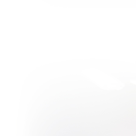
บบสบายๆ :
You’re My
Pet ฉบับเนื้อ
่างเกาหลี^o^
วิจารณ์หนัง
บบสบายๆ :
Bucky Larson
: Born to Be a
Star หนัง
(โป๊?) ตลกสุด
กร่อย...
วิจารณ์หนัง
บบสบายๆ :
30 : minutes
or less เรื่อ
งง่าวๆของเด็ก
ไม่รู้จักโต
วิจารณ์หนัง
บบสบายๆ :
Conan The
Barbarian
(2011) การก