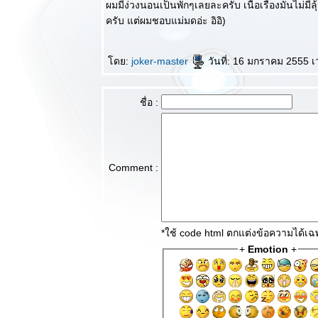
ผมมีง่วงนอนเป็นพักๆเลยละครับ เนื้อเรื่องมันไม่มีล
วิจารณ์ละคร
ครับ แต่ผมชอบแม่มดอ่ะ อิอิ)
บบสบายๆ :
Keizoku 2 :
SPEC หน่ว
ดย:
joker-master
วันที่: 16 มกราคม 2555 เ
สืบคดีปริศนา
วิจารณ์หนัง
บบสบายๆ :
ชื่อ :
The
Avengers คุ้ม
ค่ากับการรอ
คอ
Comment :
วิจารณ์ละคร
บบสบายๆ :
Zeni Geba
ความบิดเบี้ยว
ของมนุษย์
*ใช้ code html ตกแต่งข้อความได้เ
วิจารณ์ละคร
+
Emotion
+
บบสบายๆ :
Operation
Proposal เธอ
คือรักแรกและ