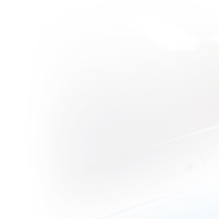
Centipede 2
(Full
Sequence)
ตะขาบและ
ชายจิตหลุด
วิจารณ์หนัง
บบสบายๆ :
Death
Sentence คุณ
พ่อสุดเหี้ยม!
วิจารณ์หนัง
บบสบายๆ :
Immortals
เลือดสาดแบบ
เทพๆ