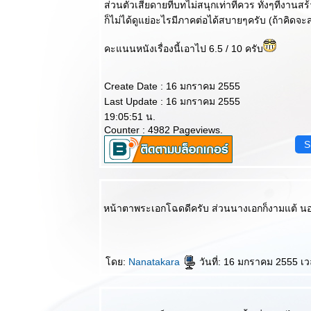
พ่อมดปะทะ
ส่วนตัวเสียดายที่บทไม่สนุกเท่าที่ควร ทั้งๆที่งานสร
คุณป้าชุดดำ
ก็ไม่ได้ดูแย่อะไรมีภาคต่อได้สบายๆครับ (ถ้าคิดจะ
สุดแสนอาลั
หนึ่งในสุดยอด
คะแนนหนังเรื่องนี้เอาไป 6.5 / 10 ครับ
ผู้กำกับแห่งยุค
Tony Scott ลา
Create Date : 16 มกราคม 2555
จากโลกนี้ด้ว
Last Update : 16 มกราคม 2555
วัย 68 ปี
19:05:51 น.
วิจารณ์หนัง
Counter : 4982 Pageviews.
บบสบายๆ :
S
The Dark
Knight Rises
ปิดท้า
ตำนานอัศวิน
รัตติกาล
หน้าตาพระเอกโฉดดีครับ ส่วนนางเอกก็งามแต้ นอก
วิจารณ์หนัง
บบสบายๆ :
The Amazing
Spider Man
ดย:
Nanatakara
วันที่: 16 มกราคม 2555 เ
(2012) ยอด
เยี่ยมไม่แพ้
ฉบับก่อน