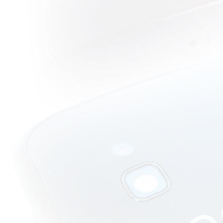
ลับมาของ
นักรบแดน
เถื่อน
วิจารณ์หนัง
บบสบายๆ :
Hostel : Part
III ตำนาน
ความสยองที่
ดิ่งลงเหว....
วิจารณ์หนัง
บบสบายๆ :
Paranormal
Activity :
Tokyo Night
หนังผีกล้อง
วีดีโอบุก
ตเกียว
วิจารณ์หนัง
บบสบายๆ : I
Saw the Devil
ปีศาจในตัว
คุณ