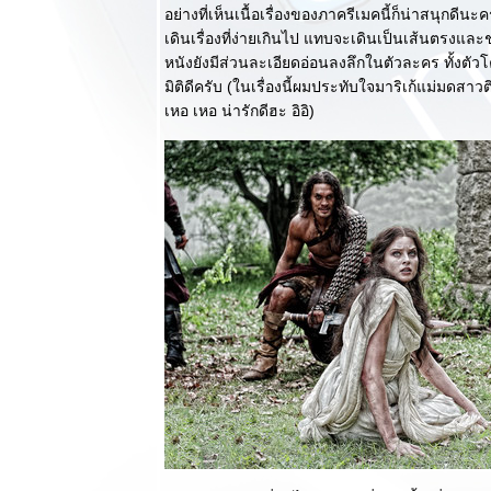
ความยิ่งใหญ่ที่
อย่างที่เห็นเนื้อเรื่องของภาครีเมคนี้ก็น่าสนุกดีนะค
น่าติดตาม (ส
เดินเรื่องที่ง่ายเกินไป แทบจะเดินเป็นเส้นตรงและชว
ปอยล์เต็มๆ)
หนังยังมีส่วนละเอียดอ่อนลงลึกในตัวละคร ทั้งตัว
วิจารณ์หนัง
มิติดีครับ (ในเรื่องนี้ผมประทับใจมาริเก้แม่มดสาว
บบสบายๆ :
เหอ เหอ น่ารักดีฮะ อิอิ)
The Cabin in
the Woods
หนังสยอง
ขวัญที่โคตร
ไม่ธรรมดา
วิจารณ์หนัง
บบสบายๆ :
Dark
Shadows เต็ม
เปี่ยมเสน่ห์
บบทิม เบอร์
ตัน
วิจารณ์หนัง
บบสบายๆ :
The Woman
in Black เมื่อ