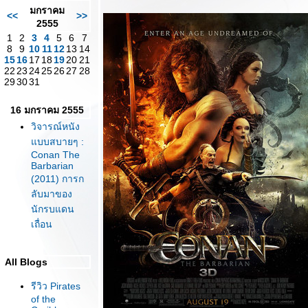
มกราคม
<<
>>
2555
1
2
3
4
5
6
7
8
9
10
11
12
13
14
15
16
17
18
19
20
21
22
23
24
25
26
27
28
29
30
31
16 มกราคม 2555
วิจารณ์หนัง
บบสบายๆ :
Conan The
Barbarian
(2011) การก
ลับมาของ
นักรบแดน
เถื่อน
All Blogs
รีวิว Pirates
of the