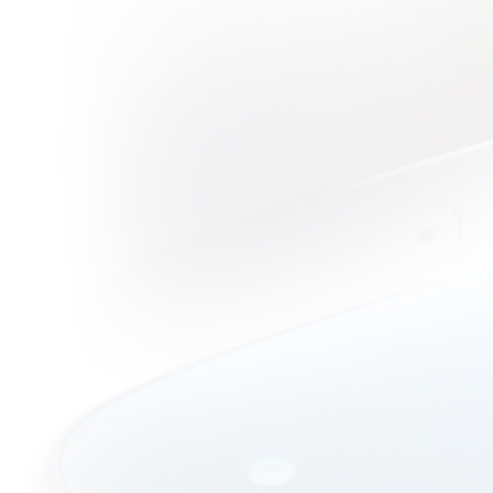
วิจารณ์หนัง
บบสบายๆ :
Fright Night
2011 คืนนี้ผี
มาตามนัด
ฉบับใหม่
วิจารณ์หนัง
บบสบายๆ :
Final
Destination 5
กงความตา
กันอีกเช่น
เคย.....
วิจารณ์หนัง
บบสบายๆ :
Hangover 2
เมาปลิ้นใน
กรุงเทพเมือง
อันตราย?!!?
วิจารณ์หนัง
บบสบายๆ :
Cowboy &