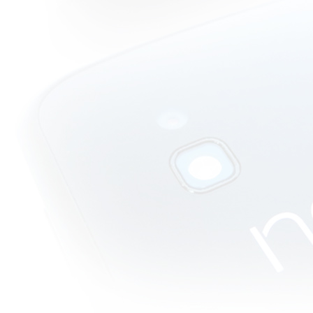
ภารกิจพิศวง
วิจารณ์หนัง
บบสบายๆ :
Underworld 4
Awakening
การเริ่มต้น
ครั้งใหม่ของ
วมไพร์คุณ
ม่ลูกหนึ่ง
วิจารณ์หนัง
บบสบายๆ :
Mutant Girls
Squad สาว
สวยกลายพันธุ์
วิจารณ์หนัง
บบสบายๆ :
Tekken Blood
Vengeance
ตำนานทรพี
ไฟท์เตอร์มาสู่
จอใหญ่
วิจารณ์หนัง