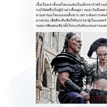
(2012) การก
เนื้อเรื่องเล่าตั้งแต่โคแนนยังเป็นเด็กเขากำพร้าแม
ลับมาที่
รบ)ได้พ่อซึ่งเป็นผู้นำเผ่าเลี้ยงดูมา จนมาวันนึงคฮ
กลมกล่อมไม่
ลายเผ่าของโคแนนจนสิ้นซาก เพราะต้องการเศษช
เบา
อาเครอน เพื่อที่จะคืนชีพให้กับภรรยาผู้เป็นแม่มดร
วิจารณ์หนัง
รอดมาเพียงคนเดียวตั้งใจจะแก้แค้นแทนเผ่าของตน
บบสบายๆ :
Cloud Atlas
เมฆาสัญจร
หนังที่คุณ
อยากจะดูซ้ำ
หลายๆรอบ
วิจารณ์หนัง
บบสบายๆ :
James Bond
007 Skyfall
ครบรอบ 50ปี
ได้อย่างยอด
เยี่ยม
วิจารณ์หนัง
บบสบายๆ :
Prometheus
เต็มไปด้ว