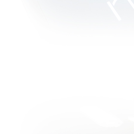
บบสบายๆ :
Hanna โหด
บบใสกิ๊ง
วิจารณ์หนัง
บบสบายๆ :
Attack the
Block เกรียน
& Alien
วิจารณ์หนัง
บบสบายๆ :
The Dead
(2010) ซอมบี้
หดแบบ
อฟริกา
วิจารณ์หนัง
บบสบายๆ :
Tucker And
Dale vs Evil
หนังโหดแต่ฮา
กระจา
วิจารณ์หนัง