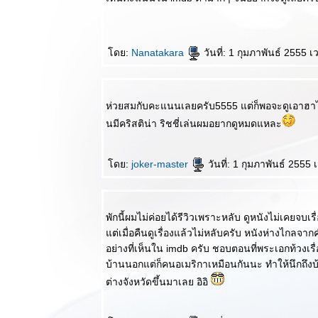
คุณป้าชุดดำ
สุดแสนอาลั
หนึ่งในสุดยอด
ผู้กำกับแห่งยุค
ดย:
Nanatakara
วันที่: 1 กุมภาพันธ์ 2555 
Tony Scott ลา
จากโลกนี้ด้ว
วัย 68 ปี
ห่วยสมกับคะแนนเลยครับ5555 แต่ก็พอจะดูเอาฮาได
วิจารณ์หนัง
นมีคริสติน่า ริชชี่เล่นผมอยากดูหมดแหละ
บบสบายๆ :
The Dark
Knight Rises
ดย:
joker-master
วันที่: 1 กุมภาพันธ์ 2555
ปิดท้า
ตำนานอัศวิน
รัตติกาล
วิจารณ์หนัง
พักนี้ผมไม่ค่อยได้รีวิวเพราะหลับ ดูหนังไม่เคยจบเรื่
บบสบายๆ :
ต่เมื่อคืนดูเรื่องแล้วไม่หลับครับ หนังห่างไกลจากคำ
The Amazing
อย่างที่เห็นใน imdb ครับ ชอบตอนที่พระเอกท้วงเรื
Spider Man
บ้านนอกแต่ก็คนอเมริกาเหมือนกันนะ ทำให้นึกถึ
(2012) ยอด
เยี่ยมไม่แพ้
ต่างจังหวัดขึ้นมาเลย อิอิ
ฉบับก่อน
วิจารณ์ละคร