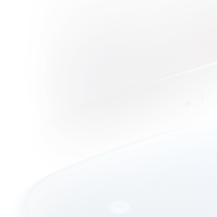
บบสบายๆ :
Fright Night
2011 คืนนี้ผี
มาตามนัด
ฉบับใหม่
วิจารณ์หนัง
บบสบายๆ :
Final
Destination 5
กงความตา
กันอีกเช่น
เคย.....
วิจารณ์หนัง
บบสบายๆ :
Hangover 2
เมาปลิ้นใน
กรุงเทพเมือง
อันตราย?!!?
วิจารณ์หนัง
บบสบายๆ :
Cowboy &
Alien