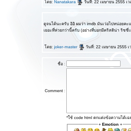
ดย:
Nanatakara
วันที่: 22 เมษายน 2555 เว
บบสบายๆ :
Keizoku 2 :
SPEC หน่ว
สืบคดีปริศนา
ดูจนได้นะครับ อิอิ ผมว่า imdb มันเว่อไปหน่อยคะ
วิจารณ์หนัง
เยอะที่ห่วยกว่านี้ครับ (อย่างที่บอกมีคริสติน่า ริชช
บบสบายๆ :
The
Avengers คุ้ม
ดย:
joker-master
วันที่: 22 เมษายน 2555 เ
ค่ากับการรอ
คอ
ชื่อ :
วิจารณ์ละคร
บบสบายๆ :
Zeni Geba
ความบิดเบี้ยว
ของมนุษย์
Comment :
วิจารณ์ละคร
บบสบายๆ :
Operation
Proposal เธอ
*ใช้ code html ตกแต่งข้อความได้เ
คือรักแรกและ
+
Emotion
+
รักสุดท้า