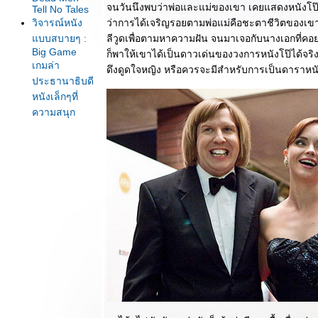
จนวันนึงพบว่าพ่อและแม่ของเขา เคยแสดงหนังโป๊
Tell No Tales
วิจารณ์หนัง
ว่าการได้เจริญรอยตามพ่อแม่คือชะตาชีวิตของเขา
บบสบายๆ :
ลีวูดเพื่อตามหาความฝัน จนมาเจอกับนางเอกที่ค
Big Game
ก็พาให้เขาได้เป็นดาวเด่นของวงการหนังโป๊ได้จริงๆ 
เกมล่า
ดึงดูดใจหญิง หรือควรจะมีสำหรับการเป็นดาราหน
ประธานาธิบดี
หนังเล็กๆที่
ความสนุก
หญ่ๆ
วิจารณ์หนัง
บบสบายๆ :
Kingsman :
The Secret
Service หนัง
สายลับที่แสบ
สันและไม่
ธรรมดา
วิจารณ์หนัง
บบสบายๆ :
Total Recall
(2012) การก