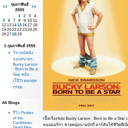
กุมภาพันธ์
<<
>>
2555
1
2
3
4
5
6
7
8
9
10
11
12
13
14
15
16
17
18
19
20
21
22
23
24
25
26
27
28
29
1 กุมภาพันธ์ 2555
วิจารณ์หนัง
บบสบายๆ :
Bucky Larson
: Born to Be a
Star หนัง
(โป๊?) ตลกสุด
กร่อย...
All Blogs
รีวิว Pirates
of the
เนื้อเรื่องของ Bucky Larson : Born to Be a Star เ
Caribbean:
ของอเมริกา ชายหนุ่มนามบักกี ลาร์สันใช้ชีวิตที่เง
Dead Men