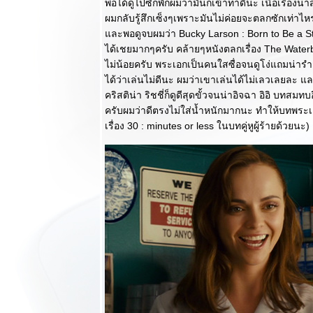
ลับมาที่
พอได้ดูไปซักพักผมว่ามันก็เข้าท่าดีนะ เนื้อเรื่องน่
กลมกล่อมไม่
ผมกลับรู้สึกเซ็งๆเพราะมันไม่ค่อยจะตลกซักเท่า
เบา
ละพอดูจบผมว่า Bucky Larson : Born to Be a Star 
วิจารณ์หนัง
ได้เชยมากๆครับ คล้ายๆหนังตลกเรื่อง The Waterb
บบสบายๆ :
ไม่น้อยครับ พระเอกเป็นคนใสซื่อจนดูโง่แถมน่ารำ
Cloud Atlas
ได้ว่าเล่นไม่ดีนะ ผมว่าเขาเล่นได้ไม่เลวเลยละ
เมฆาสัญจร
คริสติน่า ริชชี่ก็ดูดีสุดขั้วจนน่าอิจฉา อิอิ บทสมทบอื
หนังที่คุณ
ครับผมว่าดีตรงไม่ใส่น้ำหนักมากนะ ทำให้บทพระเอ
อยากจะดูซ้ำ
เรื่อง 30 : minutes or less ในบทคู่หูผู้ร้ายด้วยนะ)
หลายๆรอบ
วิจารณ์หนัง
บบสบายๆ :
James Bond
007 Skyfall
ครบรอบ 50ปี
ได้อย่างยอด
เยี่ยม
วิจารณ์หนัง
บบสบายๆ :
Prometheus
เต็มไปด้ว
ความยิ่งใหญ่ที่