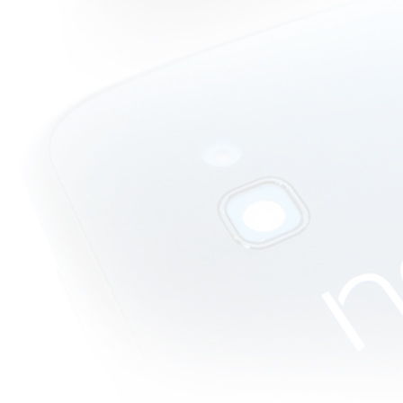
วิจารณ์หนัง
บบสบายๆ :
Underworld 4
Awakening
การเริ่มต้น
ครั้งใหม่ของ
วมไพร์คุณ
ม่ลูกหนึ่ง
วิจารณ์หนัง
บบสบายๆ :
Mutant Girls
Squad สาว
สวยกลายพันธุ์
วิจารณ์หนัง
บบสบายๆ :
Tekken Blood
Vengeance
ตำนานทรพี
ไฟท์เตอร์มาสู่
จอใหญ่
วิจารณ์หนัง
บบสบายๆ :