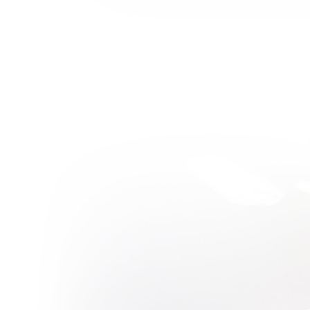
You’re My
Pet ฉบับเนื้อ
่างเกาหลี^o^
วิจารณ์หนัง
บบสบายๆ :
Bucky Larson
: Born to Be a
Star หนัง
(โป๊?) ตลกสุด
กร่อย...
วิจารณ์หนัง
บบสบายๆ :
30 : minutes
or less เรื่อ
งง่าวๆของเด็ก
ไม่รู้จักโต
วิจารณ์หนัง
บบสบายๆ :
Conan The
Barbarian
(2011) การก
ลับมาของ