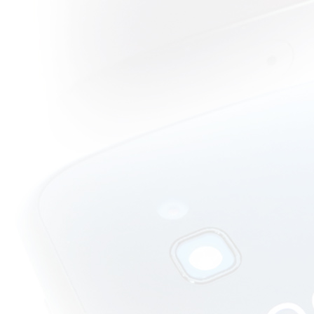
นักรบแดน
เถื่อน
วิจารณ์หนัง
บบสบายๆ :
Hostel : Part
III ตำนาน
ความสยองที่
ดิ่งลงเหว....
วิจารณ์หนัง
บบสบายๆ :
Paranormal
Activity :
Tokyo Night
หนังผีกล้อง
วีดีโอบุก
ตเกียว
วิจารณ์หนัง
บบสบายๆ : I
Saw the Devil
ปีศาจในตัว
คุณ
วิจารณ์หนัง