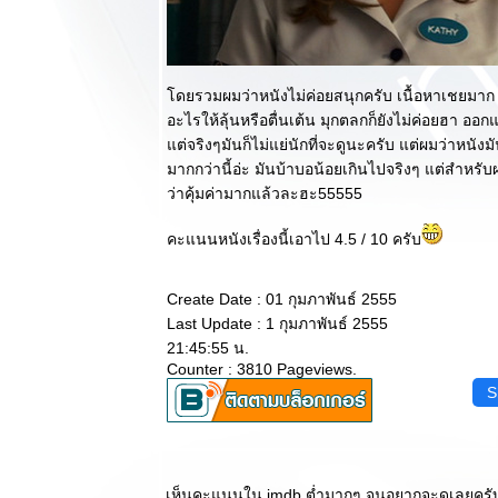
น่าติดตาม (ส
ปอยล์เต็มๆ)
วิจารณ์หนัง
บบสบายๆ :
ดยรวมผมว่าหนังไม่ค่อยสนุกครับ เนื้อหาเชยมาก เด
The Cabin in
อะไรให้ลุ้นหรือตื่นเต้น มุกตลกก็ยังไม่ค่อยฮา 
the Woods
ต่จริงๆมันก็ไม่แย่นักที่จะดูนะครับ แต่ผมว่าหนังม
หนังสยอง
มากกว่านี้อ่ะ มันบ้าบอน้อยเกินไปจริงๆ แต่สำหรับผมไ
ขวัญที่โคตร
ว่าคุ้มค่ามากแล้วละฮะ55555
ไม่ธรรมดา
วิจารณ์หนัง
คะแนนหนังเรื่องนี้เอาไป 4.5 / 10 ครับ
บบสบายๆ :
Dark
Shadows เต็ม
Create Date : 01 กุมภาพันธ์ 2555
เปี่ยมเสน่ห์
Last Update : 1 กุมภาพันธ์ 2555
บบทิม เบอร์
21:45:55 น.
ตัน
Counter : 3810 Pageviews.
วิจารณ์หนัง
S
บบสบายๆ :
The Woman
in Black เมื่อ
พ่อมดปะทะ
เห็นคะแนนใน imdb ต่ำมากๆ จนอยากจะดูเลยครับ