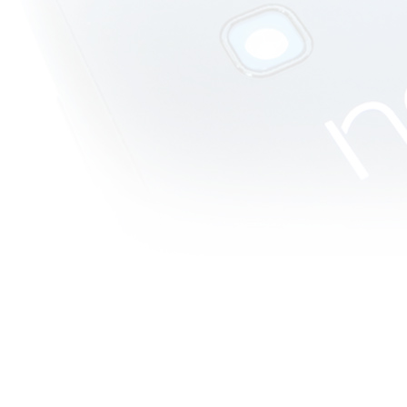
สถานการณ์
ละทางเลือก
ที่ดีสร้าง
วีรบุรุษ
วิจารณ์หนัง
บบสบายๆ :
Friend with
Benefit หนัง
รักติดเรท ที่น่า
รักน่าหยิก
วิจารณ์หนัง
บบสบายๆ :
Rare Exports
: A Christmas
Tale ในอีก
หนึ่งมุมมอง
ของซานตาค
รอส
วิจารณ์หนัง
บบสบายๆ :
The Human
Centipede 2