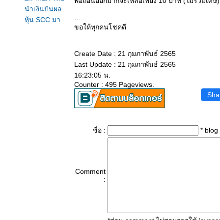
พอถอนออกมาก็จะเหลือเพียง 10 บาท (ไม่รวมเศษ)
นำเงินปันผล​
หุ้น​ SCC​ มา
ขอให้ทุกคนโชคดี
ชดเชย​
มูลค่า​ ZMT​
ลดลงกว่า​
Create Date : 21 กุมภาพันธ์ 2565
45% (จาก​
Last Update : 21 กุมภาพันธ์ 2565
10,000​ บาท)​
16:23:05 น.
ขายเหรียญ​ ค
Counter : 495 Pageviews.
Sha
ริปโต​ พร้อม
ถอนเงินต้น​
15000 คืน
ล้ว
ชื่อ :
* blog
ปลดล็อค เมื่อ
ไหร่ (คริปโต)
ปลดล็อค ได้
เมื่อไหร่ ก็คง
Comment
:
ต้องไป (คริป
ต)
ถ้าหาคน
ขโมย​ โบนัส​