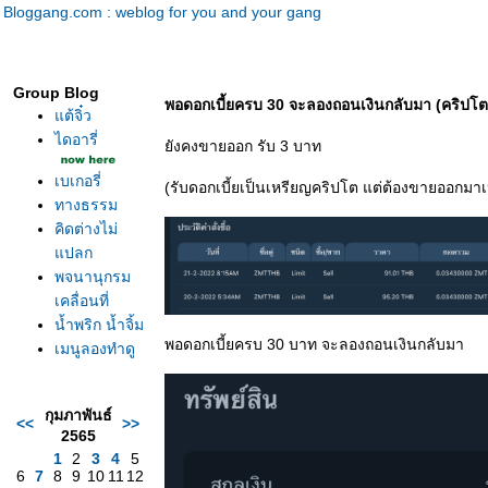
Bloggang.com : weblog for you and your gang
Group Blog
พอดอกเบี้ยครบ 30 จะลองถอนเงินกลับมา (คริปโต
ต้จิ๋ว
ไดอารี่
ังคงขายออก รับ 3 บาท
เบเกอรี่
(รับดอกเบี้ยเป็นเหรียญคริปโต แต่ต้องขายออกมาเ
ทางธรรม
คิดต่างไม่
ปลก
พจนานุกรม
เคลื่อนที่
น้ำพริก​ น้ำจิ้ม
พอดอกเบี้ยครบ 30 บาท จะลองถอนเงินกลับมา
เมนูลองทำดู
กุมภาพันธ์
<<
>>
2565
1
2
3
4
5
6
7
8
9
10
11
12