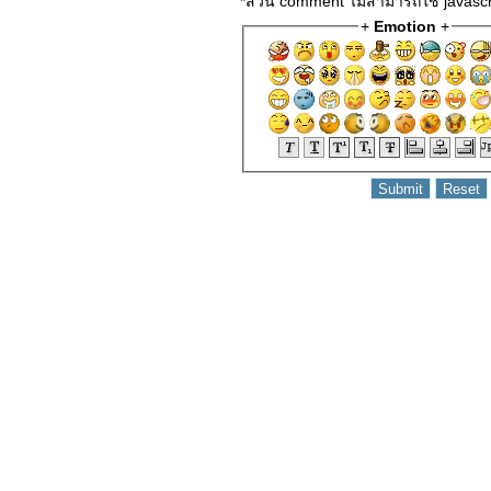
*ส่วน comment ไม่สามารถใช้ javascr
ไม่ได้​ ก็ขอลา
+
Emotion
+
จาก​ (คริปโต)​
ทองแพงก็ซื้อ​
สงครามยืด
เยื้อ
ภาษีคืน​ นำไป
เป็น เงินต้น​
ของ​(คริปโต)​
เลือกคริปโต​
หรือ​ ทองคำ​
ณ​ เวลานี้
กดยกเลิก
รายการ
ถอน(ที่ค้าง
อยู่)​ เงินเหลือ​
0​ ได้ยังไง(คริ
ปโต)​
ถูกโจมตี เว็บ
zipmex จน
ต้องถอนเงิน