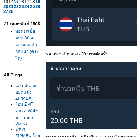
13
14
15
16
17
18
19
20
21
22
23
24
25
26
27
28
21 กุมภาพันธ์ 2565
พอดอกเบี้
ครบ 30 จะ
ลองถอนเงิน
กลับมา (คริป
รอ เพราะมีค่าถอน 20 บาทต่อครั้ง
ต)
All Blogs
ถอนเงินออก
หมดแล้ว​
ZIPMEX​
อน​ ZMT​
จาก​ Z Wallet​
มา​ Trade​
Wallet
อำลา​
ZIPMEX​ โด