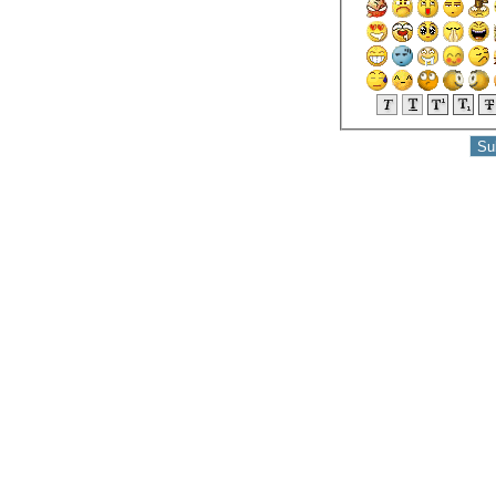
ก็ขอลาจาก​ (คริปโต)​
ทองแพงก็ซื้อ​ สงครามยืดเยื้อ
ภาษีคืน​ นำไปเป็น เงินต้น​
ของ​(คริปโต)​
เลือกคริปโต​ หรือ​ ทองคำ​ ณ​
เวลานี้
กดยกเลิกรายการถอน(ที่ค้าง
อยู่)​ เงินเหลือ​ 0​ ได้ยังไง(คริ
ปโต)​
ถูกโจมตี เว็บ zipmex จน
ต้องถอนเงินกลับ​ (คริปโต)
ทองขึ้นมาแตะ​ เกือบ​ 3​ หมื่น​
อีกครั้ง
บิทคอยน์​ กำไรแล้ว​ แต่ล็อค
เหรียญ​ไว้​ (คริปโต)​
27 ก.พ. 65 ซื้อ ZMT เพิ่ม (ค
ริปโต)
26 ก.พ. 65 ซื้อ ZMT เพิ่ม (ค
ริปโต)
อย มึน นึกว่าซื้อ 2 ครั้ง แต่