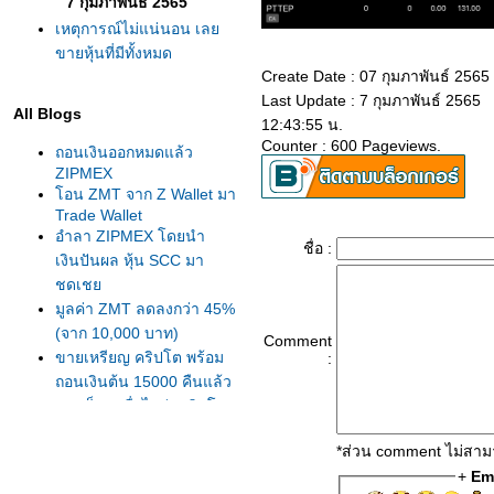
7 กุมภาพันธ์ 2565
เหตุการณ์ไม่แน่นอน เล
ขายหุ้นที่มีทั้งหมด
Create Date : 07 กุมภาพันธ์ 2565
Last Update : 7 กุมภาพันธ์ 2565
All Blogs
12:43:55 น.
Counter : 600 Pageviews.
ถอนเงินออกหมดแล้ว​
ZIPMEX​
อน​ ZMT​ จาก​ Z Wallet​ มา​
Trade​ Wallet
อำลา​ ZIPMEX​ โดยนำ
ชื่อ :
เงินปันผล​ หุ้น​ SCC​ มา
ชดเชย​
มูลค่า​ ZMT​ ลดลงกว่า​ 45%
(จาก​ 10,000​ บาท)​
Comment
ขายเหรียญ​ คริปโต​ พร้อม
:
ถอนเงินต้น​ 15000 คืนแล้ว
ปลดล็อค เมื่อไหร่ (คริปโต)
ปลดล็อค ได้เมื่อไหร่ ก็คง
*ส่วน comment ไม่สามา
ต้องไป (คริปโต)
+
Em
ถ้าหาคนขโมย​ โบนัส​ ไม่ได้​