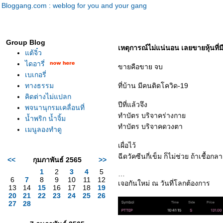
Bloggang.com : weblog for you and your gang
Group Blog
เหตุการณ์ไม่แน่นอน เลยขายหุ้นที่ม
ต้จิ๋ว
ไดอารี่
ขายคือขาย จบ
เบเกอรี่
ทางธรรม
ที่บ้าน มีคนติดโควิด-19
คิดต่างไม่แปลก
ปีที่แล้วจึง
พจนานุกรมเคลื่อนที่
ทำบัตร บริจาคร่างกา
น้ำพริก​ น้ำจิ้ม
ทำบัตร บริจาคดวงตา
เมนูลองทำดู
เผื่อไว้
ฉีดวัคซีนกี่เข็ม ก็ไม่ช่วย ถ้าเชื้อกลา
<<
กุมภาพันธ์ 2565
>>
1
2
3
4
5
6
7
8
9
10
11
12
เจอกันใหม่ ณ วันที่โลกต้องการ
13
14
15
16
17
18
19
20
21
22
23
24
25
26
27
28