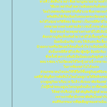
ทางที่ 2 ตัดสินใจ หย่า ซึ่งตามกฎหมายสามารถทำได
วิธีแรก หย่ากันด้วยความยินยอมกันทั้งสอ
ดยไปจดทะเบียนหย่ากันที่อำเภอ ซึ่งควรตกลงกั
ทรัพย์สินให้เรียบร้อยในขณะจดทะเบียนหย่า
จะได้ไม่ยุ่งยากวิธีที่สอง ฟ้องหย่า เป็นกรณีที่สามี
ภรรยาอยากหย่าแต่ฝ่ายเดียว เช่นนี้ ภรรยาต้อง
ซึ่งหากจะอ้างเหตุหย่าเพราะสามีไปมีเมียน้
ต้องปรากฎข้อเท็จจริงด้วยว่าสามีได้เลี้ยงดูหรื
น้อยนั้นฉันภริยา เช่น ให้เงินส่งเสียเลี้ยง
นำออกงานหรือเปิดเผยให้คนอื่นเข้าใจว่าเมียน้อยนั
ดังนั้นกรณีที่สามีไปเที่ยวผู้หญิง อ๊อฟนักร้อง 
ชั่วครั้งชั่วคราว หรือมีเมียน้อยแบบลับหูลับตา 
หลบ ๆ ซ่อน ๆ ไม่เปิดเผยให้ใครรู้ อย่างนี้ ภรรยาจะ
นการฟ้องหย่าไม่ได้นะคะ
ส่วนภรรยาคนไหนจะใช้วิธีใดก็ขึ้นอยู่กับดุลพินิ
ต่ที่สำคัญคือการตัดสินใจโดยไม่อยู่ภายใต้อิทธิพล
บางคู่อยู่กันมาเกือบ 30 ปีแล้ว เพิ่งจะมาคิดฟ้องห
(ไม่รู้อีกฝ่ายจะอยู่บนโลกมนุษย์จนถึงเวลาที่ศาล
ห้หย่ากันรึเปล่า) ที่สำคัญคิดถึงลูกด้วยน
เพราะการที่สามีภรรยาตัดสินใจหย่ากั
คนที่รับกรรมมากที่สุดคือลูกของท่านนั่น