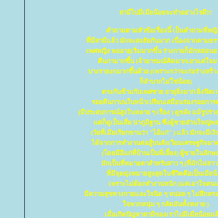
สามีไปมีเมียน้อยจะทำอย่างไรดี!!!
คำถามตามหัวข้อเรื่องนี้ เป็นคำถามที่หญิ
ที่มีสามีแล้ว มักจะสงสัยกันมาก เนื่องจากตามธร
เพศหญิง พออายุเริ่มมากขึ้น ร่างกายก็มักหย่อน
ตีนกามากขึ้น เจ้าอารมณ์คิดมากเอาแต่ใจมา
บางรายงกมากขึ้นด้วย (เพราะกว่าจะก่อร่างสร้า
ก็ลำบากไม่ใช่น้อย)
ตรงกันข้ามกับเพศชาย อายุยิ่งมาก ยิ่งฟิตเป
รอยตีนกาบนใบหน้าเปรียบเสมือนร่องรอยการต่อ
(มีประสบการณ์สูงในหลาย ๆ เรื่อง ) ดูขลัง แม้รูปร่
ต่ก็ดูเป็นเสี่ย น่าภูมิฐาน ซึ่งผู้ชายส่วนใหญ่พอถ
(วัยที่เมียเรียกขานว่า "ไอ้แก่" ) แล้ว มักจะมีเงิ
ได้จากการทำงานต่อสู้บนสังเวียนเศรษฐกิจมาค
(โดยมีอีแก่ที่บ้านเป็นพี่เลี้ยง) ผู้ชายในลักษ
มักเป็นที่หมายตาสำหรับสาว ๆ (ที่มักไม่สาว
ที่มีจุดมุ่งหมายสูงสุดในชีวิตคือเป็นเมีย
เพราะไม่ต้องทำงานหนัก (แค่เอาใจคนแ
มีความสุขทางกายและใจนิด ๆ หน่อย ๆ ไม่สึกหรอ
จพวกหนุ่ม ๆ กลัดมันทั้งหลาย )
เมื่อเกิดปัญหาสามีของเราไปมีเมียน้อยแล้