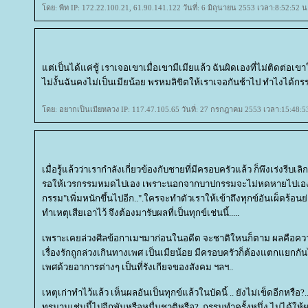
ดย: พีท IP: 172.22.100.21, 61.90.141.122 วันที่: 6 มิถุนายน 2553 เวลา:8:52:52 น
ต่เป็นได้แค่ชู้ เราเจอเขาเมื่อเขามีเมียแล้ว ฉันผิดเองที่ไม่ติดต่อเขาให
ไม่งั้นฉันคงไม่เป็นเมียน้อย พรหมลิขิตให้เราเจอกันช้าไป ทำไงได้กร
ดย: อยากเป็นเมียหลวง IP: 117.47.105.65 วันที่: 27 กรกฎาคม 2553 เวลา:15:48:5
เมื่อรู้แล้วว่าเรากำลังเกี่ยวข้องกับชายที่มีครอบครัวแล้ว ก็พึงเร่งรีบ
รอให้เวรกรรมหมดไปเอง เพราะนอกจากบาปกรรมจะไม่หดหายไปเองแ
กรรม"เพิ่มหนักขึ้นไปอีก..".ใครจะทำตัวเราให้เข้าถึงทุกข์อันเผ็ดร้อนย่อ
ทำเหตุเสียเอาไว้ จึงต้องมารับผลที่เป็นทุกข์เช่นนี้.....
เพราะเคยล่วงศีลข้อกาเมฯมาก่อนในอดีต จะชาติใหนก็ตาม ผลคือคว
เรื่องรักถูกล่วงเกินทางเพศ เป็นเมียน้อย มีครอบครัวก็ต้องแตกแยกกันไป
เพศด้วยอาการต่างๆ เป็นที่รังเกียจของสังคม ฯลฯ..
เหตุเก่าทำไว้แล้ว เห็นผลอันเป็นทุกข์แล้วในบัดนี้ .. ยังไม่เข็ดอีกหรือ
ทรมานเช่นนี้ไปอีกพันหรือหมื่นชาติหรือ?..กรรมทำครั้งหนึ่ง ไม่ได้ให