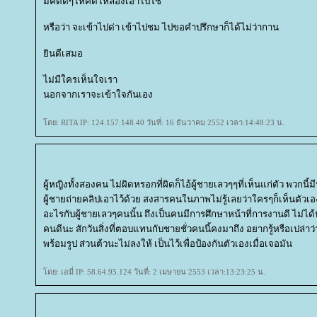
มีคติดีๆให้คิดให้ลองเอาไปใช้
หรือว่า จะเข้าไปด่า เข้าไปชม ไปขอคำปรึกษาก็ได้ไม่ว่ากาน
ินดีเสมอ
ไม่มีใครเห็นใจเรา
นอกจากเราจะเข้าใจกันเอง
ดย: RITA IP: 124.157.148.40 วันที่: 16 ธันวาคม 2552 เวลา:14:48:23 น.
ผู้หญิงทั้งสองคน ไม่ผิดหรอกที่ผิดก็ไอ้ผู้ชายเลวๆๆที่เห็นแก่ตัว พวกนี
ผู้ชายถ่ายคลิปเอาไว้ด้วย สงสารคนในภาพไม่รู้เลยว่าใครๆก็เห็นตัวเอง 
อะไรกับผู้ชายเลวๆคนนั้น ถึงเป็นคนมีการศึกษาหน้าที่การงานดี ไม่ได
คนดีนะ สักวันสิ่งที่ตอบแทนกับชายชั่วคนนี้คงมาถึง อยากรู้หรือเปล่าว
พร้อมรูป ส่วนต้วนะไม่ลงให้ เป็นไว้เพื่อป้องกันตัวเองเมื่อเจอมัน
ดย: เอมี่ IP: 58.64.95.124 วันที่: 2 เมษายน 2553 เวลา:13:23:25 น.