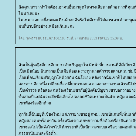
ถึงคุณ นารา ทำไมต้องเอาคนอื่นมาพูดในทางเสียหายด้วย การที่คุณทำ
ไม่น่าเลยนะ
ไม่เหมาะอย่างยิ่งนะคะ ถึงเค้าจะดีหริอไม่ดีเราก็ไม่ควรเอาเค้ามาพูดแ
มันก็บาปอีกอย่างเหมือนกันนะคะ
ดย: รุ้งพราว IP: 115.67.100.183 วันที่: 9 เมษายน 2553 เวลา:22:35:39 น.
ฉันเป็นผู้หญิงมีการศึกษาระดับปริญญาโท มีหน้าที่การงานที่ดีมีเกีย
เป็นเมียน้อย ฉันกลายเป็นเมียน้อยเพราะถูกนายตำรวจยศ พ.ต.ท. ข่ม
เป็นเพื่อนเรียนปริญญาโทด้วยกัน ฉันโง่เอง หลังจากนั้นเขาก็ไม่ปล่อ
สองทาง คือ หนึ่ง เปลี่ยนชื่อเปลี่ยนนามสกุล ลาออกจากงานแล้วหนี
เป็นตำรวจ หรือสอง ฉันร้องเรียนเขากับผู้บังคับบัญชา เขาบอกว่าอย่า
ขั้นสองปี แต่ฉันจะเสียชื่อเสียงไปตลอดชีวิตเพราะเป็นฝ่ายหญิง และฉ
เขาฟ้องร้องอีกด้ว
ทุกวันนี้ฉันอยู่ที่เชียงใหม่ แต่ภรรยาเขาอยู่ กทม. เขาเป็นคนที่เห็นแก่
หญิงสองคนพร้อมๆกัน ครั้งหนึ่งเขาเคยพยายามซื้อตั๋วเครื่องบินทางอิ
เขาจองไม่เป็นจึงโทรไปให้ภรรยาที่เป็นนักวางระบบเครือข่ายคอมพิว
ภรรยานั่นแหล่ะซื้อตั๋ว...