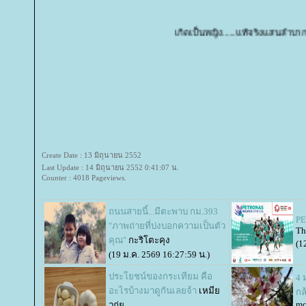
เกิดเป็นหญิง......แท้จริงแสนลำบาก
Create Date : 13 มิถุนายน 2552
Last Update : 14 มิถุนายน 2552 0:41:07 น.
Counter : 4018 Pageviews.
ถนนสายนี้...มีตะพาบ กม.393
PE
"ภาพถ่ายที่บ่งบอกความเป็นตัว
Th
คุณ"
กะริโตะคุง
(1
(19 ม.ค. 2569 16:27:59 น.)
ประโยชน์ของกระเทียม คือ
4 
อะไรบ้างมาดูกันเลยจ้า
เหมี
กล
mc
วกุ่