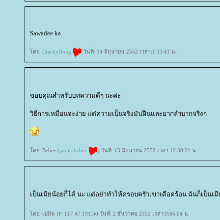
Sawadee ka.
ดย:
CrackyDong
วันที่: 14 มิถุนายน 2552 เวลา:1:33:41 น.
ขอบคุณสำหรับบทความดีๆ นะค่ะ
วิธีการเหมือนจะง่าย แต่ความเป็นจริงมันฝืนและยากลำบากจริงๆ
ดย: Bebee (
janjirabebee
) วันที่: 15 มิถุนายน 2552 เวลา:12:50:21 น.
เป็นเมียน้อยก็ได้ นะ แต่อย่าทำให้ครอบครัวเขาเดือดร้อน ฉันก็เป็นเม
ดย: เปมิน IP: 117.47.191.50 วันที่: 2 ธันวาคม 2552 เวลา:9:05:04 น.