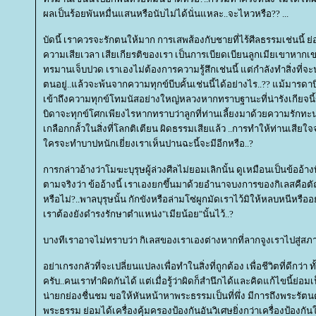
ผลเป็นร้อยพันหมื่นแสนหรือนับไม่ได้นั่นแหละ..จะไหวหรือ?? ...
บัดนี้ เราควรจะรักตนให้มาก การเสพส้องกับชายที่ไร้ศีลธรรมเช่นนี้ ย่
ความเสียเวลา เสียเกียรติของเรา เป็นการเบียดเบียนลูกเมียเขาหากเขาร
ทรมานเจ็บปวด เราเองไม่ต้องการความรู้สึกเช่นนี้ แต่กำลังทำสิ่งที่จะ
ตนอยู่..แล้วจะพ้นจากความทุกข์บีบคั้นเช่นนี้ได้อย่างไร..?? แม้มารดา
เข้าถึงความทุกข์โทมนัสอย่างใหญ่หลวงหากทราบฐานะที่น่ารังเกียจน
บิดาจะทุกข์โศกเพียงไรหากทราบว่าลูกที่ท่านเลี้ยงมาด้วยความรักทะ
เกลือกกลั้วในสิ่งที่โลกติเตียน ผิดธรรมเสียแล้ว ..การทำให้ท่านเสียใ
ครจะทำบาปหนักเยี่ยงเราเห็นปานฉะนี้จะมีอีกหรือ..?
การกล่าวอ้างว่าโมฆะบุรุษผู้ล่วงศีลไม่ยอมเลิกนั้น ดูเหมือนเป็นข้ออ้า
ตามจริงว่า ข้ออ้างนี้ เราเองยกขึ้นมาด้วยอำนาจบงการของกิเลสคือต
หรือไม่?..พาลบุรุษนั้น กักขังหรือล่ามโซ่ผูกมัดเราไว้มิให้หลบหนีหรือ
เราต้องยังดำรงรักษาตำแหน่ง"เมียน้อย"นั้นไว้..?
บางทีเราอาจไม่ทราบว่า กิเลสของเราเองต่างหากที่ลากจูงเราไปสู่สภาวะอ
อย่าเกรงกลัวที่จะเปลี่ยนแปลงเพื่อทำในสิ่งที่ถูกต้อง เพื่อชีวิตที่ดีกว
ครับ..คนเราทำผิดกันได้ แต่เมื่อรู้ว่าผิดก็สำนึกได้และคิดแก้ไขนี้ย่อมเ
น่ายกย่องชื่นชม ขอให้หันหน้าหาพระธรรมเป็นที่พึ่ง มีการถึงพระรัตน
พระธรรม ย่อมได้เครื่องคุ้มครองป้องกันอันวิเศษยิ่งกว่าเครื่องป้อ