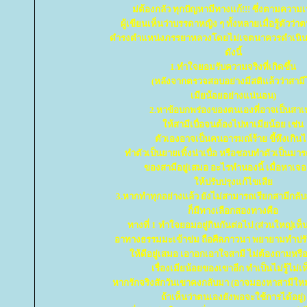
ม่ต้องกลัว ทุกปัญหามีทางแก้!!! ซึ่งตามความ
ผู้เขียนเห็นว่าบรรดาหญิง ๆ ทั้งหลายเมื่อรู้ตัวว่
ดำรงตำแหน่งภรรยาหลวงโดยไม่เจตนาควรดำเนินก
ดังนี้
1.ทำใจยอมรับความจริงที่เกิดขึ้น
(หลังจากตรวจสอบอย่างมีสติแล้วว่าสามี
เมียน้อยอย่างแน่นอน)
2.หาข้อบกพร่องของตนเองที่อาจเป็นสาเ
ห้สามีเบื่อจนต้องไปหาเมียน้อย เช่น
ตัวเองอาจเป็นคนอารมณ์ร้าย ขี้หึงเกิน
ทำตัวเป็นยายเพิ้งน่าเบื่อ หรือชอบทำตัวเป็นมาร
ของสามีอยู่เสมอ อะไรทำนองนี้ เมื่อหาเจอ
ห้ปรับปรุงแก้ไขเสี
3.หากทำทุกอย่างแล้ว ยังไม่สามารถเรียกสามีกลับส
ก็มีทางเลือกสองทางคือ
ทางที่ 1 ทำใจยอมอยู่กินกันต่อไป (ส่วนใหญ่เห็น
อาทางธรรมมะเข้าข่ม ถือศีลภาวนา พยายามทำปรับ
ห้ดีอยู่เสมอ เอาอกเอาใจสามี ไม่ต้องถามหรื
เรื่องเมียน้อยของเขาอีก ทำเป็นไม่รู้ไม่เห
หากรักจริงสักวันเขาคงกลับมา (อาจมองหาสามีใหม่
ถ้าเห็นว่าตนเองยังพอจะใช้การได้อยู่)