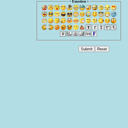
+
Emotion
+