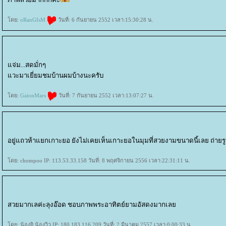
ดย:
oRanGIsM
วันที่: 6 กันยายน 2552 เวลา:15:30:28 น.
จ่ม...สดมั่กๆ
วะมาเยี่ยมชมบ้านผมบ้างนะครับ
ดย:
GaionMars
วันที่: 7 กันยายน 2552 เวลา:13:07:27 น.
อยู่แถวห้าแยกเกาะยอ ยังไม่เคยเห็นเกาะยอในมุมที่สวยงามขนาดนี้เลย ถ่ายร
ดย: chompoo IP: 113.53.33.158 วันที่: 8 พฤศจิกายน 2556 เวลา:22:31:11 น.
สวยมากเลค่ะลุงอ๊อด ชอบภาพพระอาทิตย์ยามอัสดงมากเล
ดย: น้องจิ น้องวิว IP: 180.183.116.209 วันที่: 2 มีนาคม 2557 เวลา:0:00:33 น.