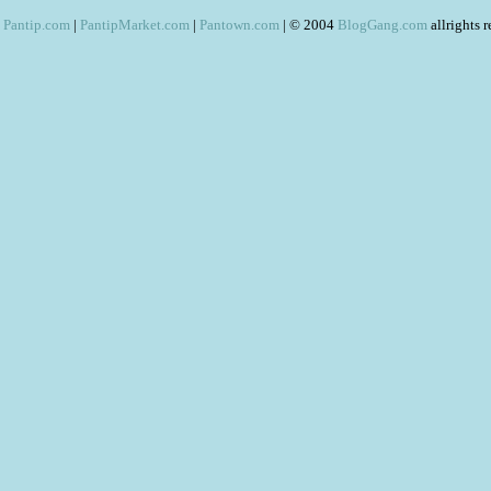
Pantip.com
|
PantipMarket.com
|
Pantown.com
| © 2004
BlogGang.com
allrights 