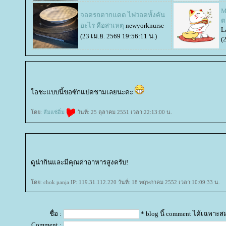
M
จอดรถตากแดด ไฟวอดทั้งคัน
ต
อะไร คือสาเหตุ
newyorknurse
L
(23 เม.ย. 2569 19:56:11 น.)
(
อชะแบบนี้ขอซักแปดชามเลยนะคะ
ดย:
ส้มแช่อิ่ม
วันที่: 25 ตุลาคม 2551 เวลา:22:13:00 น.
ดูน่ากินและมีคุณค่าอาหารสูงครับ!
ดย: chok panja IP: 119.31.112.220 วันที่: 18 พฤษภาคม 2552 เวลา:10:09:33 น.
ชื่อ :
* blog นี้ comment ได้เฉพาะส
Comment :