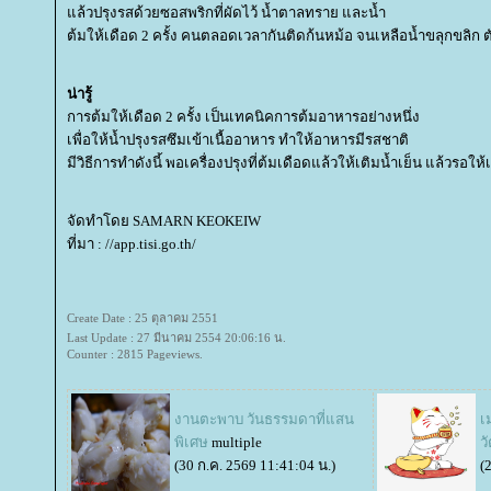
ล้วปรุงรสด้วยซอสพริกที่ผัดไว้ น้ำตาลทราย และน้ำ
ต้มให้เดือด 2 ครั้ง คนตลอดเวลากันติดก้นหม้อ จนเหลือน้ำขลุกขลิก ตั
น่ารู้
การต้มให้เดือด 2 ครั้ง เป็นเทคนิคการต้มอาหารอย่างหนึ่ง
เพื่อให้น้ำปรุงรสซึมเข้าเนื้ออาหาร ทำให้อาหารมีรสชาติ
มีวิธีการทำดังนี้ พอเครื่องปรุงที่ต้มเดือดแล้วให้เติมน้ำเย็น แล้วรอให
จัดทำโดย SAMARN KEOKEIW
ที่มา : //app.tisi.go.th/
Create Date : 25 ตุลาคม 2551
Last Update : 27 มีนาคม 2554 20:06:16 น.
Counter : 2815 Pageviews.
งานตะพาบ วันธรรมดาที่แสน
เ
พิเศษ
multiple
วั
(30 ก.ค. 2569 11:41:04 น.)
(