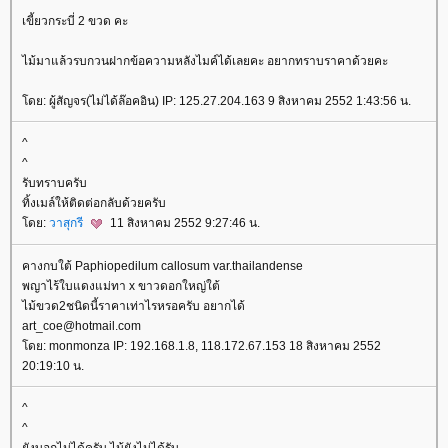
เขี้ยวกระบี่ 2 ขวด คะ
ไม้มาแล้วรบกวนฝากข้อความหลังไมค์ได้เลยคะ อยากทราบราคาด้วยคะ
ดย: ผู้สัญจร(ไม่ได้ล๊อคอิน) IP: 125.27.204.163 9 สิงหาคม 2552 1:43:56 น.
^
^
รับทราบครับ
ทิ้งเมล์ให้ติดต่อกลับด้วยครับ
ดย:
วาสุกรี
11 สิงหาคม 2552 9:27:46 น.
คางกบใต้ Paphiopedilum callosum var.thailandense
พญาไร้ใบแดงแม่ทา x ขาวดอกใหญ่ใต้
ไม้ขวด2ชนิดนี้ราคาเท่าไรหรอครับ อยากได้
art_coe@hotmail.com
ดย: monmonza IP: 192.168.1.8, 118.172.67.153 18 สิงหาคม 2552
20:19:10 น.
^
^