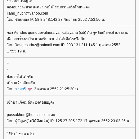
ขาวดอกใหญ่ใต้
จองอย่างละขวดนะคะ มาเมื่อไรรบกวนแจ้งด้วยนะคะ
liang_nuch@yahoo.com
ดย: ช้อนทอง IP: 58.8.248.142 27 กันยายน 2552 7:53:50 น.
จอง Aerides quinquevulnera var. calayana (sib) กับ จูหลันเผือกxสำเภางาม
เผือกอยา่างละ1ขวดขอรับ คาดว่าได้เมื่อไรหรือคับ
ดย: โอม jesadaz@hotmail.com IP: 203.131.211.145 1 ตุลาคม 2552
17:55:19 น.
^
^
ังบอกไม่ได้ครับ
เดี๋ยวแจ้งกลับครับ
ดย:
วาสุกรี
3 ตุลาคม 2552 21:25:20 น.
เข้ามาแจ้งเมล์คะ ยังคอยอยู่คะ
passakhon@hotmail.com คะ
ดย: ผู้สัญจร(ไม่ได้ล๊อคอิน) IP: 125.27.205.172 17 ตุลาคม 2552 23:03:26 น.
ไร้ใบ 1 ขวด ครับ