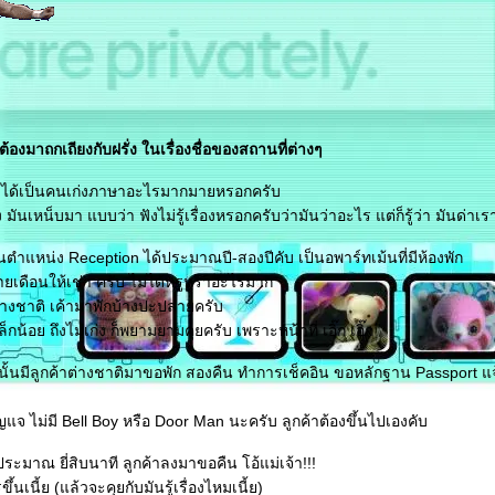
ต้องมาถกเถียงกับฝรั่ง ในเรื่องชื่อของสถานที่ต่างๆ
ไม่ได้เป็นคนเก่งภาษาอะไรมากมายหรอกครับ
มันเหน็บมา แบบว่า ฟังไม่รู้เรื่องหรอกครับว่ามันว่าอะไร แต่ก็รู้ว่า มันด่าเรา เ
ำแหน่ง Reception ได้ประมาณปี-สองปีคับ เป็นอพาร์ทเม้นที่มีห้องพัก
ายเดือนให้เช่า ครับ ไม่ได้หรูหราอะไรมาก
ต่างชาติ เค้ามาพักบ้างปะปลายครับ
็กน้อย ถึงไม่เก่ง ก็พยามยามคุยครับ เพราะหน้าที่ เอิ๊ก เอิ๊ก
นั้นมีลูกค้าต่างชาติมาขอพัก สองคืน ทำการเช็คอิน ขอหลักฐาน Passport แ
กุญแจ ไม่มี Bell Boy หรือ Door Man นะครับ ลูกค้าต้องขึ้นไปเองคับ
ะมาณ ยี่สิบนาที ลูกค้าลงมาขอคืน โอ้แม่เจ้า!!!
ึ้นเนี้ย (แล้วจะคุยกับมันรู้เรื่องไหมเนี้ย)