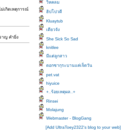
วิหคลม
ม่เกิดเหตุการณ์
ฮิปโปวดี
Kluaytub
เดียวจัง
ราญ คำยิ่ง
She Sick So Sad
knitlee
มีแต่ลูกสาว
ดอกซากุระบานแค่เจ็ดวัน
pet.vat
hiyuice
+..ร้อยเหตุผล..+
Rinsei
Molajung
Webmaster - BlogGang
[Add UltraToey2322's blog to your web]