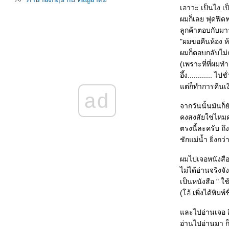
เอาวะ เป็นไง เป
ผมก็เลย ฟุดฟิ
ลูกค้าตอบกับมาว
"ผมขอคืนห้อง ห้
ผมก็ตอบกลับไม่ถ
(เพราะที่ที่ผม
อึ้ง............ 
ต่ก็ทำการคืนเง
ad
จากวันนั้นมันก็ยั
คงสงสัยใช่ไหมครั
ตรงนี้ละครับ ถึงล
ชักแม่น้ำ ยิ่งกว่
ผมไปเจอหนังสือเ
ไม่ได้อ่านจริงจัง
เป็นหนังสือ " 
(โอ้ เพิ่งได้พิมพ
ละไปอ่านเจอ อีกท
อ่านไปอ่านมา ก็