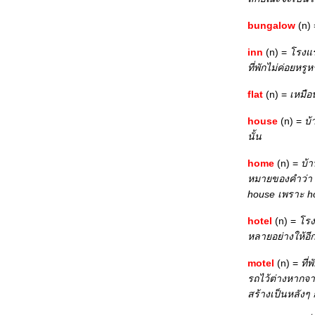
bungalow
(n)
inn
(n) =
รงแรม
ที่พักไม่ค่อยหรู
flat
(n) =
เหมือ
house
(n) =
บ้
นั้น
home
(n) =
บ้า
หมายของคำว่า h
house เพราะ house
hotel
(n) =
รงแ
หลายอย่างให้อี
motel
(n) =
ที่
รถไว้ต่างหากจาก
สร้างเป็นหลังๆ 