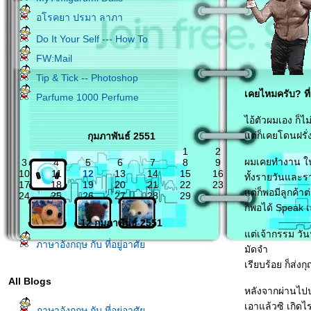
อโรคยา ปรมา ลาภา
Do It Your Self --- How To
FW:Mail
Tip & Tick -- Photoshop
เคยไหมครับ? ที่
Parfume 1000 Perfume
ไอ้ตัวผมเอง ก็
ต่ก็เคยโดนฝรั่ง 
กุมภาพันธ์ 2551
1
2
ผมเคยทำงาน ในต
3
4
5
6
7
8
9
10
11
12
13
14
15
16
ทั้งรายวันและร
17
18
19
20
21
22
23
ต่ก็พอมีลูกค้า
24
25
26
27
28
29
ก็พอได้ Speak เล
12 กุมภาพันธ์ 2551
ต่เจ้ากรรม วัน
ภาษาอังกฤษ กับ ที่อยู่อาศั
มัดจำ
เรียบร้อย ก็ส่ง
All Blogs
หลังจากผ่านไปปร
เอาแล้วซิ เกิดไรข
ภาษาอังกฤษ กับ ที่อยู่อาศั