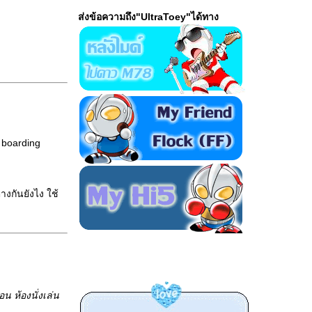
ต่งบล๊อกเรื่อยๆ ครับ
ส่งข้อความถึง"UltraToey"ได้ทาง
หาความลงตัว อิอิ มี
อะไร หลังไมค์ครับพี่
น้อง ♥
, boarding
างกันยังไง ใช้
อน ห้องนั่งเล่น