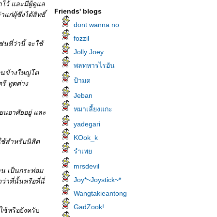
ว้ และมีผู้ดูแล
Friends' blogs
ุ้ซึ่งได้สิทธิ์
dont wanna no
fozzil
ที่ว่านี้ จะใช้
Jolly Joey
พลทหารไรอัน
ค่อนข้างใหญ่โต
ป้ามด
ี ทูตต่าง
Jeban
หมาเลี้ยงแกะ
รียนอาศัยอยู่ และ
yadegari
KOok_k
ช้สำหรับนิสิต
รำเพ
mrsdevil
้าน เป็นกระท่อม
Joy*~Joystick~*
ี่นั้นหรือที่นี่
Wangtakieantong
GadZook!
ช้หรือยังครับ