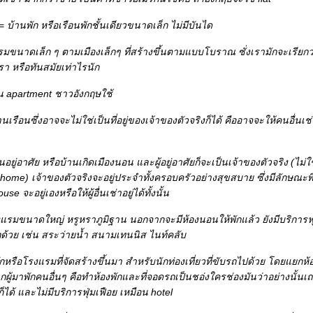
 =
บ้านพัก หรือเรือนพักชั้นเดียวขนาดเล็ก ไม่มีบันได
ขนาดเล็ก ๆ ตามเมืองเล็กๆ ที่สร้างขึ้นตามแบบโบราณ ซั่งเรามักจะเรียกว่า
หรา หรือทันสมัยเท่าไรนัก
น apartment ชาวอังกฤษใช้
านเรือนซึ่งอาจจะไม่ใช่เป็นที่อยู่ของเจ้าของตัวจริงก็ได้ คืออาจจะให้คนอื่นเ
นอยู่อาศัย หรือบ้านเกิดเมืองนอน และผู้อยู่อาศัยก็จะเป็นเจ้าของตัวจริง (ไม่
ome) เจ้าของตัวจริงจะอยู่ประจำทั้งครอบครัวอย่างสุขสบาย ซึ่งมีลักษณะพ
 จะอยู่เองหรือให้ผู้อื่นเช่าอยู่ได้ทั้งนั้น
รมขนาดใหญ่ หรูหราภูมิฐาน นอกจากจะมีห้องนอนให้พักแล้ว ยังมีบริการฟุ่ม
กด้วย เช่น สระว่ายน้ำ สนามเทนนิส ไนท์คลับ
พักหรือโรงแรมที่จัดสร้างขึ้นมา สำหรับนักท่องเที่ยวที่ขับรถไปด้วย โดยแยกห้
ผู้มาพักคนอื่นๆ คือทำห้องพักและที่จอดรถเป็นชอ่งใครช่องมันว่าอย่างนั้นเ
ก็ได้ และไม่มีบริการฟุ่มเฟือย เหมือน hotel