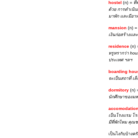
hostel
(n) =
ที
ด้วย การดำเนิน
มาพัก และมีอา
mansion
(n) 
เงินก่อสร้างแล
residence
(n)
หรูหรากว่า hou
ประเทศ ฯลฯ
boarding hou
จะเป็นสถาที่ เล็
dormitory
(n)
นักศึกษาของมหา
accomodatio
เป็นโรงแรม โรงเต
มีที่พักไหม คุณ
เป็นไงกับบ้างค