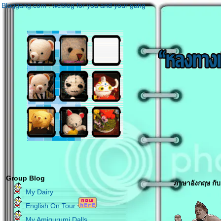
Bloggang.com : weblog for you and your gang
Group Blog
ภาษาอังกฤษ กับ 
My Dairy
English On Tour
My Amigurumi Dalls