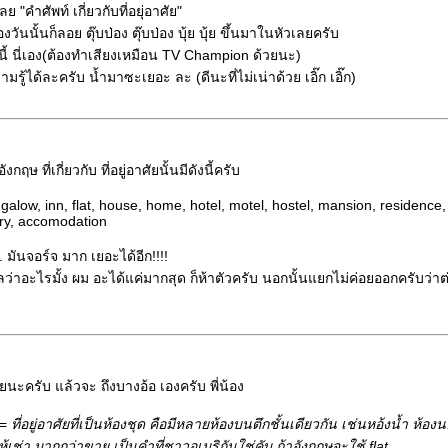
ย "คำศัพท์ เกี่ยวกับที่อยุ่อาศัย"
นนั้นก็ลอย ตุ๊บป่อง ตุ๊บป่อง บุ้ย บุ้ย ขึ้นมาในหัวเลยครับ
นี้ นี่เอง(ต้องทำเสียงเหมือน TV Champion ด้วยนะ)
รู้ได้ละครับ น้ำมาซะเยอะ ละ (ดีนะที่ไม่เน่าด้วย เอิ๊ก เอิ๊ก)
กฤษ ที่เกี่ยวกับ ที่อยู่อาศัยนั้นมีดังนี้ครับ
alow, inn, flat, house, home, hotel, motel, hostel, mansion, residence
ry, accomodation
 มันจอร์จ มาก เยอะได้อีก!!!!
าอะไรมั้ง ผม อะได้แค่มากสุด ก็ห้าตัวครับ นอกนั้นแยกไม่ค่อยออกครับว่าต่
นะครับ แล้วจะ ถึงบางอ้อ เองครับ พี่น้อง
 =
ที่อยู่อาศัยที่เป็นห้องชุด คือมีหลายห้องบนตึกชั้นเดียวกัน เช่นหอ้งน้ำ ห้องน
เช่า มากกว่าขาย เป็นคำที่ชาวอเมริกันใช่คับ ถ้าอังกฤษจะใช้ flat