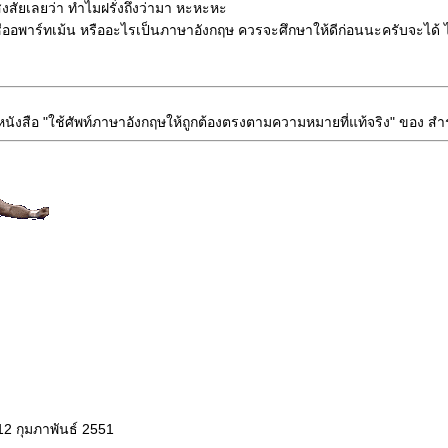
สงสัยเลยว่า ทำไมฝรั่งถึงว่ามา หะหะหะ
ชื่ออพาร์ทเม้น หรืออะไรเป็นภาษาอังกฤษ ควรจะศึกษาให้ดีก่อนนะครับจะได้ ไ
งสือ "ใช้ศัพท์ภาษาอังกฤษให้ถูกต้องตรงตามความหมายที่แท้จริง" ของ สำ
12 กุมภาพันธ์ 2551