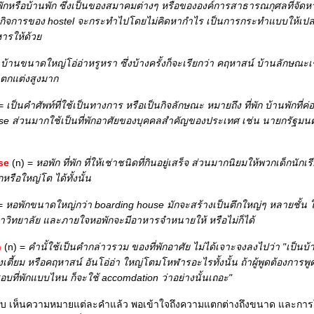
่พักหรือบ้านพัก ซึ่งเป็นของสมาคมต่างๆ หรือขององค์การสาธารณกุศลที่จัดหาไ
กิจการของ hostel จะกระทำไปโดยไม่คิดหากำไร เป็นการกระทำแบบให้เปล่าแก่ผ
หารให้ด้ว
=
บ้านขนาดใหญ่โอ่อ่าหรูหรา ซึ่งบ้างครั้งก็จะเรียกว่า คฤหาสน์ บ้านลักษณะเช่น
ะตกแต่งสูงมาก
 =
เป็นคำศัพท์ที่ใช้เป็นทางการ หรือเป็นกิจลักษณะ หมายถึง ที่พัก บ้านพักที่
se ส่วนมากใช้เป็นที่พักอาศัยของบุคคลสำคัญของประเทศ เช่น นายกรัฐมนตร
se
(n) =
หอพัก ที่พัก ที่ให้เช่าชนิดที่กินอยู่เสร็จ ส่วนมากนิยมให้พวกเด็กนักเ
กหรือใหญ่โต ได้ทั้งนั้น
 =
หอพักขนาดใหญ่กว่า boarding house มักจะสร้างเป็นตึกใหญ่ๆ หลายชั้น ใ
วิทยาลัย และภายใจหอพักจะมีอาหารจำหนายให้ หรือไม่ก็ได้
n
(n) =
คำนั้ใช้เป็นคำกล่าวรวม ของที่พักอาศัย ไม่ได้เจาะจงลงไปว่า "เป็นบ
ี้ยม หรือคฤหาสน์ อันโอ่อ่า ใหญ่โตมโหฬารอะไรทั้งนั้น ถ้าผู้พูดต้องการพูดว่าท
ชอบที่พักแบบไหน ก็จะใช้ accomdation ว่าอย่างนั้นเถอะ"
รับ เห็นความหมายแต่ละคำแล้ว พอเข้าใจถึงความแตกต่างถึงขนาด และการใ