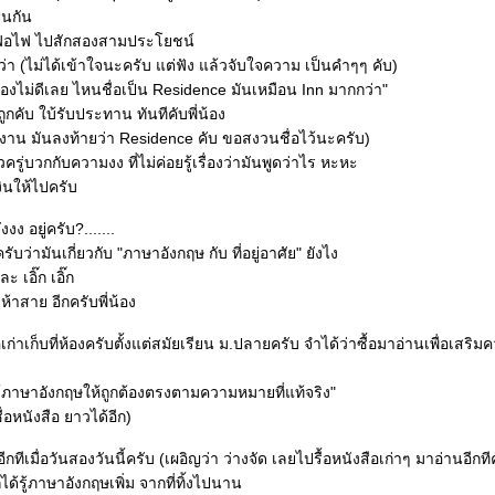
็นกัน
ดฟอไฟ ไปสักสองสามประโยชน์
่า (ไม่ได้เข้าใจนะครับ แต่ฟัง แล้วจับใจความ เป็นคำๆๆ คับ)
องไม่ดีเลย ไหนชื่อเป็น Residence มันเหมือน Inn มากกว่า"
ูกคับ ใบ้รับประทาน ทันทีคับพี่น้อง
ทำงาน มันลงท้ายว่า Residence คับ ขอสงวนชื่อไว้นะครับ)
ไปชั่วครู่บวกกับความงง ที่ไม่ค่อยรู้เรื่องว่ามันพูดว่าไร หะหะ
ินให้ไปครับ
งงง อยู่ครับ?.......
บว่ามันเกี่ยวกับ "ภาษาอังกฤษ กับ ที่อยู่อาศัย" ยังไง
ะ เอิ๊ก เอิ๊ก
าห้าสาย อีกครับพี่น้อง
ก่าเก็บที่ห้องครับตั้งแต่สมัยเรียน ม.ปลายครับ จำได้ว่าซื้อมาอ่านเพื่อเสริม
ใช้ภาษาอังกฤษให้ถูกต้องตรงตามความหมายที่แท้จริง"
์ชื่อหนังสือ ยาวได้อีก)
ีเมื่อวันสองวันนี้ครับ (เผอิญว่า ว่างจัด เลยไปรื้อหนังสือเก่าๆ มาอ่านอีกที
ได้รู้ภาษาอังกฤษเพิ่ม จากที่ทิ้งไปนาน