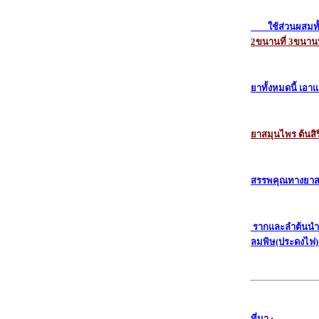
ช้ส่วนผสมทั้ง 2
2
ขนานที่ 3
ขนานที
าทั้งหมดนี้ เอาแ
าสมุนไพร ต้นสิร
สรรพคุณทางยาส
รากและลำต้นนำมา
ลมพิษ(ประดงไฟ) 
ที่มา :