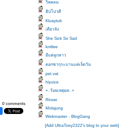
วิหคลม
ฮิปโปวดี
Kluaytub
เดียวจัง
She Sick So Sad
knitlee
มีแต่ลูกสาว
ดอกซากุระบานแค่เจ็ดวัน
pet.vat
hiyuice
+..ร้อยเหตุผล..+
Rinsei
0 comments
Molajung
Webmaster - BlogGang
[Add UltraToey2322's blog to your web]