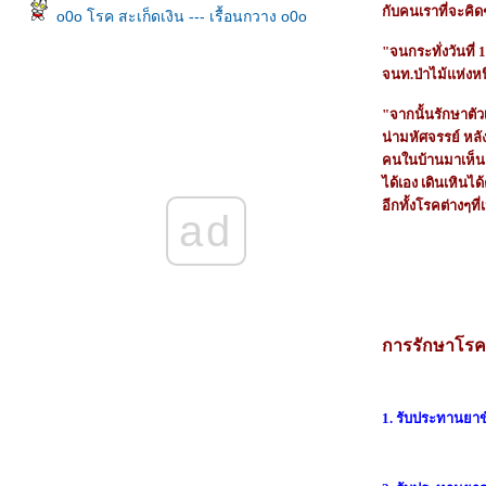
กับคนเราที่จะคิดฆ
o0o โรค สะเก็ดเงิน --- เรื้อนกวาง o0o
"จนกระทั่งวันที่
จนท.ป่าไม้แห่งหน
"จากนั้นรักษาตั
น่ามหัศจรรย์ หลั
คนในบ้านมาเห็นฉ
ได้เอง เดินเหินไ
อีกทั้งโรคต่างๆที
ad
การรักษาโรค
1. รับประทานยาขั