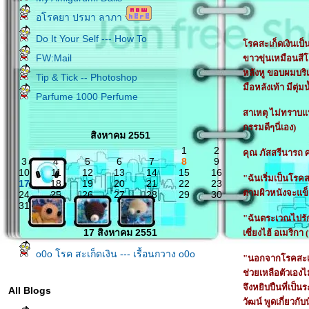
อโรคยา ปรมา ลาภา
Do It Your Self --- How To
รคสะเก็ดเงินเป็น
FW:Mail
ขาวขุ่นเหมือนสี
หลังหู ขอบผมบริเ
Tip & Tick -- Photoshop
มือหลังเท้า มีตุ่
Parfume 1000 Perfume
สาเหตุ
ไม่ทราบแน่
กรรมดีๆนี่เอง)
สิงหาคม 2551
1
2
คุณ ภัสสรีนารถ ศ
3
4
5
6
7
8
9
10
11
12
13
14
15
16
"ฉันเริ่มเป็นโรค
17
18
19
20
21
22
23
ตามผิวหนังจะแข็
24
25
26
27
28
29
30
31
"ฉันตระเวณไปรัก
17 สิงหาคม 2551
เซี่ยงไฮ้ อเมริก
o0o โรค สะเก็ดเงิน --- เรื้อนกวาง o0o
"นอกจากโรคสะเก็ด
ช่วยเหลือตัวเองไม
จึงหยิบปืนที่เป็น
All Blogs
วัฒน์ พูดเกี่ยวกั