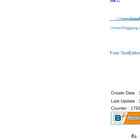
:
//www.bungk
//www.bloggang
Free TextEdito
Create Date :
Last Update :
Counter : 175
ชื่อ :