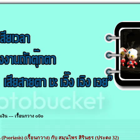
งิน --- เรื้อนกวาง o0o
(Psoriasis) (เรื้อนกวาง) กับ สมุนไพร สิรินธร (ประดง 32)