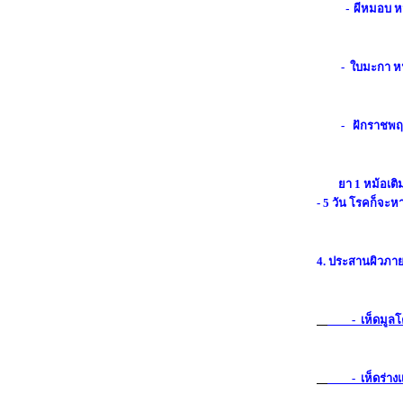
-
ผีหมอบ ห
- ใบมะกา หน
- ฝักราชพฤกษ
า 1 หม้อเติมน้ำใ
- 5 วัน โรคก็จะห
4. ประสานผิวภา
- เห็ดมูลโค
- เห็ดร่างแห