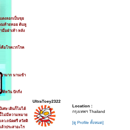
ื่นแดงลอกเป็นขุ
เวณท้ายทอย ต้นหู
มือฝ่าเท้า หลัง
 ก็คือโรคเวรโรค
็นหนามาก นานเข้า
้หวัน ปักกิ่ง
UltraToey2322
Location :
เศษ เดินก็ไม่ได้
กรุงเทพฯ Thailand
วิตนี้ไม่มีความหมา
มลว.ถนัดศรี สวัสดิ
[ดู Profile ทั้งหมด]
าย แล้วประสาอะไร