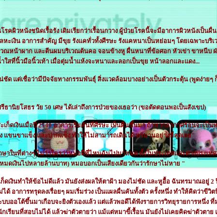
โรคผิวหนังชนิดเรื้อรัง เดิมเรียกว่าเรื้อนกวาง ผู้ป่วยโรคนี้จะมีอาการผิวหนังเป็นผ
โลหะเงิน
อาการสำคัญ
มีขุย รังแคทั่วทั้งศีรษะ รังแคหนาเป็นหย่อมๆ โดยเฉพาะบริ
วณหน้าผาก และตีนผมบริเวณต้นคอ จอนข้างหู ผื่นหนาที่ข้อศอก หัวเข่า ขาหนีบ ฝ่า
มน้ำใสที่นิ้วมือนิ้วเท้า เมื่อตุ่มน้ำแห้งจะหนาและลอกเป็นขุย หน้าลอกและแดง...
ชัด แต่เชื่อว่ามีปัจจัยทางกรรมพันธุ์ สิ่งแวดล้อมบางอย่างเป็นตัวกระตุ้น (พูดง่ายๆ
รีธานิยโสธร วัย 50 เศษ ได้เล่าถึงการป่วยของเธอว่า (ขอตัดตอนพอเป็นสังเขป
)
สะเก็ดเงินเมื่อปี 2540 อาการเริ่มคันที่ศีรษะ เป็นผื่นขึ้นมา ถ้าหากอากาศร้อนจะเป
ง แขนขาแข็ง และปากแข็ง ทำให้ไม่สามารถเดินได้ ทรมานอย่างที่สุดเลย"
ษาในที่ต่างๆ ไม่ว่าใครว่าหมอดีที่ไหนฉันไปมาหมด ทั้งในประเทศและต่างประเทศ ไต
า (หมดเงินไปหลายล้านบาท) หมอบอกเป็นเสียงเดียวกันว่ารักษาไม่หาย "
เงินทำให้ข้อไม่ดีแล้ว มันยังส่งผลให้ตาฝ้า มองไม่ชัด และหูอื้อ ฉันทรมาณอยู่ 2 ปี
่ได้ อาการทรุดลงเรื่อยๆ ผมเริ่มร่วง เป็นแผลผื่นคันทั้งตัว ครั้งหนึ่ง ทำให้คิดว่าขี
ระบบออโต้ขึ้นมาเกือบจะยิงตัวเองแล้ว แต่แล้วพอดีได้ฟังรายการวิทยุรายการหนึ่ง ที่
บนักเรียนที่สอบไม่ได้ แล้วฆ่าตัวตายว่า แม้แต่หมาขี้เรื้อน มันยังไม่เคยคิดฆ่าตัวต