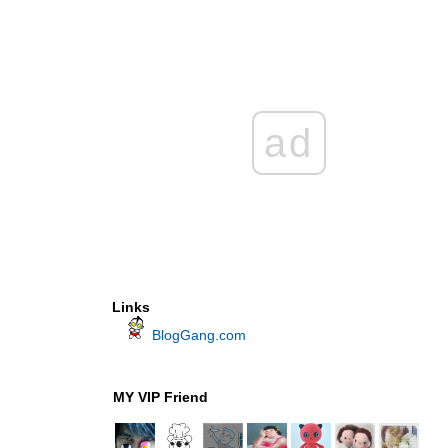
ad
Links
BlogGang.com
MY VIP Friend