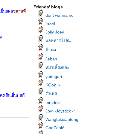
Friends' blogs
่เป็นแผล
ขนานที่
dont wanna no
fozzil
Jolly Joey
ง
พลทหารไรอัน
ป้ามด
Jeban
หมาเลี้ยงแกะ
yadegari
KOok_k
รำเพ
งเส้นเอ็น) แก้
mrsdevil
Joy*~Joystick~*
Wangtakieantong
GadZook!