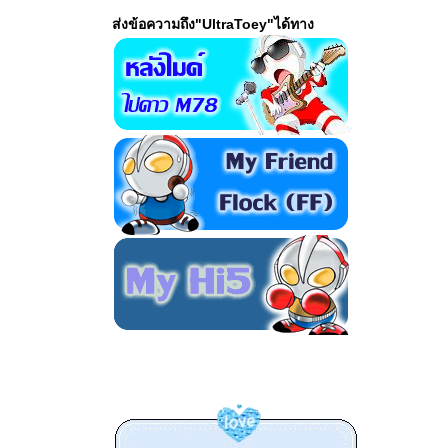
เหอเหอ ตอนนี้กำลัง
ส่งข้อความถึง"UltraToey"ได้ทาง
ต่งบล๊อกเรื่อยๆ ครับ
หาความลงตัว อิอิ มี
อะไร หลังไมค์ครับพี่
น้อง ♥