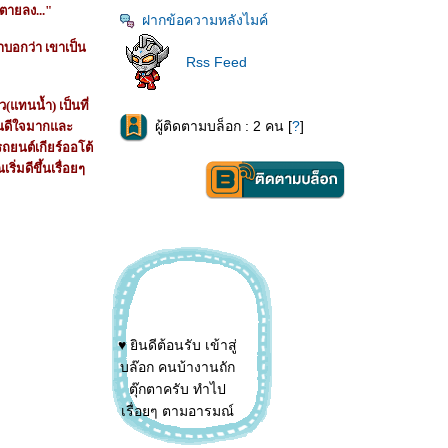
วตายลง..."
ฝากข้อความหลังไมค์
าบอกว่า เขาเป็น
Rss Feed
แทนน้ำ) เป็นที่
ผู้ติดตามบล็อก : 2 คน [
?
]
ฉันดีใจมากและ
ถยนต์เกียร์ออโต้
่มดีขึ้นเรื่อยๆ
♥ ยินดีต้อนรับ เข้าสู่
บล๊อก คนบ้างานถัก
ตุ๊กตาครับ ทำไป
เรื่อยๆ ตามอารมณ์
ศิลปินครับ ไม่อยาก
ทำ ก็ไม่ทำ ดองงาน