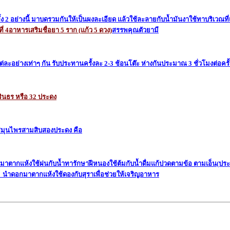
 อย่างนี้ มาบดรวมกันให้เป็นผงละเอียด แล้วใช้ละลายกับน้ำมันงาใช้ทาบริเวณที
่ 4
อาหารเสริม
ชื่อยา 5 ราก (แก้ว 5 ดวง)
สรรพคุณ
ตัวยามี
ต่ละอย่างเท่าๆ กัน รับประทานครั้งละ 2-3 ช้อนโต๊ะ ห่างกันประมาณ 3 ชั่วโมงต่อครั้
ินธร หรือ 32 ประดง
มุนไพรสามสิบสองประดง คือ
ตากแห้งใช้ฝนกับน้ำทารักษาฝีหนองใช้ต้มกับน้ำดื่มแก้ปวดตามข้อ ตามเอ็น(ประด
นำดอกมาตากแห้งใช้ดองกับสุราเพื่อช่วยให้เจริญอาหาร