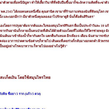
่าตัวตายเพื่อหนีปัญหา ทำให้เสี้ยววินาทีที่หยิบปืนขึ้นมาก็ชะงักความคิดที่จะฆ่าตั
 1 พค.2543 ได้เจอคนคนหนึ่งขื่อ คุณสานิต เขามาที่ร้านกาแฟของฉันที่พิษณุโลก เข
ึ่ง และบอกอีกว่า มียาตัวหนึ่งคุณลองเอาไปรักษาดูสิ นั่นก็คือต้นสิรินธร"
วเองโดยการปรุงยาต้มจากต้นและใบของสมุนไพรสิรินธร ดื่มเป็นประจำวันละ 10 แก้ว(
งจากกินยาฉันก็กลายเป็นคนป่วยที่เดินได้ด้วยตัวเองโดยที่ไม่ต้องให้ใครช่วยพยุง 
ันเดินมาเข้าห้องน้ำก็พากันตกใจ แตกตื่นกันหมด อีกเพียง 6 เดือน ฉันสามารถขับร
ด้คล่อง อาการปวดตามข้อต่างๆก็หายไป เส้นผมที่เคยร่วงก็กลับมางอกดกดำ ผิวพรรณเริ
่เป็นอยู่อย่างโรคเบาหวาน ก็หายไปเองอย่างไม่รู้ตัว"
สะเก็ดเงิน โดยใช้สมุนไพรไท
บพิษ ชื่อยา 5 ราก (แก้ว 5 ดวง)