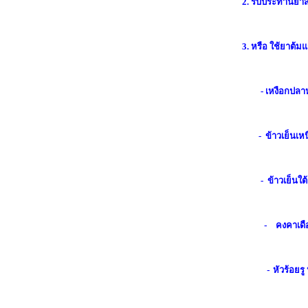
2. รับประทานยาส
3. หรือ ใช้ยาต้ม
-
เหงือกปลาห
- ข้าวเย็นเหน
-
ข้าวเย็นใต
-
คงคาเดื
-
หัวร้อยรู