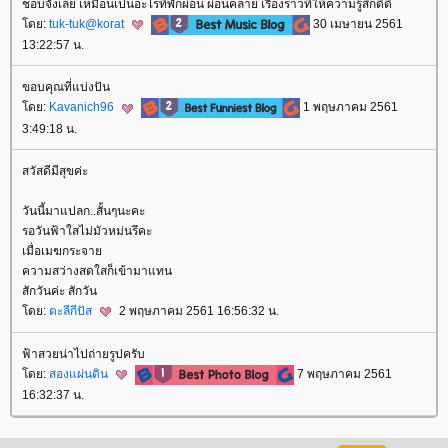
ชอบจังเลย เหมือนเป็นอะไรที่พักผ่อน ผ่อนคลาย เรื่องราวที่ให้ความรู้สึกดีดี
ดย:
tuk-tuk@korat
30 เมษายน 2561
13:22:57 น.
ขอบคุณที่แบ่งปัน
ดย:
Kavanich96
1 พฤษภาคม 2561
3:49:18 น.
สวัสดีมีสุขค่ะ
วันนี้มาแปลก..สั้นๆนะคะ
รอวันฟ้าใสไม่มัวหม่นรึคะ
เมื่อเมฆกระจา
ความสว่างสดใสก็เข้ามาแทน
สักวันค่ะ สักวัน
ดย:
ตะลีกีปัส
2 พฤษภาคม 2561 16:56:32 น.
ฟ้าสวยน่าไปถ่ายรูปครับ
ดย:
สองแผ่นดิน
7 พฤษภาคม 2561
16:32:37 น.