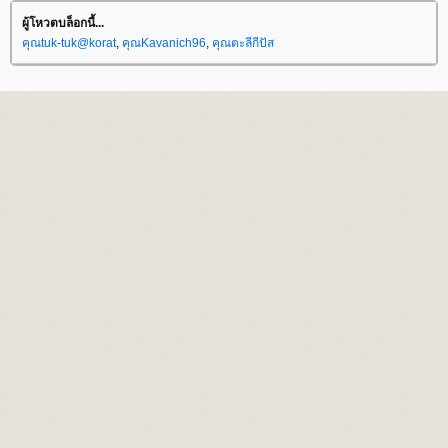
ผู้โหวตบล็อกนี้...
คุณtuk-tuk@korat
,
คุณKavanich96
,
คุณตะลีกีปัส