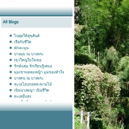
ไปสุดให้สุขสันต์
เรือกับชีวิต
พักละมุน
บางมุม ณ บางพระ
เขาใหญ่ในใจเธอ
รักษ์แสม รักเรียนรู้เสมอ
มุมเขาแหลมหญ้า มุมของหัวใจ
บางคน ณ บางพระ
ทะเลโอบกอดสะพานไม้
เนินนางพญา เนินชีวิต
ทะเลมีแสง
ลานโพธิ์ ลานอร่อยติดดิน
เกาะกูด ณ เพื่อนเอ
ทับเบิก เบิกฟ้า เบิกตะวัน
ความสุขข้างทาง สายเอเชี
สาดน้ำใจ ก่อความดี