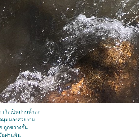
 เกิดเป็นม่านน้ำตก
เกิดมุมมองสวยงาม
ลอ ถูกขวางกั้น
ื่อผ่านพ้น