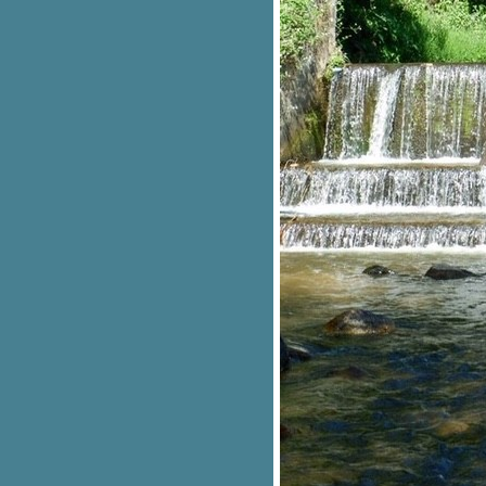
กระบี่อยู่ที่ใจ เสมอ
อุทยานสวรรค์ อุทยานชีวิต
ระนอง ละล่องลอยสู่นาวโอพี
ปากน้ำโพ โคมไฟนำชีวิต
ทุ่งโปรงทอง ปลอดโปร่งหัวใจฮิ
อ่าวนาง ตะวันพลบ บรรจบน้ำ
เชียงคาน สานเวลาถักทอใจ
ห้วยกระทิง ข้างเคียงกัน เล
ภูลังกา หมอกรั้งหัวใจ
กุมภวาปี กุมหัวใจ
หมอกเหนือใจ
ค้งน้ำของชีวิต
ร้อนขึ้น เย็นลง
น้ำตกแห่งชีวิต
สายน้ำก้าวข้ามผ่าน
สายน้ำไม่เคยตัน