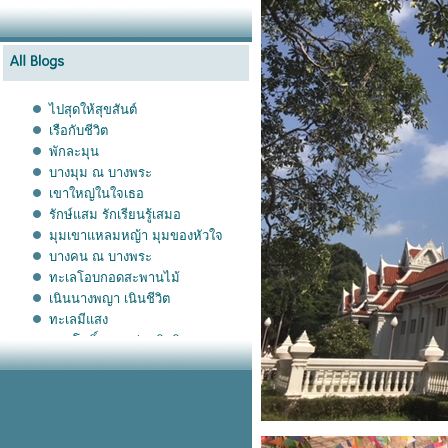
ไปสุดให้สุขสันต์
เรือกับชีวิต
พักละมุน
บางมุม ณ บางพระ
เขาใหญ่ในใจเธอ
รักษ์แสม รักเรียนรู้เสมอ
มุมเขาแหลมหญ้า มุมของหัวใจ
บางคน ณ บางพระ
ทะเลโอบกอดสะพานไม้
เนินนางพญา เนินชีวิต
ทะเลมีแสง
ลานโพธิ์ ลานอร่อยติดดิน
เกาะกูด ณ เพื่อนเอ
ทับเบิก เบิกฟ้า เบิกตะวัน
ความสุขข้างทาง สายเอเชี
สาดน้ำใจ ก่อความดี
กระบี่อยู่ที่ใจ เสมอ