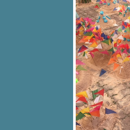
อุทยานสวรรค์ อุทยานชีวิต
ระนอง ละล่องลอยสู่นาวโอพี
ปากน้ำโพ โคมไฟนำชีวิต
ทุ่งโปรงทอง ปลอดโปร่งหัวใจฮิ
อ่าวนาง ตะวันพลบ บรรจบน้ำ
เชียงคาน สานเวลาถักทอใจ
ห้วยกระทิง ข้างเคียงกัน เล
ภูลังกา หมอกรั้งหัวใจ
กุมภวาปี กุมหัวใจ
หมอกเหนือใจ
ค้งน้ำของชีวิต
ร้อนขึ้น เย็นลง
น้ำตกแห่งชีวิต
สายน้ำก้าวข้ามผ่าน
สายน้ำไม่เคยตัน