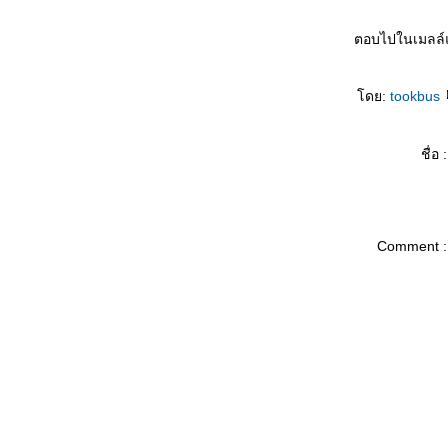
ผ้าม่านโปร่งมาแว้วว เย่ๆ
บบจำลองห้องนอนจากสถานที่จริง (เอารูปมา
ตอบไปในเมลล์
ปะๆ)
ผ้าม่าน4 (ชั้น1)
ดย:
tookbus
ติดรั้วด้วยไม้เฌอร่า ภาค1 (Season ขี้งก)
ต้นไม้ที่บ้าน
ม่ซื้อกล้วยไม้มาให้
ชื่อ :
ตู้รองเท้ารุ่นบางเฉียบ
ผ้าม่าน3
จะเอาห้องนอนแบบนี้ จะเอาๆ
งูเข้าบ้านก๊าบบ
Comment :
ผ้าม่าน2
ผ้าม่าน1
ที่ติด Wireless Router
ห้องพระกับต้นโพธิ์ทอง(ลงรักปิดทอง)