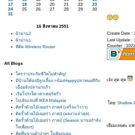
17
18
19
20
21
22
23
24
25
26
27
28
29
30
31
16 สิงหาคม 2551
Create Date :
ผ้าม่าน2
Last Update :
ผ้าม่าน1
Counter : 102
ที่ติด Wireless Router
All Blogs
ครว่าประกันชีวิตไม่สำคัญ!
เจ๋ง สุด สุด
มีบ้านก็ต้องมีลูกเลี้ยง->น้องHappyปลาหมอสีกับ
เฉื่อยจังปลานกแก้ว
เริ่มโปรเจ็ค เคาเตอร์ครัว
ไปเดินเล่นที่ IKEA Malaysia
ดย:
Shallow
ติดรั้วด้วยไม้เฌอร่า ภาค4 (เสร็จแว้ววว)
ติดรั้วด้วยไม้เฌอร่า ภาค3 (ผลงานล่าสุด)
ติดรั้วด้วยไม้เฌอร่า ภาค2 (Season มาขอกำลัง
เยี่ยมเลยค่ะ แ
จเพื่อนๆ)
ติดที่แขวนผ้าง่ายๆ ในห้องนอน