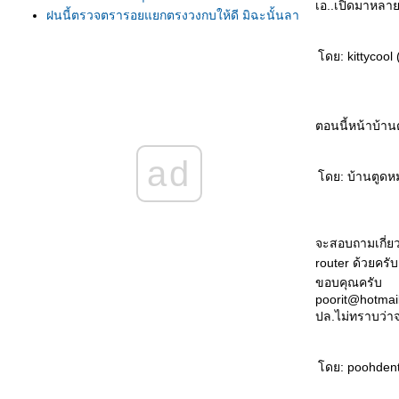
เอ..เปิดมาหลาย
ฝนนี้ตรวจตรารอยแยกตรงวงกบให้ดี มิฉะนั้นลา
มิเนตจะเป็นแบบบ้านตูดหมูค่ะ
เบื่อกับการนัดล้างแอร์แล้วนะ ใครเจอปัญหา
ดย: kittycool 
บบเรามั่งน๊า
ทำชั้นวางต้นไม้ด้วยไม้เฌอร่า อีกแล้วครับท่าน
นนน
ตอนนี้หน้าบ้า
กร๊ากๆหิมะตกที่บ้านตูดหมู ตอนจัดสวน(ภาค 1)
DIY ม่านน้ำตกด้วยท่อประปา ภาค1
ad
ลองจัดมุมนั่งเล่นบนแคร่ที่เกือบจะโรแมนติก
ดย: บ้านตูดหม
ทำสีแคร่จากบ้านนอก ที่นั่ง Dinner ของสองเรา
ห้องนอนภาค 4 เพ้นท์ลายดอกพิกุลที่ผ้าโปร่ง
ห้องนอนภาค 3 เอาไม้เฌอร่าที่เหลืออยู่มาทำบัว
จะสอบถามเกี่ยวก
ไปทำบุญวัดบางเพลิงมาแว้วว
router ด้วยครั
เสาร์นี้ไปทำบุญให้เด็กกำพร้าวัดบางเพลิงที่
ขอบคุณครับ
อยุธยา
poorit@hotmai
ห้องนอน ภาค2 ไปถอยหมอนอิงกับผ้าคาดปลา
ปล.ไม่ทราบว่าจ
เตียงที่JJ มาแว้ว (ลองวางๆดูก่อน)
ห้องนอน ภาค1 รางแขวนผ้าม่านหัวเตียง
ดย: poohdent I
เอากรอบลอยเน่าๆมาทำกรอบรูปหัวเตียง เสร็จ
ล้ว โย่วๆ