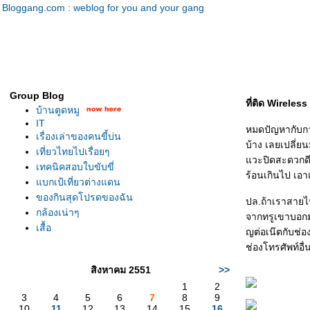
Bloggang.com : weblog for you and your gang
Group Blog
ที่ติด Wireles
บ้านตูดหมู
IT
หมดปัญหากับกา
เรื่องเล่าของคนขี้บ่น
บ้าง เลยเปลี่ย
เที่ยวไทยไปเรื่อยๆ
วะปิดสะดวกดี) 
เทคนิคสอบใบขับขี่
ร้อนเกินไป เ
บกเป้เที่ยวต่างแดน
ของกินสุดโปรดของฉัน
ปล.ถ้าเราสายไป
กล้องเน่าๆ
จากทรูเขาบอกมา
เสื้อ
ญต่อเน๊ตกับช่
ช่องโทรศัพท์อื่
สิงหาคม 2551
>>
1
2
3
4
5
6
7
8
9
10
11
12
13
14
15
16