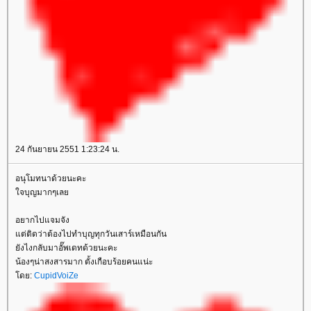
24 กันยายน 2551 1:23:24 น.
อนุโมทนาด้วยนะคะ
จบุญมากๆเล
อยากไปแจมจัง
ต่ติดว่าต้องไปทำบุญทุกวันเสาร์เหมือนกัน
ังไงกลับมาอั๊พเดทด้วยนะคะ
น้องๆน่าสงสารมาก ตั้งเกือบร้อยคนแน่ะ
ดย:
CupidVoiZe