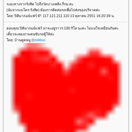
ระยะทางจากรังสิต ไปถึงวัดบางเพลิง กี่กม.คะ
(นับจากแมโคร-รังสิต) ต้องการติดต่อรถเพื่อไปส่งของบริจาคค่ะ
ดย: ปิติมา/เมย์แฟร์ IP: 117.121.211.110 13 ตุลาคม 2551 16:20:39 น.
ตอบคุณ ปิติมา/เมย์แฟร์ น่าจะอยู่ราวๆ 100 กิโล นะคะ ไม่แน่ใจเหมือนกันค่ะ
เดี๋ยวจะลองถามคนขับรถตู้ให้ค่ะ
ดย: บ้านตูดหมู (
tookbus