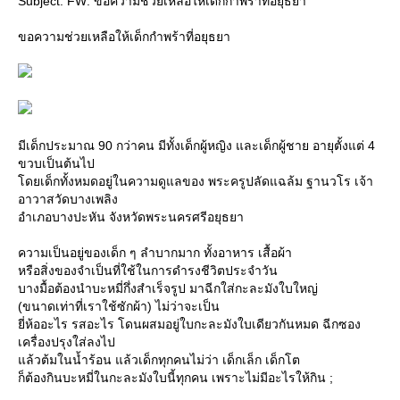
Subject: FW: ขอความช่วยเหลือให้เด็กกำพร้าที่อยุธยา
ขอความช่วยเหลือให้เด็กกำพร้าที่อยุธยา
มีเด็กประมาณ 90 กว่าคน มีทั้งเด็กผู้หญิง และเด็กผู้ชาย อายุตั้งแต่ 4
ขวบเป็นต้นไป
ดยเด็กทั้งหมดอยู่ในความดูแลของ พระครูปลัดแฉล้ม ฐานวโร เจ้า
อาวาสวัดบางเพลิง
อำเภอบางปะหัน จังหวัดพระนครศรีอยุธยา
ความเป็นอยู่ของเด็ก ๆ ลำบากมาก ทั้งอาหาร เสื้อผ้า
หรือสิ่งของจำเป็นที่ใช้ในการดำรงชีวิตประจำวัน
บางมื้อต้องนำบะหมี่กึ่งสำเร็จรูป มาฉีกใส่กะละมังใบใหญ่
(ขนาดเท่าที่เราใช้ซักผ้า) ไม่ว่าจะเป็น
ี่ห้ออะไร รสอะไร โดนผสมอยู่ใบกะละมังใบเดียวกันหมด ฉีกซอง
เครื่องปรุงใส่ลงไป
ล้วต้มในน้ำร้อน แล้วเด็กทุกคนไม่ว่า เด็กเล็ก เด็กโต
ก็ต้องกินบะหมี่ในกะละมังใบนี้ทุกคน เพราะไม่มีอะไรให้กิน ;