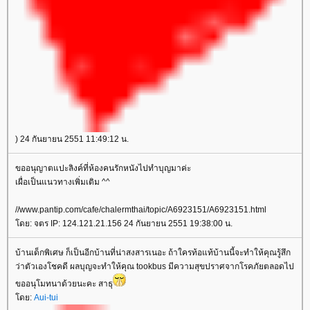
) 24 กันยายน 2551 11:49:12 น.
ขออนุญาตแปะลิงค์ที่ห้องคนรักหนังไปทำบุญมาค่ะ
เผื่อเป็นแนวทางเพิ่มเติม ^^
//www.pantip.com/cafe/chalermthai/topic/A6923151/A6923151.html
ดย: จตร IP: 124.121.21.156 24 กันยายน 2551 19:38:00 น.
บ้านเด็กพิเศษ ก็เป็นอีกบ้านที่น่าสงสารเนอะ ถ้าใครท้อแท้บ้านนี้จะทำให้คุณรู้สึก
ว่าตัวเองโชคดี ผลบุญจะทำให้คุณ tookbus มีความสุขปราศจากโรคภัยตลอดไป
ขออนุโมทนาด้วยนะคะ สาธุ
ดย:
Aui-tui