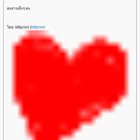
สงสารเด็กๆ ค่ะ
ดย: kittycool (
kittycool