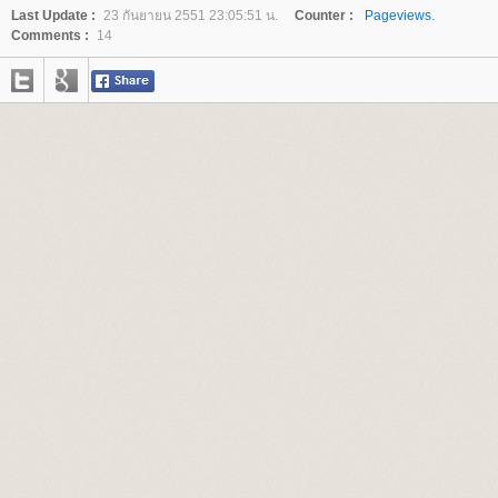
Last Update :
23 กันยายน 2551 23:05:51 น.
Counter :
Pageviews.
Comments :
14