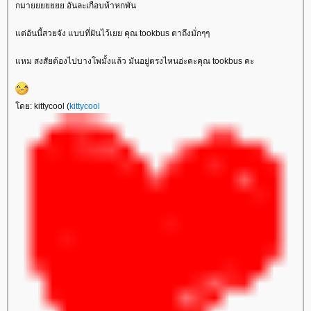
กมายยยยยยย อันละเกือบห้าหกพัน
ต่อันนี้สวยจัง แบบที่ฝันไว้เยย คุณ tookbus ตาถึงมั่กๆๆ
หม สงสัยต้องไปบางโพมั้งแล้ว มันอยู่ตรงไหนอ่ะคะคุณ tookbus คะ
ดย: kittycool (
kittycool