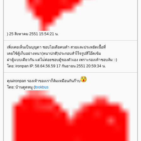
) 25 สิงหาคม 2551 15:54:21 น.
เพิ่งเคยเห็นเป็นบุญตา ชอบไอเดียคนทำ สวยและประหยัดเนื้อที่
เคยใช้ตู้เก็บอย่างหนา(หนาปกติ)ประกอบสำเ็ร็จรูปสีโอ๊คเข้ม
ฝาตู้แบบเดียวกัน แต่ไม่่ค่อยชอบตู้ของตัวเอง เพราะรองเท้าชอบล้ม :-)
ดย: ironpan IP: 58.64.56.59 17 กันยายน 2551 20:59:34 น.
คุณironpan รองเท้าของเราก็ล้มเหมือนกันก๊าบ
ดย: บ้านตูดหมู (
tookbus