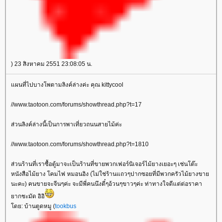
) 23 สิงหาคม 2551 23:08:05 น.
ผนที่ไปบางโพตามลิงค์ล่างค่ะ คุณ kittycool
//www.taotoon.com/forums/showthread.php?t=17
ส่วนลิงค์ล่างนี้เป็นการพาเที่ยวถนนสายไม้ค่ะ
//www.taotoon.com/forums/showthread.php?t=1810
ส่วนร้านที่เราซื้อตู้มาจะเป็นร้านที่ขายพวกเฟอร์นิเจอร์ไม้ยางเยอะๆ เช่นโต๊ะ
หนังสือไม้ยาง โคมไฟ หมอนอิง (ไม่ใช่ร้านแถวๆปากซอยที่มีพวกครัวไม้ยางขา
นะคะ) คนขายจะจีนๆค่ะ จะมีพี่คนนึงตี๋ๆอ้วนๆขาวๆค่ะ ท่าทางใจดีแต่ต่อราคา
ากชะมัด อิอิ
ดย: บ้านตูดหมู (
tookbus