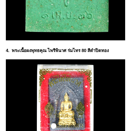
4. พระเนื้อผงพุทธคุณ ไพรีพินาศ ร่มไทร 80 สีดำปิดทอง