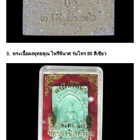
3. พระเนื้อผงพุทธคุณ ไพรีพินาศ ร่มไทร 80 สีเขียว