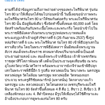
เนื้อนวะโลหะ
ตามที่ได้นำข้อมูลรวมถึงภาพถ่ายต่างๆของพระไพรีพินาศ รุ่นร่ม
ไทร 80 มาให้เพื่อนๆได้ชมไปก่อนหน้านี้ วันนี้เลยขอนำภาพพระ
ผงไพรีพินาศร่มไทร 80 มาให้ชมกันต่อครับ พระผงไพรีพินาศร่ม
ไทร 80 นั้น มีอยู่พิมพ์เดียว ซึ่งจัดทำขึ้นทั้งหมด 60,000 องค์ โด
จัดสร้างพร้อมกันกับพระเนื้อโลหะและพระกริ่ง โดยนำเข้าไปใน
พระราชพิธีมังคลาภิเษกพระบรมรูปหล่อพระบาทสมเด็จ
พระมงกุฎเกล้าเจ้าอยู่หัวรัชกาลที่ 6 (26 กันยายน 2537) ซึ่งรูป
หล่อรัชกาลที่ 6 และ พระไพรีพินาศ ร่มไทร 80 เข้าพิธีปลุกเสกใน
คราเดียวกัน โดยในพระราชพิธีมังคลาฯ นั้นมีสมเด็จพระญาณ
สังวร สมเด็จพระสังฆราช สกลมหาสังฆปรินายกเสด็จเป็นองค์
ประธานฝ่ายสงฆ์ และ สมเด็จพระเจ้าภคินีเธอ เจ้าฟ้าเพชรรัตน
ราชสุดาสิริโสภาพัณณวดี เสด็จเป็นประธานจุดเทียนชัย ณ พระ
อุโบสถวัดบวรนิเวศวิหาร พร้อมพระอาจารย์เกจิร่วมเข้าพิธีปลุก
เสกในพระราชพิธีนี้อีก 5 รูปคือ
หลวงพ่อเปิ่น วัดบางพระ นครปฐม
หลวงพ่อพูล วัดไผ่ล้อม นครปฐม
หลวงพ่อยิด วัดหนองจอก
ประจวบ
พระครูศิริชัยคณารักษ์ (มหาสนั่น) วัดกลางบางแก้ว
นครปฐม และ
หลวงพ่อแผ่ว วัดโตนดหลวง เพชรบุรี
พระผงไพรี
พินาศ ร่มไทร 80 จัดทำขึ้นทั้งหมด 4 สี คือ 1. สีขาว 2. สีเขียว 3. สี
เหลืองฟักทอง และ 4. สีดำปิดทอง มีรูปให้เพื่อนๆได้ใช้ศึกษาและ
อ้างอิงประกอบการดูพระผงร่มไทร 80 ครับ