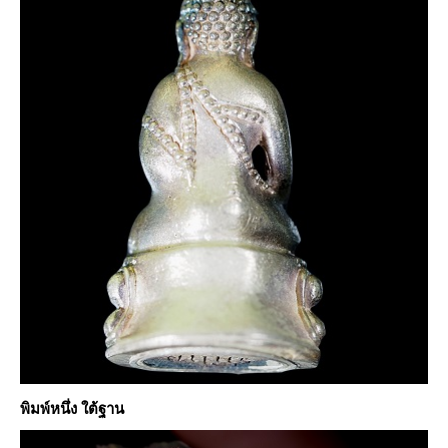
พิมพ์หนึ่ง ใต้ฐาน