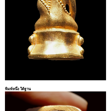
พิมพ์หนึ่ง ใต้ฐาน