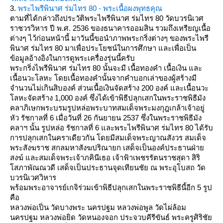
3.
พระไพรีพินาศ ร่มไทร 80 - พระเนื้อผงพุทธคุณ
ตามที่ได้กล่าวถึงประวัติพระไพรีพินาศ ร่มไทร 80 วัดบวรนิเวศ
ราชวรวิหาร ปี พ.ศ. 2536 ของธนาคารออมสิน รวมถึงเหรียญเนื้อ
ต่างๆ ไว้ก่อนหน้านี้ มาวันนี้ขอนำภาพพระกริ่งต่างๆ ของพระไพรี
พินาศ ร่มไทร 80 มาเพื่อประโยชน์ในการศึกษา และเพื่อเป็น
ข้อมูลอ้างอิงในการดูพระเครื่องรุ่นนี้ครับ
พระกริ่งไพรีพินาศ ร่มไทร 80 นั้นจะมี เนื้อทองคำ เนื้อเงิน และ
เนื้อนวะโลหะ โดยเนื้อทองคำนั้นจากคำบอกเล่าของผู้สร้างมี
จำนวนไม่เกินสิบองค์ ส่วนเนื้อเงินจัดสร้าง 200 องค์ และเนื้อนวะ
ลหะจัดสร้าง 1,000 องค์ ซึ่งได้เข้าพิธีปลุกเสกในพระราชพิธีมัง
คลาภิเษกพระบรมรูปหล่อพระบาทสมเด็จพระมงกุฎเกล้าเจ้าอยู่
หัว รัชกาลที่ 6 เมื่อวันที่ 26 กันยายน 2537 ซึ่งในพระราชพิธีมัง
คลาฯ นั้น รูปหล่อ รัชกาลที่ 6 และพระไพรีพินาศ ร่มไทร 80 ได้รับ
การปลุกเสกในคราเดียวกัน โดยมีสมเด็จพระญาณสังวร สมเด็จ
พระสังฆราช สกลมหาสังฆปริณายก เสด็จเป็นองค์ประธานฝ่า
สงฆ์ และสมเด็จพระเจ้าภคินีเธอ เจ้าฟ้าเพชรรัตนราชสุดา สิริ
สภาพัณณวดี เสด็จเป็นประธานจุดเทียนชัย ณ พระอุโบสถ วัด
บวรนิเวศวิหาร
พร้อมพระอาจารย์เกจิร่วมเข้าพิธีปลุกเสกในพระราชพิธีนี้อีก 5 รูป
คือ
หลวงพ่อเปิ่น วัดบางพระ นครปฐม
หลวงพ่อพูล วัดไผ่ล้อม
นครปฐม
หลวงพ่อยิด วัดหนองจอก ประจวบคีรีขันธ์
พระครูศิริชั