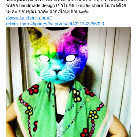
พันคอ handmade design เข้าไปกด likeและ share ใน เพจด้ว
นะคะ ขอบคุณมากค่ะ ฝากเพื่อนๆด้วยนะคะ
//www.facebook.com/?
ref=tn_tnmn#!/pages/Iscarves/244221342296320