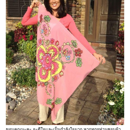
ขอบคุณนะคะ จะดีใจและเป็นกำลังใจมาก หากทุกๆท่านชอบผ้า