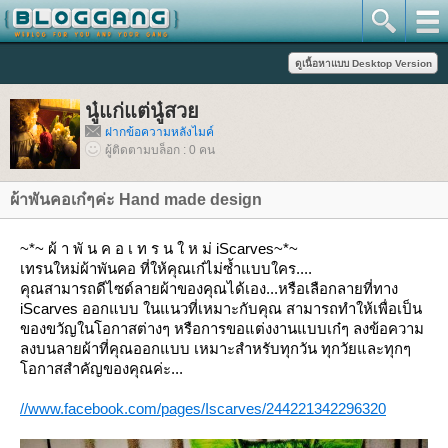
นู๋แก่แต่นู๋สว
ฝากข้อความหลังไมค์
ผู้ติดตามบล็อก : 0 คน
ผ้าพันคอเก๋ๆค่ะ Hand made design
~*~ ผ้ า พั น ค อ เ ท ร น ใ ห ม่ iScarves~*~
เทรนใหม่ผ้าพันคอ ที่ให้คุณเก๋ไม่ซ้ำแบบใคร....
คุณสามารถดีไซด์ลายผ้าของคุณได้เอง...หรือเลือกลายที่ทาง
iScarves ออกแบบ ในแนวที่เหมาะกับคุณ สามารถทำให้เพื่อเป็น
ของขวัญในโอกาสต่างๆ หรือการขอแต่งงานแบบเก๋ๆ ลงข้อความ
ลงบนลายผ้าที่คุณออกแบบ เหมาะสำหรับทุกวัน ทุกวัยและทุกๆ
อกาสสำคัญของคุณค่ะ...
//www.facebook.com/pages/Iscarves/244221342296320