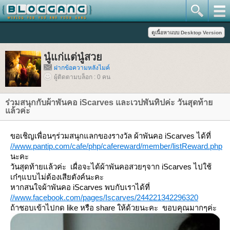
นู๋แก่แต่นู๋สว
ฝากข้อความหลังไมค์
ผู้ติดตามบล็อก : 0 คน
ร่วมสนุกกับผ้าพันคอ iScarves และเวปพันทิปค่ะ วันสุดท้า
ล้วค่ะ
ขอเชิญเพื่อนๆร่วมสนุกแลกของรางวัล ผ้าพันคอ iScarves ได้ที่
//www.pantip.com/cafe/php/cafereward/member/listReward.php
นะคะ
วันสุดท้ายแล้วค่ะ เผื่อจะได้ผ้าพันคอสวยๆจาก iScarves ไปใช้
เก๋ๆแบบไม่ต้องเสียตังค์นะคะ
หากสนใจผ้าพันคอ iScarves พบกับเราได้ที่
//www.facebook.com/pages/Iscarves/244221342296320
ถ้าชอบเข้าไปกด like หรือ share ให้ด้วยนะคะ ขอบคุณมากๆค่ะ