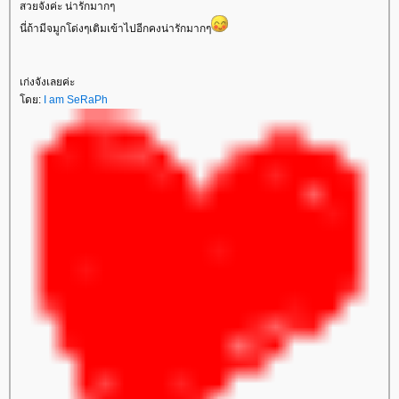
สวยจังค่ะ น่ารักมากๆ
นี่ถ้ามีจมูกโด่งๆเติมเข้าไปอีกคงน่ารักมากๆ
เก่งจังเลยค่ะ
ดย:
I am SeRaPh