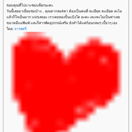
ขอบคุณที่ไปแวะชมบล๊อกนะคะ
วันนี้เลยมาเยี่ยมชมบ้าง... คุณตากลม4ตา ต้องเป็นคนที่ ละเอียด ละเมียด ละไม
ล้วก็ใจเย็นมาก แน่ๆเลยอะ เราเคยลองปั้นแป้งโด อะคะ เละเทะไม่เป็นท่าเล
ขนาดมีแม่พิมพ์ และก็สารพัดอุปกรณ์เสริม ยังทำได้แค่ก้อนกลมๆ เบี้ยวๆ เอง
ดย:
จารสตรี