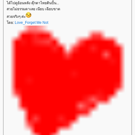
ได้ไปดูย้อนหลัง ตุ๊กตาไทยดินปั้น...
สวยไม่ธรรมดาเลย เนียบ เฉียบขาด
สวยจริงๆ ค่ะ
ดย:
Love_Forget Me Not