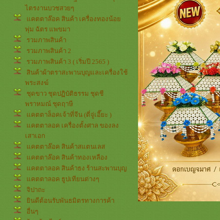
ไตรงานบวชสวยๆ
คตตาล๊อค สินค้า เครื่องทองน้อ
พุ่ม ฉัตร แพขมา
รวมภาพสินค้า
รวมภาพสินค้า 2
รวมภาพสินค้า 3 ( เริ่มปี 2565 )
สินค้าผ้าตราสะพานบุญและเครื่องใช้
พระสงฆ์
ชุดขาว ชุดปฏิบัติธรรม ชุดชี
พราหมณ์ ชุดฤาษี
คตตาล็อคเจ้าที่จีน (ตี่จู่เอี๊ยะ )
คตตาลอค เครื่องตั้งศาล ของลง
เสาเอก
คตตาล๊อค สินค้าสแตนเลส
คตตาล๊อค สินค้าทองเหลือง
คตตาลอค สินค้าธง ร้านสะพานบุญ
คตตาลอค ธูปเทียนต่างๆ
จิปาถะ
ินดีต้อนรับพันธมิตรทางการค้า
อื่นๆ