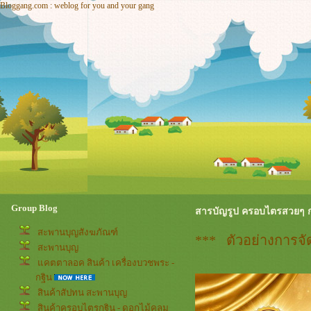
Bloggang.com : weblog for you and your gang
Group Blog
สารบัญรูป ครอบไตรสวยๆ 
สะพานบุญสังฆภัณฑ์
*** ตัวอย่างการจั
สะพานบุญ
คตตาลอค สินค้า เครื่องบวชพระ -
กฐิน
สินค้าสัปทน สะพานบุญ
สินค้าครอบไตรกฐิน - ดอกไม้คลุม