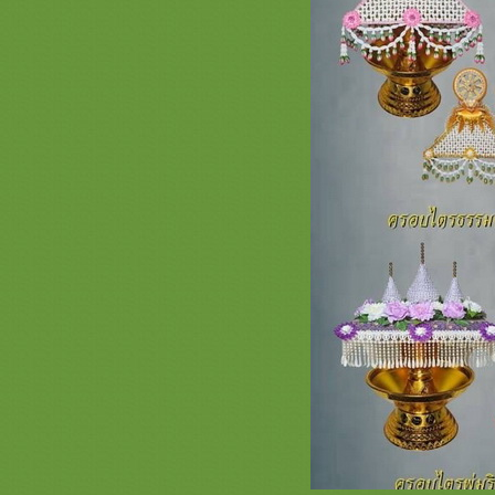
ไตร #พานแว่นฟ้า #แพขมา #กรว
อุปัชฌาย์ #ต้นเทียน
อุปัชฌาย์ #ตาลปัตรกฐิน
รวมภาพสินค้า สีแดง 2 ชุดบวชพระ
หม่สีแดง ยกขบวนความสวยสีแดง
รงฤทธิ์ ตาลปัตรสีแดง
รีวิวร่มโพกฐิน สะพานบุญ 089-
6891465 ( หน้า 2 ) #พุ่มกฐิน #ต้นกฐิน
#เจ้าภาพกฐิน #งานทอดกฐินสามัคคี
รวมภาพงานปักย่าม ตาลปัตรสวยๆ
สัปทนสวยๆ หมอนอิง 2563
รวมภาพงานสีทอง 3 ( งานบวช ทอด
กฐิน สวยๆ สีทอง ) ชุดกฐินพรีเมี่ยม
เครื่องบวชพรีเมี่ยม สังฆทานหรูๆ
เครื่องใช้พระสงฆ์ หมวด ที่นอน
หมอน มุ้ง เสื่อ ผ้าห่ม สะพานบุญ
*** ราคาเสื้อคลุมนาคสวยๆ ผ้านุ่ง
นาค งามๆ ร้านสะพานบุญรามอินทรา
089-6891465ชุดบวชพรีเมี่ยม
ร่มโพเงินโพทอง กฐิน สะพานบุญ พุ่ม
กฐินสวยๆ @saphanboon109