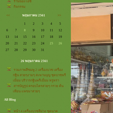
ร้านน้องไอซ์
กิจกรรม
<<
พฤษภาคม 2561
>>
1
2
3
4
5
6
7
8
9
10
11
12
13
14
15
16
17
18
19
20
21
22
23
24
25
26
27
28
29
30
31
26 พฤษภาคม 2561
รวมภาพสีชมพู 2 เครื่องบวช เครื่อง
กฐิน สวยๆงามๆ สะพานบุญ ชุดบวชพรี
เมี่ยม บริวารกฐินพรีเมี่ยม หรูหรา
สารบัญรูป ครอบไตรสวยๆ กรวย ต้น
เทียน แพขมาสวยๆ
All Blog
หน้า 4 เครื่องบวชสีม่วง ชุดนาค