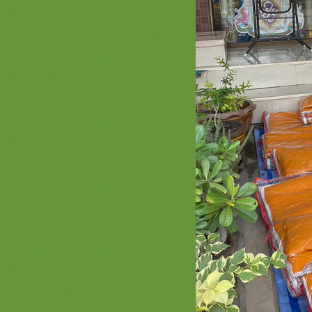
รวมภาพสินค้า สีแดง 2 ชุดบวชพระ
หม่สีแดง ยกขบวนความสวยสีแดง
รงฤทธิ์ ตาลปัตรสีแดง
รีวิวร่มโพกฐิน สะพานบุญ 089-
6891465 ( หน้า 2 ) #พุ่มกฐิน #ต้นกฐิน
#เจ้าภาพกฐิน #งานทอดกฐินสามัคคี
รวมภาพงานปักย่าม ตาลปัตรสวยๆ
สัปทนสวยๆ หมอนอิง 2563
รวมภาพงานสีทอง 3 ( งานบวช ทอด
กฐิน สวยๆ สีทอง ) ชุดกฐินพรีเมี่ยม
เครื่องบวชพรีเมี่ยม สังฆทานหรูๆ
เครื่องใช้พระสงฆ์ หมวด ที่นอน
หมอน มุ้ง เสื่อ ผ้าห่ม สะพานบุญ
*** ราคาเสื้อคลุมนาคสวยๆ ผ้านุ่ง
นาค งามๆ ร้านสะพานบุญรามอินทรา
089-6891465ชุดบวชพรีเมี่ยม
ร่มโพเงินโพทอง กฐิน สะพานบุญ พุ่ม
กฐินสวยๆ @saphanboon109
สินค้าสวยๆ สั่งทำ สีน้ำเงิน ตาลปัตร
่าม สัปทน หมอนอิง สะพานบุญ
เครื่องบวชพรีเมี่ยม กฐินสุดหรู