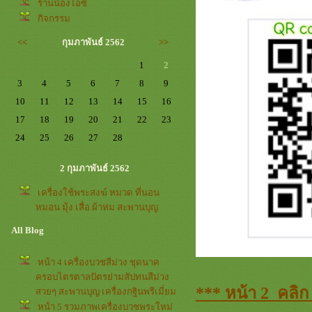
ร้านน้องไอซ์
กิจกรรม
<<
กุมภาพันธ์ 2562
>>
1
2
3
4
5
6
7
8
9
10
11
12
13
14
15
16
17
18
19
20
21
22
23
24
25
26
27
28
2 กุมภาพันธ์ 2562
เครื่องใช้พระสงฆ์ หมวด ที่นอน
หมอน มุ้ง เสื่อ ผ้าห่ม สะพานบุญ
All Blog
หน้า 4 เครื่องบวชสีม่วง ชุดนาค
ครอบไตรตาลปัตรย่ามสัปทนสีม่วง
*** หน้า 2 คลิก
สวยๆ สะพานบุญ เครื่องกฐินพรีเมี่ยม
หน้า 5 รวมภาพเครื่องบวชพระใหม่