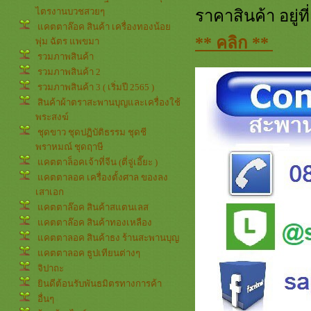
ไตรงานบวชสวยๆ
ราคาสินค้า อยู่ท
คตตาล๊อค สินค้า เครื่องทองน้อ
** คลิก **
พุ่ม ฉัตร แพขมา
รวมภาพสินค้า
รวมภาพสินค้า 2
รวมภาพสินค้า 3 ( เริ่มปี 2565 )
สินค้าผ้าตราสะพานบุญและเครื่องใช้
พระสงฆ์
ชุดขาว ชุดปฏิบัติธรรม ชุดชี
พราหมณ์ ชุดฤาษี
คตตาล็อคเจ้าที่จีน (ตี่จู่เอี๊ยะ )
คตตาลอค เครื่องตั้งศาล ของลง
เสาเอก
คตตาล๊อค สินค้าสแตนเลส
คตตาล๊อค สินค้าทองเหลือง
คตตาลอค สินค้าธง ร้านสะพานบุญ
คตตาลอค ธูปเทียนต่างๆ
จิปาถะ
ินดีต้อนรับพันธมิตรทางการค้า
อื่นๆ