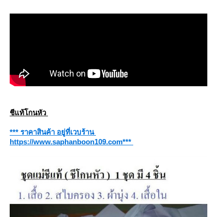
ชีแท้โกนหัว
*** ราคาสินค้า อยู่ที่เวบร้าน
https://www.saphanboon109.com***