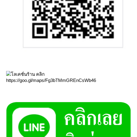
ลเคชั่นร้าน คลิก
https://goo.gl/maps/Fg3bTMmGREnCsWb46