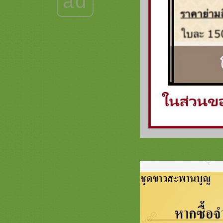
ad
ขนาดของชุดปฏิบัติธรรม ชุดขาว ชุด
ชีพราหมณ์
การเลือกซื้อเสื้อผ้า สำหรับบวชชี
พราหมณ์ (หรือ เนกขัมมะ ) และ ชี
กนหัว (ชีแท้ ) ต่างกันอย่างไร ?
เสื้อผ้าชุดขาว ชุดปฏิบัติธรรม ชุดชี
พราหมณ์ ชุดเด็ก แบบต่างๆ