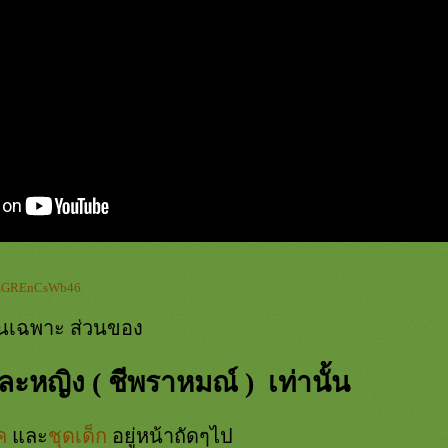
TMmGREnCsWb46
ียนเฉพาะ ส่วนของ
ะหญิง ( ชีพราหมณ์ ) เท่านั้น
ค
ละ
ชุดเด็ก
อยู่หน้าถัดๆไป