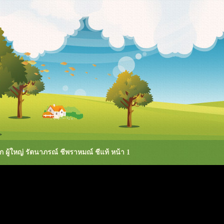
ก ผู้ใหญ่ รัตนาภรณ์ ชีพราหมณ์ ชีแท้ หน้า 1