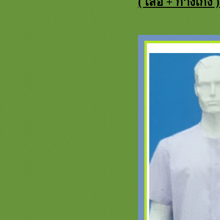
( เสื้อ + กางเกง 