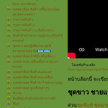
ไตรงานบวชสวยๆ
คตตาล๊อค สินค้า เครื่องทองน้อ
พุ่ม ฉัตร แพขมา
รวมภาพสินค้า
รวมภาพสินค้า 2
รวมภาพสินค้า 3 ( เริ่มปี 2565 )
สินค้าผ้าตราสะพานบุญและเครื่องใช้
พระสงฆ์
ชุดขาว ชุดปฏิบัติธรรม ชุดชี
พราหมณ์ ชุดฤาษี
คตตาล็อคเจ้าที่จีน (ตี่จู่เอี๊ยะ )
คตตาลอค เครื่องตั้งศาล ของลง
ลเคชั่นร้าน คลิก
เสาเอก
https://goo.gl/maps/Fg3b
คตตาล๊อค สินค้าสแตนเลส
คตตาล๊อค สินค้าทองเหลือง
หน้าบล๊อกนี้ จะเข
คตตาลอค สินค้าธง ร้านสะพานบุญ
คตตาลอค ธูปเทียนต่างๆ
ชุดขาว ชายแล
จิปาถะ
ินดีต้อนรับพันธมิตรทางการค้า
อื่นๆ
ส่วน
ชุดชีแท้ ชุดนา