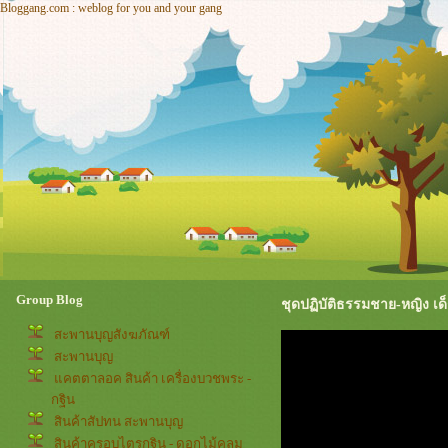
Bloggang.com : weblog for you and your gang
Group Blog
ชุดปฏิบัติธรรมชาย-หญิง เด็
สะพานบุญสังฆภัณฑ์
สะพานบุญ
คตตาลอค สินค้า เครื่องบวชพระ -
กฐิน
สินค้าสัปทน สะพานบุญ
สินค้าครอบไตรกฐิน - ดอกไม้คลุม