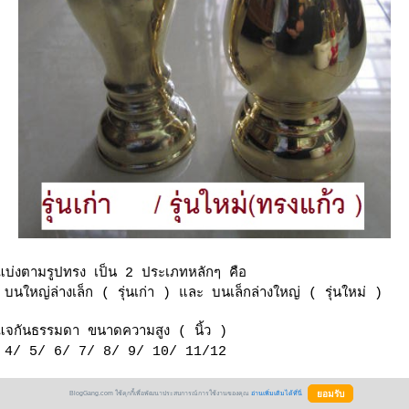
บ่งตามรูปทรง เป็น 2 ประเภทหลักๆ คือ
บนใหญ่ล่างเล็ก ( รุ่นเก่า ) และ บนเล็กล่างใหญ่ ( รุ่นใหม่ )
จกันธรรมดา ขนาดความสูง ( นิ้ว )
4/ 5/ 6/ 7/ 8/ 9/ 10/ 11/12
จกันทรงแก้ว ( รุ่นใหม่ ) ขนาดความสูง ( นิ้ว )
BlogGang.com ใช้คุกกี้เพื่อพัฒนาประสบการณ์การใช้งานของคุณ
อ่านเพิ่มเติมได้ที่นี่