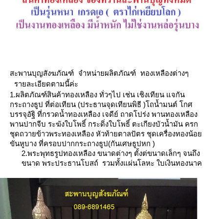
สะพานบุญสังฆภัณฑ์ จำหน่ายผลิตภัณฑ์ ทองเหลืองต่างๆ
รายละเอียดตามนี้ค่ะ
1.ผลิตภัณฑ์สินค้าทองเหลือง ทั่วๆไป เช่น เชิงเทียน แจกัน
กระถางธูป ที่ต่อเทียน (ประธานจุดเทียนพิธี )
ถน้ำมนต์ โกศ
บรรจุอัฐิ ที่กรวดน้ำทองเหลือง เจดีย์ ถาดโปร่ง พานทองเหลือง
พานปากจีบ ระฆังใบโพธิ์ กระดิ่งใบโพธิ์ ตะเกียงบัวน้ำมัน
ครก
ชุดถวายข้าวพระทองเหลือง หัวท้ายตาลปัตร ชุดเครื่องทองน้อ
ขันหูบาง
ที่ครอบปากกระถางธูป(กันเศษธูปหก )
2.พระพุทธรูปทองเหลือง ขนาดต่างๆ ตั้งต่ขนาดเล็กๆ จนถึง
ขนาด พระประธานโบสถ์ รวมทั้งแผ่นโลหะ ใบเงินทองนาค