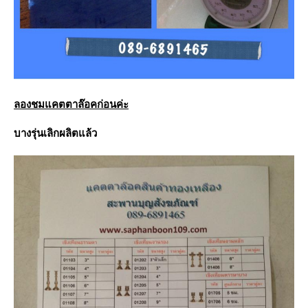
ลองชมแคตตาล๊อคก่อนค่ะ
บางรุ่นเลิกผลิตแล้ว