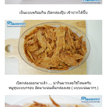
เป็นแบบพร้อมกิน เปิดกล่องปุ๊บ เข้าปากได้ปั๊บ
เปิดกล่องออกมาแล้ว .... น่ากินมากเลยใช่ไหมครับ
หมูทุบแบบกรอบ อัดมาแน่นเต็มกล่องเลย ( แบบแน่นมากๆ )