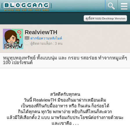
RealviewTH
ฝากข้อความหลังไมค์
ผู้ติดตามบล็อก : 3 คน
หมูทุบทองทรัพย์ ทั้งแบบนุ่ม และ กรอบ รสอร่อย ทำจากหมูแท้ๆ
100 เปอร์เซนต์
สวัสดีครับทุกคน
วันนี้
RealviewTH
มีของกินมาฝากเหมือนเดิม
เป็นของที่กินกับมื้ออาหาร หรือ กินเล่น ก็อร่อยได้
กินได้ทุกคน ทุกวัย พกพาง่าย หยิบกินที่ไหนก็สะดวก
ล้วมีให้เลือกตั้ง 2 แบบ มาพร้อมกับประโยชน์ต่อร่างกายด้วยนะ
ละเขาคือ . . .