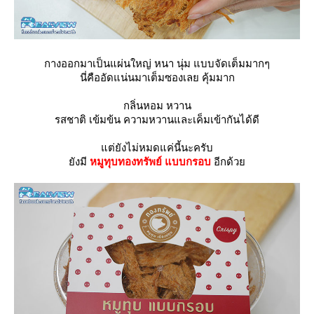
กางออกมาเป็นแผ่นใหญ่ หนา นุ่ม แบบจัดเต็มมากๆ
นี่คืออัดแน่นมาเต็มซองเลย คุ้มมาก
กลิ่นหอม หวาน
รสชาติ เข้มข้น ความหวานและเค็มเข้ากันได้ดี
ต่ยังไม่หมดแค่นี้นะครับ
ังมี
หมูทุบทองทรัพย์ แบบกรอบ
อีกด้ว