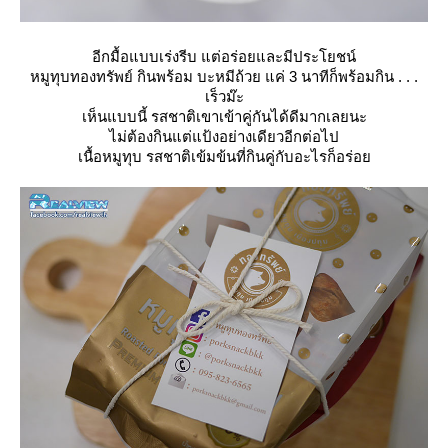
อีกมื้อแบบเร่งรีบ แต่อร่อยและมีประโยชน์
หมูทุบทองทรัพย์ กินพร้อม บะหมีถ้วย แค่ 3 นาทีก็พร้อมกิน . . .
เร็วม๊ะ
เห็นแบบนี้ รสชาติเขาเข้าคู่กันได้ดีมากเลยนะ
ไม่ต้องกินแต่แป้งอย่างเดียวอีกต่อไป
เนื้อหมูทุบ รสชาติเข้มข้นที่กินคู่กับอะไรก็อร่อ