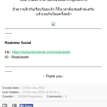
ั่วความหิวกันเรียบร้อยแล้ว ก็ถึงเวลาต้องขอตัวล่ะครับ
ล้วเจอกันใหม่ครั้งหน้า
---------------------------------------------------------------------------------
------
Realview Social
FB : 
https://www.facebook.com/realviewth
IG : Realviewth
---------------------------------------------------------------------------------
------
- Thank you -
Create Date :
13 ธันวาคม 2559
Last Update :
14 ธันวาคม 2559 14:30:15 น.
Counter :
230306 Pageviews.
Comments :
0