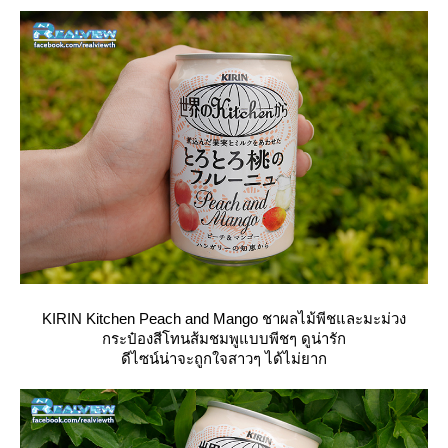
KIRIN Kitchen Peach and Mango ชาผลไม้พีชและมะม่วง
กระป๋องสีโทนส้มชมพูแบบพีชๆ ดูน่ารัก
ดีไซน์น่าจะถูกใจสาวๆ ได้ไม่ยาก