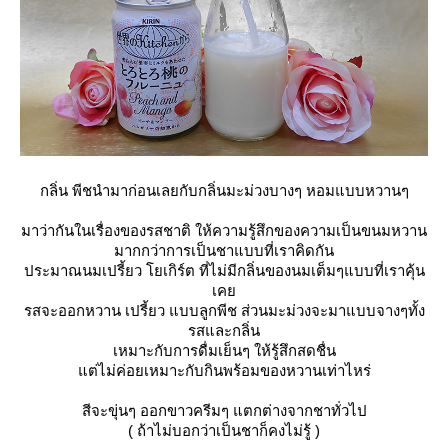
กลิ่น พีชนำมาก่อนเลยกับกลิ่นมะม่วงบางๆ หอมแบบหวานๆ
มาว่ากันในเรื่องของรสชาติ ให้ความรู้สึกของความเป็นขนมหวาน
มากกว่าการเป็นชาแบบที่เราคิดกัน
ประมาณนมเปรี้ยว โยเกิร์ต ที่ไม่มีกลิ่นของนมเต็มๆแบบที่เราคุ้น
เค
รสจะออกหวาน เปรี้ยว แบบลูกพีช ส่วนมะม่วงจะมาแบบจางๆทั้ง
รสและกลิ่น
เหมาะกับการดื่มเย็นๆ ให้รู้สึกสดชื่น
ต่ไม่ค่อยเหมาะกับกินพร้อมของหวานเท่าไหร่
สีจะขุ่นๆ ออกขาวครีมๆ แตกต่างจากชาทั่วไป
( ถ้าไม่บอกว่าเป็นชาก็คงไม่รู้ )