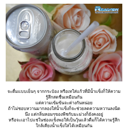
จะดื่มแบบเย็นๆ จากกระป๋อง หรือเทใส่แก้วที่มีน้ำแข็งก็ให้ความ
รู้สึกสดชื่นเหมือนกัน
ต่ความเข้มข้นจะต่างกันหน่อ
ถ้าไม่ชอบหวานมากลองใส่น้ำแข็งก็จะช่วยลดความหวานลงนิด
นึง แต่กลิ่นหอมๆของพีชกับมะม่วงก็ยังคงอยู่
หรือจะเอาไปแช่ในช่องแข็งพอให้เป็นวุ้นแล้วดื่มก็ได้ความรู้สึก
กล้เคียงน้ำแข็งใสได้เหมือนกัน