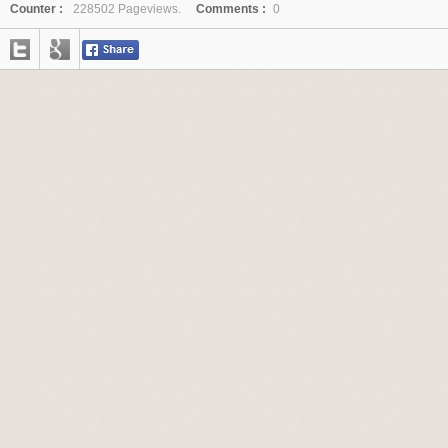
Counter :
228502 Pageviews.
Comments :
0