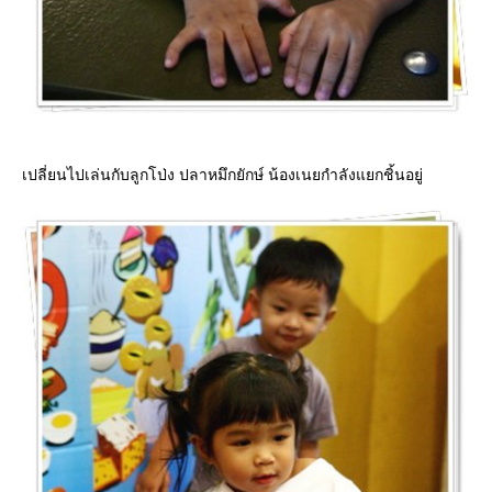
เปลี่ยนไปเล่นกับลูกโป่ง ปลาหมึกยักษ์ น้องเนยกำลังแยกชิ้นอยู่