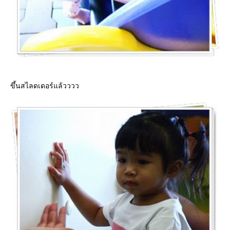
ขึ้นสไลดเดอร์แล้วววว