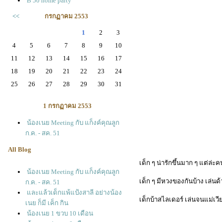
B 50 home party
<<
กรกฏาคม 2553
1
2
3
4
5
6
7
8
9
10
11
12
13
14
15
16
17
18
19
20
21
22
23
24
25
26
27
28
29
30
31
1 กรกฏาคม 2553
น้องเนย Meeting กับ แก็งค์คุณลูก
ก.ค. - สค. 51
All Blog
เด็ก ๆ น่ารักขึ้นมาก ๆ แต่ล่ะค
น้องเนย Meeting กับ แก็งค์คุณลูก
เด็ก ๆ มีหวงของกันบ้าง เล่นด
ก.ค. - สค. 51
ละแล้วเด็กแพ้แป้งสาลี อย่างน้อง
เด็กบ้าสไลเดอร์ เล่นจนแม่เวี
เนย ก็มี เค็ก กิน
น้องเนย 1 ขวบ 10 เดือน