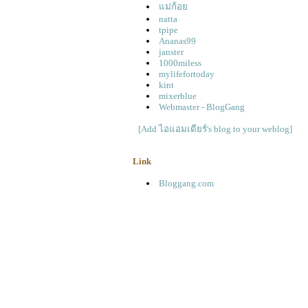
ม่ก้อ
natta
tpipe
Ananas99
janster
1000miless
mylifefortoday
kint
mixerblue
Webmaster - BlogGang
[Add ไอแอมเดียร์'s blog to your weblog]
Link
Bloggang.com