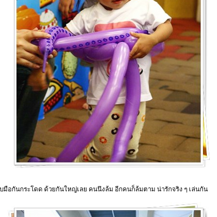
 จับมือกันกระโดด ด้วยกันใหญ่เลย คนนึงล้ม อีกคนก็ล้มตาม น่ารักจริง ๆ เล่นกัน