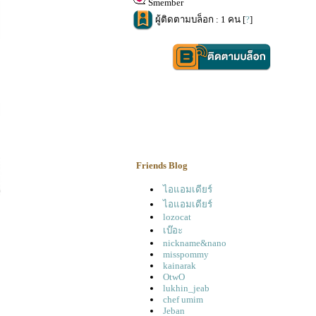
Smember
ผู้ติดตามบล็อก : 1 คน [
?
]
Friends Blog
ไอแอมเดียร์
ไอแอมเดียร์
lozocat
เบ๊อะ
nickname&nano
misspommy
kainarak
OtwO
lukhin_jeab
chef umim
Jeban