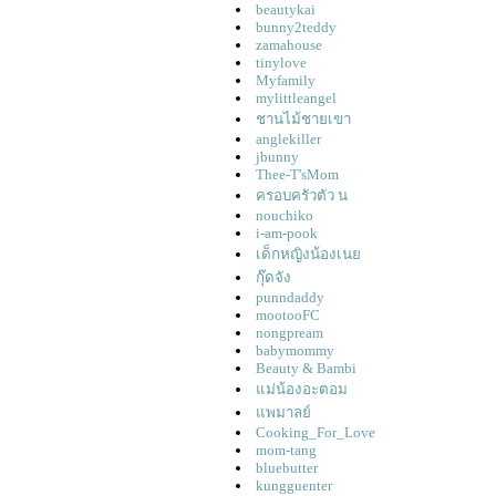
beautykai
bunny2teddy
zamahouse
tinylove
Myfamily
mylittleangel
ชานไม้ชายเขา
anglekiller
jbunny
Thee-T'sMom
ครอบครัวตัว น
nouchiko
i-am-pook
เด็กหญิงน้องเน
กุ๊ดจัง
punndaddy
mootooFC
nongpream
babymommy
Beauty & Bambi
ม่น้องอะตอม
พมาลย์
Cooking_For_Love
mom-tang
bluebutter
kungguenter