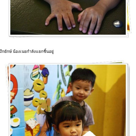
ึกยักษ์ น้องเนยกำลังแยกชิ้นอยู่