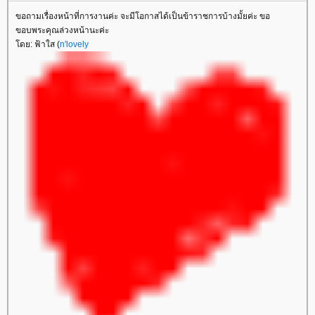
ขอถามเรื่องหน้าที่การงานค่ะ จะมีโอกาสได้เป็นข้าราชการบ้างมั้ยค่ะ ขอ
ขอบพระคุณล่วงหน้านะค่ะ
ดย: ฟ้าใส (
n'lovely